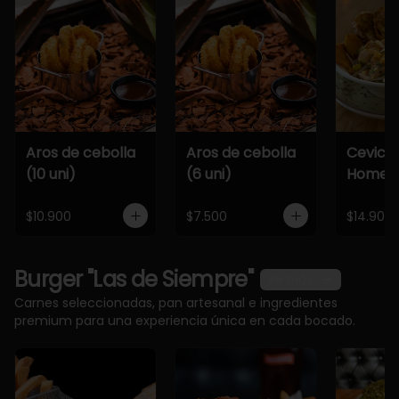
Aros de cebolla
Aros de cebolla
Cevich
(10 uni)
(6 uni)
Home
$10.900
$7.500
$14.900
Burger "Las de Siempre"
Ver más
Carnes seleccionadas, pan artesanal e ingredientes
premium para una experiencia única en cada bocado.