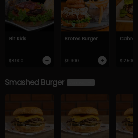
Blt Kids
Brotes Burger
Cabra 
$8.900
$9.900
$12.500
Smashed Burger
Ver más