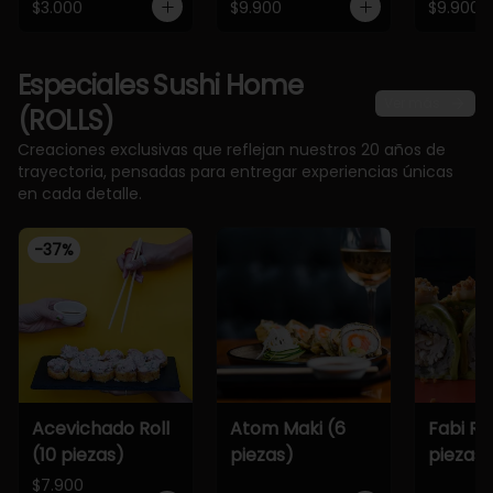
$3.000
$9.900
$9.900
Especiales Sushi Home
Ver más
(ROLLS)
Creaciones exclusivas que reflejan nuestros 20 años de
trayectoria, pensadas para entregar experiencias únicas
en cada detalle.
-
37
%
Acevichado Roll
Atom Maki (6
Fabi Rol
(10 piezas)
piezas)
piezas)
$7.900