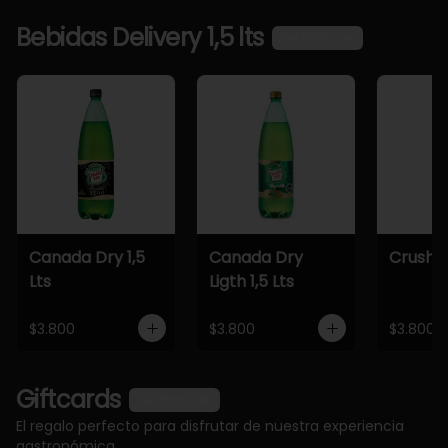
Bebidas Delivery 1,5 lts
Ver más
Canada Dry 1,5
Canada Dry
Crush 1,
Lts
Ligth 1,5 Lts
$3.800
$3.800
$3.800
Giftcards
Ver más
El regalo perfecto para disfrutar de nuestra experiencia
gastronómica.