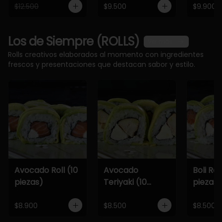
$12.500
$9.500
$9.900
Los de Siempre (ROLLS)
Ver más
Rolls creativos elaborados al momento con ingredientes
frescos y presentaciones que destacan sabor y estilo.
Avocado Roll (10
Avocado
Boli Roll
piezas)
Teriyaki (10
piezas)
piezas)
$8.900
$8.500
$8.500