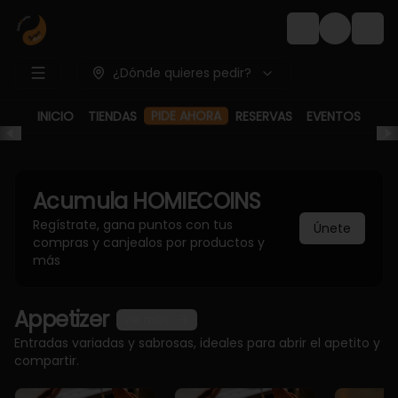
Login
¿Dónde quieres pedir?
PIDE AHORA
INICIO
TIENDAS
RESERVAS
EVENTOS
Acumula
HOMIECOINS
Regístrate, gana puntos con tus
Únete
compras y canjealos por productos y
más
Appetizer
Ver más
Entradas variadas y sabrosas, ideales para abrir el apetito y
compartir.