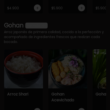
$4.900
$5.900
$5.900
Gohan
Ver más
Arroz japonés de primera calidad, cocido a la perfección y
acompañado de ingredientes frescos que realzan cada
bocado.
Arroz Shari
Gohan
Gohan 
Acevichado