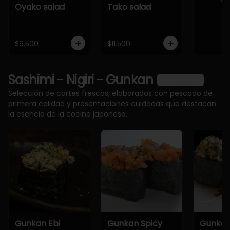
Oyako salad
Tako salad
$9.500
$11.500
Sashimi - Nigiri - Gunkan
Ver más
Selección de cortes frescos, elaborados con pescado de
primera calidad y presentaciones cuidadas que destacan
la esencia de la cocina japonesa.
Gunkan Ebi
Gunkan Spicy
Gunkan