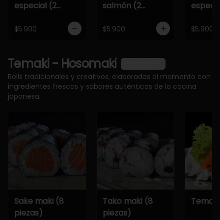
especial (2
salmón (2
especia
piezas)
piezas)
piezas)
$5.900
$5.900
$5.900
Temaki - Hosomaki
Ver más
Rolls tradicionales y creativos, elaborados al momento con
ingredientes frescos y sabores auténticos de la cocina
japonesa.
Sake maki (8
Tako maki (8
Temaki
piezas)
piezas)