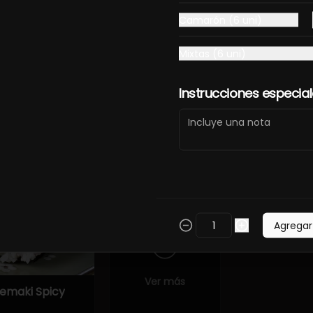
Camarón (6 uni)
unkan Tako
Sashimi
Sashimi de 
special (2
Moriawase
Mixtas (6 uni)
iezas)
5.900
Instrucciones especia
 con ingredientes frescos y sabores auténticos de la cocina jap
Agregar
Ver más
emaki Spicy