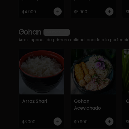
$4.900
$5.900
$
Gohan
Ver más
Arroz japonés de primera calidad, cocido a la perfec
Arroz Shari
Gohan
G
Acevichado
$3.000
$9.900
$