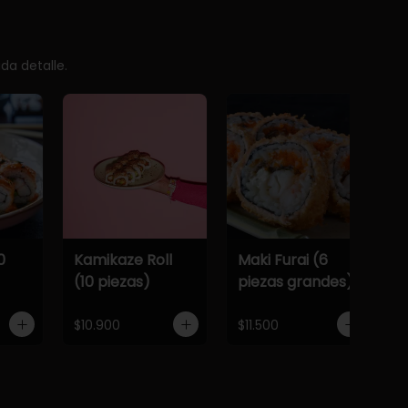
da detalle.
0
Kamikaze Roll
Maki Furai (6
(10 piezas)
piezas grandes)
$10.900
$11.500