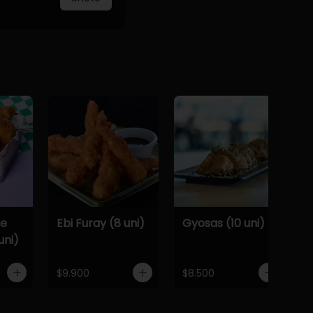
De
Ebi Furay (8 uni)
Gyosas (10 uni)
uni)
$9.900
$8.500