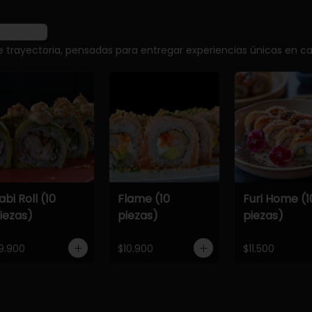
r más
e trayectoria, pensadas para entregar experiencias únicas en ca
abi Roll (10
Flame (10
Furi Home (1
iezas)
piezas)
piezas)
9.900
$10.900
$11.500