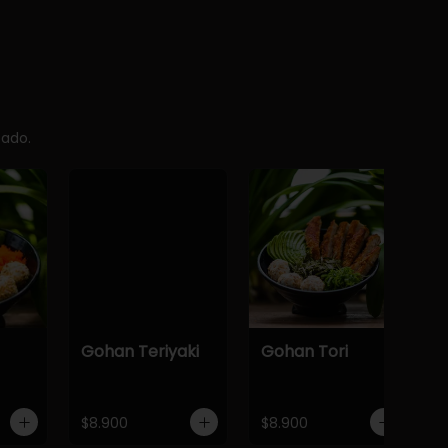
cado.
Gohan Teriyaki
Gohan Tori
$8.900
$8.900