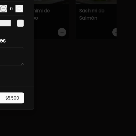
0
Atún
Sashimi de
Sashimi de
Pulpo
Salmón
les
onesa.
$5.500