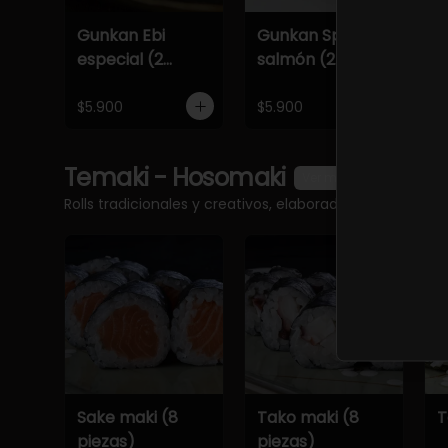
Gunkan Ebi
Gunkan Spicy
G
especial (2
salmón (2
e
piezas)
piezas)
p
$5.900
$5.900
$
Temaki - Hosomaki
Ver más
Rolls tradicionales y creativos, elaborados al momento
Sake maki (8
Tako maki (8
T
piezas)
piezas)