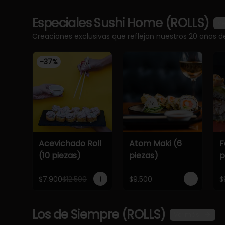
Especiales Sushi Home (ROLLS)
Ve
Creaciones exclusivas que reflejan nuestros 20 años d
-
37
%
Acevichado Roll
Atom Maki (6
F
(10 piezas)
piezas)
p
$7.900
$12.500
$9.500
$
Los de Siempre (ROLLS)
Ver más