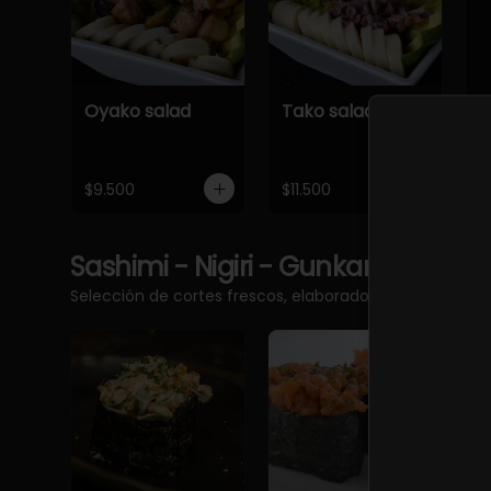
Oyako salad
Tako salad
$9.500
$11.500
Sashimi - Nigiri - Gunkan
Ver más
Selección de cortes frescos, elaborados con pescado 