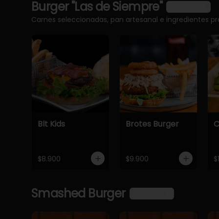
Burger "Las de Siempre"
Ver más
Carnes seleccionadas, pan artesanal e ingredientes 
Blt Kids
Brotes Burger
C
$8.900
$9.900
$
Smashed Burger
Ver más