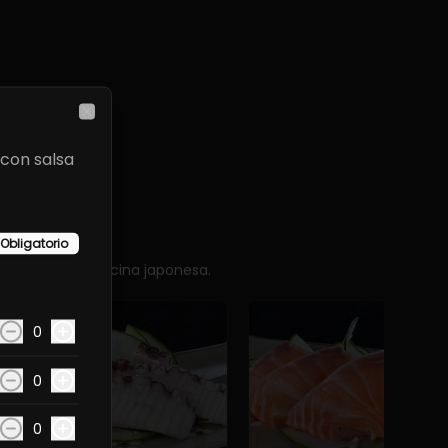
Close
con salsa
Obligatorio
sencia de la cocina japonesa.
0
0
0