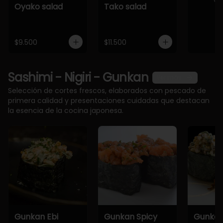
Oyako salad
Tako salad
$9.500
$11.500
Sashimi - Nigiri - Gunkan
Ver más
Selección de cortes frescos, elaborados con pescado de
primera calidad y presentaciones cuidadas que destacan
la esencia de la cocina japonesa.
Gunkan Ebi
Gunkan Spicy
Gunkan