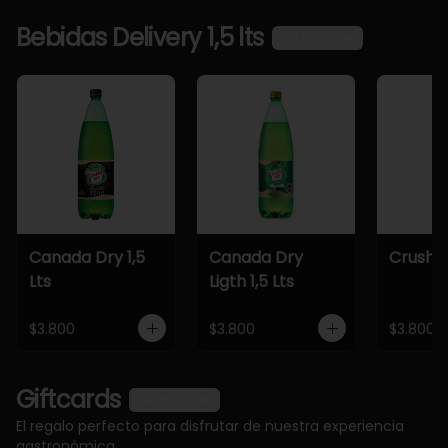
Bebidas Delivery 1,5 lts
Ver más
Canada Dry 1,5
Canada Dry
Crush 1,
Lts
Ligth 1,5 Lts
$3.800
$3.800
$3.800
Giftcards
Ver más
El regalo perfecto para disfrutar de nuestra experiencia
gastronómica.