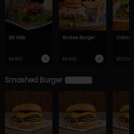
Blt Kids
Brotes Burger
Cabra 
$8.900
$9.900
$12.500
Smashed Burger
Ver más