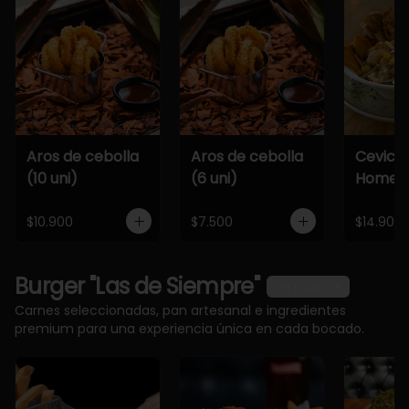
Aros de cebolla
Aros de cebolla
Cevich
(10 uni)
(6 uni)
Home
$10.900
$7.500
$14.900
Burger "Las de Siempre"
Ver más
Carnes seleccionadas, pan artesanal e ingredientes
premium para una experiencia única en cada bocado.