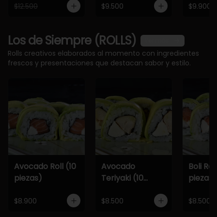
$12.500
$9.500
$9.900
Los de Siempre (ROLLS)
Ver más
Rolls creativos elaborados al momento con ingredientes
frescos y presentaciones que destacan sabor y estilo.
Avocado Roll (10
Avocado
Boli Roll
piezas)
Teriyaki (10
piezas)
piezas)
$8.900
$8.500
$8.500