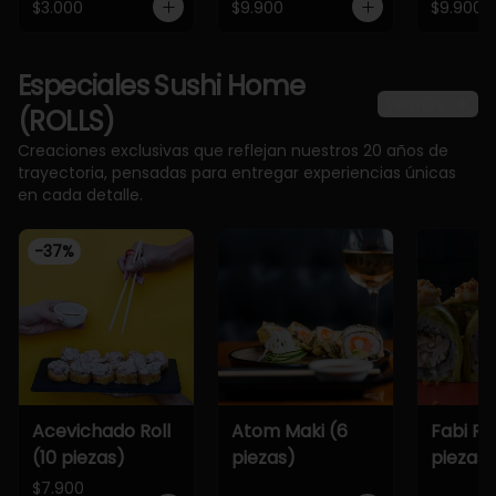
$3.000
$9.900
$9.900
Especiales Sushi Home
Ver más
(ROLLS)
Creaciones exclusivas que reflejan nuestros 20 años de
trayectoria, pensadas para entregar experiencias únicas
en cada detalle.
-
37
%
Acevichado Roll
Atom Maki (6
Fabi Rol
(10 piezas)
piezas)
piezas)
$7.900