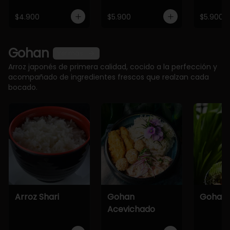
$4.900
$5.900
$5.900
Gohan
Ver más
Arroz japonés de primera calidad, cocido a la perfección y
acompañado de ingredientes frescos que realzan cada
bocado.
Arroz Shari
Gohan
Gohan 
Acevichado