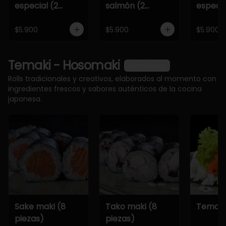
especial (2
salmón (2
especia
piezas)
piezas)
piezas)
$5.900
$5.900
$5.900
Temaki - Hosomaki
Ver más
Rolls tradicionales y creativos, elaborados al momento con
ingredientes frescos y sabores auténticos de la cocina
japonesa.
Sake maki (8
Tako maki (8
Temaki
piezas)
piezas)