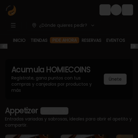
Login
¿Dónde quieres pedir?
PIDE AHORA
INICIO
TIENDAS
RESERVAS
EVENTOS
Acumula
HOMIECOINS
Regístrate, gana puntos con tus
Únete
compras y canjealos por productos y
más
Appetizer
Ver más
Entradas variadas y sabrosas, ideales para abrir el apetito y
compartir.