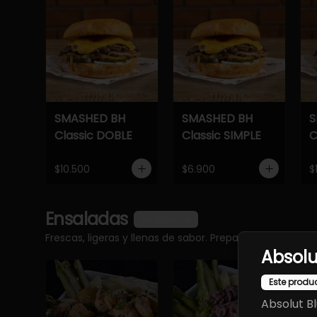
SMASHED BH
SMASHED BH
S
Classic DOBLE
Classic SIMPLE
C
$10.500
$6.900
$
Ensaladas
Ver más
Frescas, ligeras y llenas de sabor. Preparadas con ingr
Absolu
Este produ
Absolut Bl