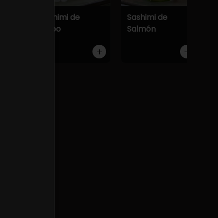
Atún
Sashimi de
Sashimi de
Pulpo
Salmón
onesa.