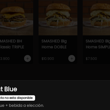
MASHED BH
SMASHED Big
SMASHED Bi
lassic TRIPLE
Home DOBLE
Home SIMPL
13.900
$10.900
$7.500
edientes de primera calidad para una experiencia saludable y deli
t Blue
cto no esta disponible
ue + bebida a elección.