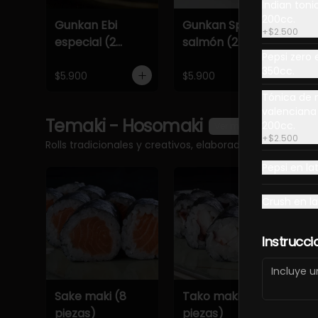
Indian ton
200cc.
Gunkan Ebi
Gunkan Spicy
G
+
$2.500
especial (2
salmón (2
e
Pepsi zero 
piezas)
piezas)
p
350cc.
$5.900
$5.900
$
Tónica de 
valenciana
Temaki - Hosomaki
200cc.
Ver más
+
$2.500
Rolls tradicionales y creativos, elaborados al momento
Pepsi en la
Crush en l
Instrucci
Sake maki (8
Tako maki (8
T
piezas)
piezas)