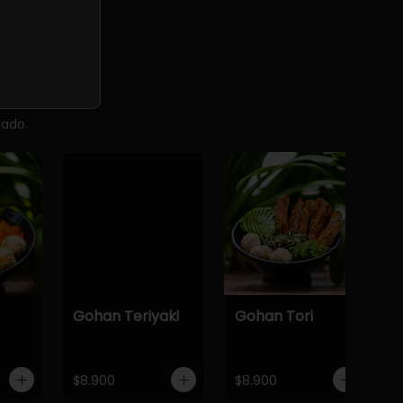
cado.
Gohan Teriyaki
Gohan Tori
$8.900
$8.900