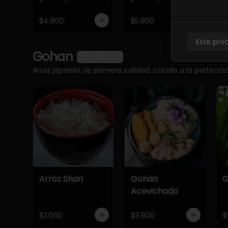
$4.900
$5.900
$
Este pro
Gohan
Ver más
Arroz japonés de primera calidad, cocido a la perfec
Arroz Shari
Gohan
G
Acevichado
$3.000
$9.900
$