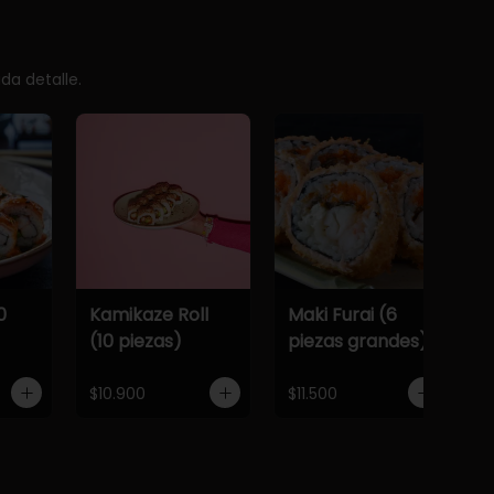
da detalle.
0
Kamikaze Roll
Maki Furai (6
(10 piezas)
piezas grandes)
$10.900
$11.500