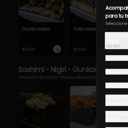
Acompañ
para tu 
Seleccione
Oyako salad
Tako salad
Ginger bee
200cc.
+
$2.500
$9.500
$11.500
Canada dr
Sashimi - Nigiri - Gunkan
Ver más
Kem piña
Selección de cortes frescos, elaborados con pescado 
Canada dry
Tónica can
lata de 22
Limon soda
de 350cc.