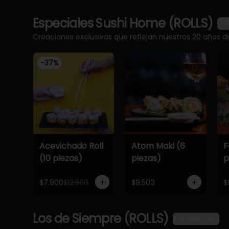
Especiales Sushi Home (ROLLS)
Ve
Creaciones exclusivas que reflejan nuestros 20 años d
-
37
%
Acevichado Roll
Atom Maki (6
F
(10 piezas)
piezas)
p
$7.900
$12.500
$9.500
$
Los de Siempre (ROLLS)
Ver más