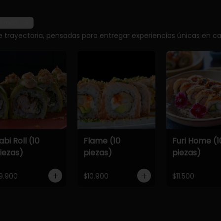
r más
e trayectoria, pensadas para entregar experiencias únicas en ca
abi Roll (10
Flame (10
Furi Home (1
iezas)
piezas)
piezas)
9.900
$10.900
$11.500