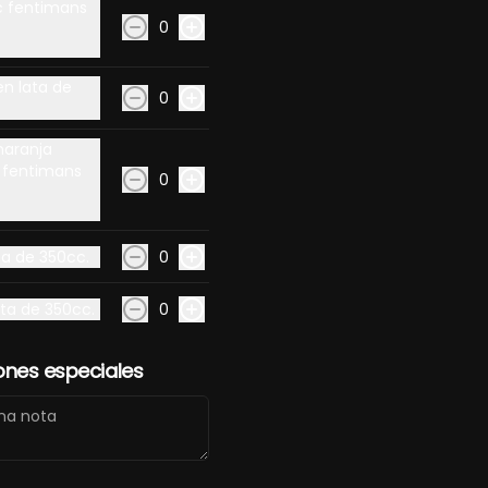
ic fentimans
0
unkan Tako
Sashimi
Sashimi de 
special (2
Moriawase
en lata de
iezas)
0
5.900
naranja
 fentimans
0
 con ingredientes frescos y sabores auténticos de la cocina jap
ta de 350cc.
0
ata de 350cc.
0
ones especiales
Ver más
emaki Spicy