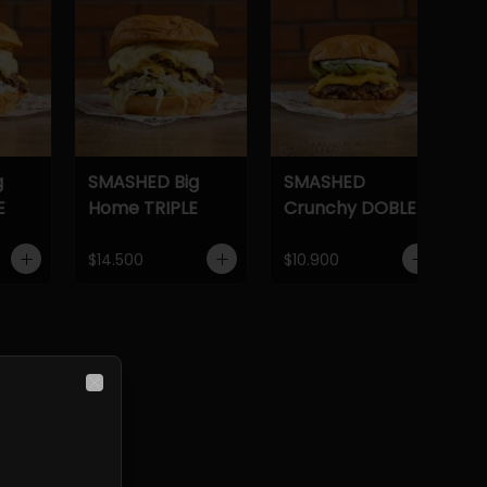
g
SMASHED Big
SMASHED
E
Home TRIPLE
Crunchy DOBLE
$14.500
$10.900
ciosa.
Close