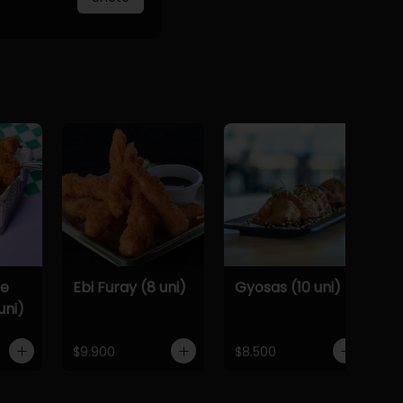
De
Ebi Furay (8 uni)
Gyosas (10 uni)
uni)
$9.900
$8.500