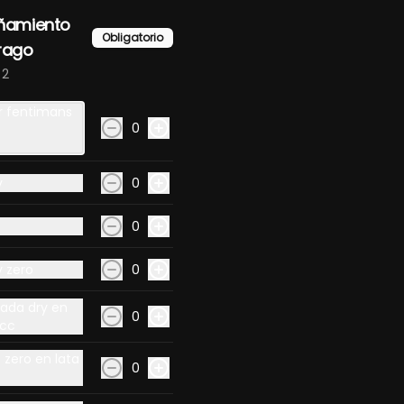
amiento
Obligatorio
trago
 2
Ver más
r fentimans
0
y
0
0
de primera calidad y presentaciones cuidadas que destacan la e
 zero
0
ada dry en
0
0cc
 zero en lata
0