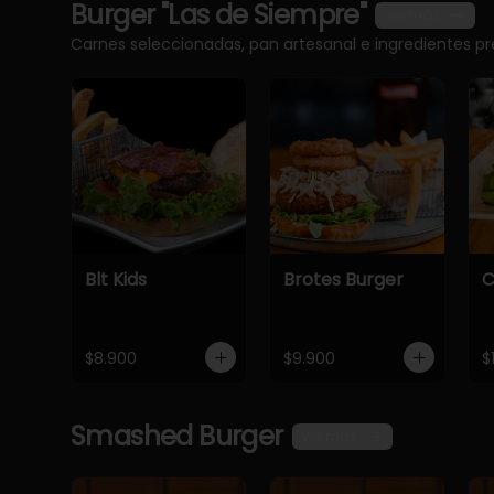
Burger "Las de Siempre"
Ver más
Carnes seleccionadas, pan artesanal e ingredientes 
Blt Kids
Brotes Burger
C
$8.900
$9.900
$
Smashed Burger
Ver más