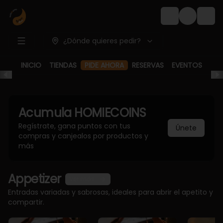
Login
¿Dónde quieres pedir?
PIDE AHORA
INICIO
TIENDAS
RESERVAS
EVENTOS
Acumula
HOMIECOINS
Regístrate, gana puntos con tus
Únete
compras y canjealos por productos y
más
Appetizer
Ver más
Entradas variadas y sabrosas, ideales para abrir el apetito y
compartir.