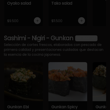
Oyako salad
Tako salad
$9.500
$11.500
Sashimi - Nigiri - Gunkan
Ver más
Selección de cortes frescos, elaborados con pescado de
primera calidad y presentaciones cuidadas que destacan
la esencia de la cocina japonesa.
Gunkan Ebi
Gunkan Spicy
Gunkan