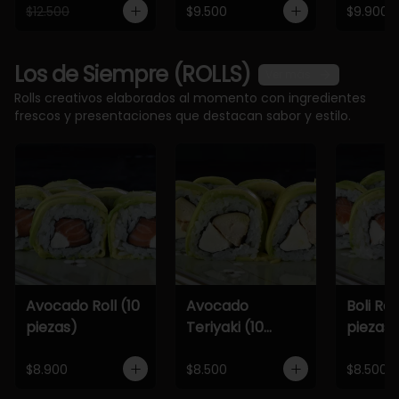
$12.500
$9.500
$9.900
Los de Siempre (ROLLS)
Ver más
Rolls creativos elaborados al momento con ingredientes
frescos y presentaciones que destacan sabor y estilo.
Avocado Roll (10
Avocado
Boli Roll
piezas)
Teriyaki (10
piezas)
piezas)
$8.900
$8.500
$8.500