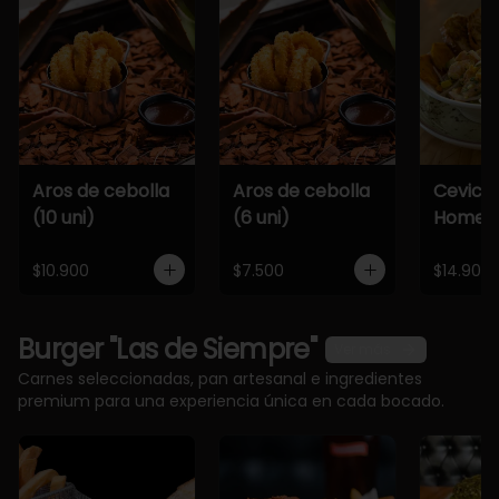
Aros de cebolla
Aros de cebolla
Cevich
(10 uni)
(6 uni)
Home
$10.900
$7.500
$14.900
Burger "Las de Siempre"
Ver más
Carnes seleccionadas, pan artesanal e ingredientes
premium para una experiencia única en cada bocado.