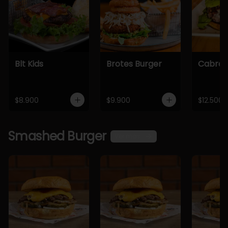
Blt Kids
Brotes Burger
Cabra 
$8.900
$9.900
$12.500
Smashed Burger
Ver más