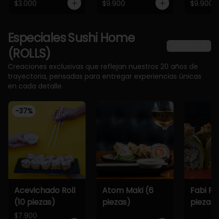
$3.000
$9.900
$9.900
Especiales Sushi Home
Ver más
(ROLLS)
Creaciones exclusivas que reflejan nuestros 20 años de
trayectoria, pensadas para entregar experiencias únicas
en cada detalle.
-
37
%
Acevichado Roll
Atom Maki (6
Fabi Rol
(10 piezas)
piezas)
piezas)
$7.900