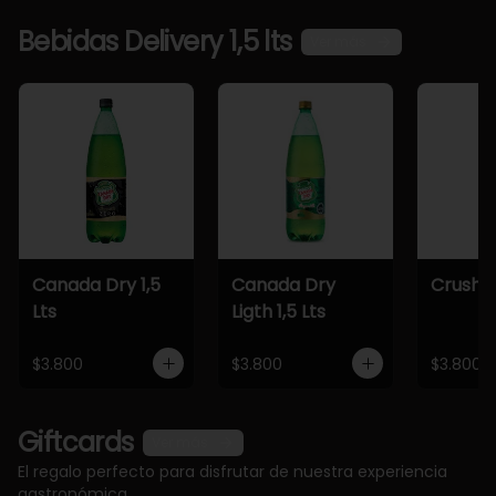
Bebidas Delivery 1,5 lts
Ver más
Canada Dry 1,5
Canada Dry
Crush 1,
Lts
Ligth 1,5 Lts
$3.800
$3.800
$3.800
Giftcards
Ver más
El regalo perfecto para disfrutar de nuestra experiencia
gastronómica.