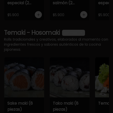
especial (2
salmón (2
especia
piezas)
piezas)
piezas)
$5.900
$5.900
$5.900
Temaki - Hosomaki
Ver más
Rolls tradicionales y creativos, elaborados al momento con
ingredientes frescos y sabores auténticos de la cocina
japonesa.
Sake maki (8
Tako maki (8
Temaki
piezas)
piezas)