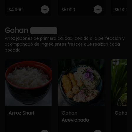
$4.900
$5.900
$5.900
Gohan
Ver más
Arroz japonés de primera calidad, cocido a la perfección y
acompañado de ingredientes frescos que realzan cada
bocado.
Arroz Shari
Gohan
Gohan 
Acevichado