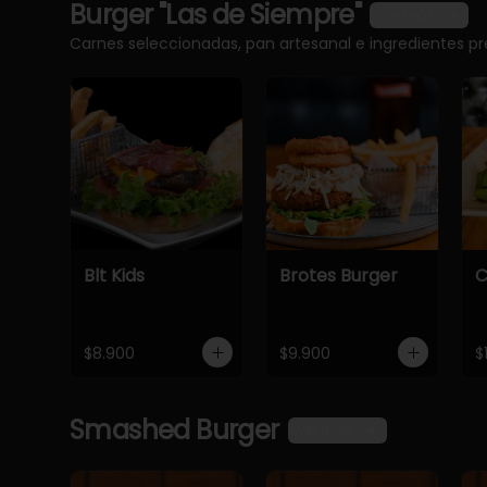
Burger "Las de Siempre"
Ver más
Carnes seleccionadas, pan artesanal e ingredientes 
Blt Kids
Brotes Burger
C
$8.900
$9.900
$
Smashed Burger
Ver más