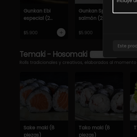
Gunkan Ebi
Gunkan Spicy
G
especial (2
salmón (2
e
piezas)
piezas)
p
$5.900
$5.900
$
Este pro
Temaki - Hosomaki
Ver más
Rolls tradicionales y creativos, elaborados al momento
Sake maki (8
Tako maki (8
T
piezas)
piezas)