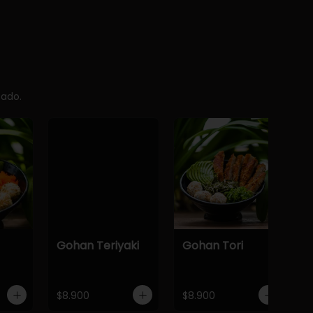
cado.
Gohan Teriyaki
Gohan Tori
$8.900
$8.900