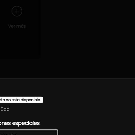
Ver más
de primera calidad y presentaciones cuidadas que destacan la e
cto no esta disponible
50cc
ones especiales