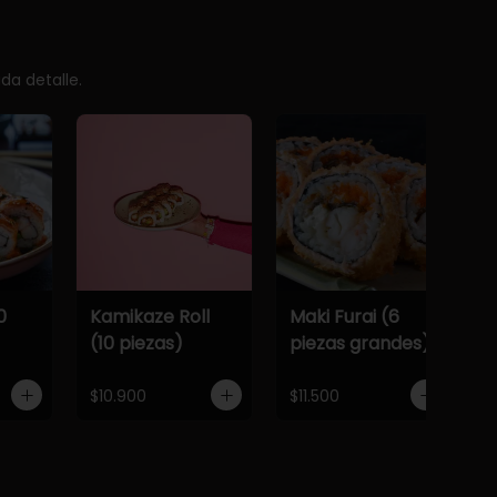
da detalle.
0
Kamikaze Roll
Maki Furai (6
(10 piezas)
piezas grandes)
$10.900
$11.500