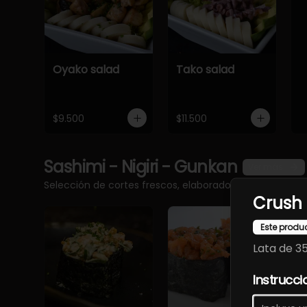
Oyako salad
Tako salad
$9.500
$11.500
Sashimi - Nigiri - Gunkan
Ver más
Selección de cortes frescos, elaborados con pescado 
Crush
Este produ
Lata de 3
Instrucci