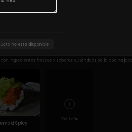
unkan Tako
Sashimi
Sashimi de 
special (2
Moriawase
iezas)
5.900
ducto no esta disponible
 con ingredientes frescos y sabores auténticos de la cocina jap
Ver más
emaki Spicy