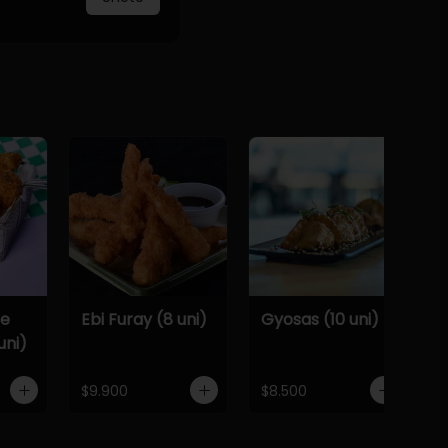
De
Ebi Furay (8 uni)
Gyosas (10 uni)
uni)
$9.900
$8.500