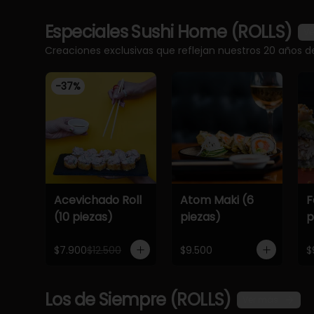
Especiales Sushi Home (ROLLS)
Ve
Creaciones exclusivas que reflejan nuestros 20 años d
-
37
%
Acevichado Roll
Atom Maki (6
F
(10 piezas)
piezas)
p
$7.900
$12.500
$9.500
$
Los de Siempre (ROLLS)
Ver más