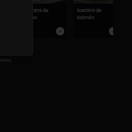
Atún
Sashimi de
Sashimi de
Pulpo
Salmón
onesa.