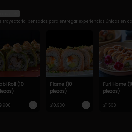
r más
e trayectoria, pensadas para entregar experiencias únicas en ca
abi Roll (10
Flame (10
Furi Home (1
iezas)
piezas)
piezas)
9.900
$10.900
$11.500