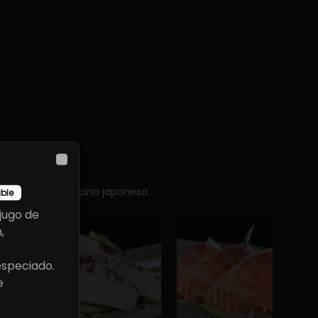
Close
sencia de la cocina japonesa.
ible
jugo de
,
especiado.
e