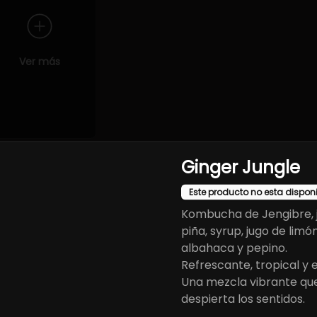
Ver más
Ginger Jungle
de primera calidad y presentaciones cuidadas que destacan la e
Este producto no esta dispon
Kombucha de Jengibre, 
piña, syrup, jugo de limón
albahaca y pepino.
Refrescante, tropical y 
Una mezcla vibrante qu
despierta los sentidos.