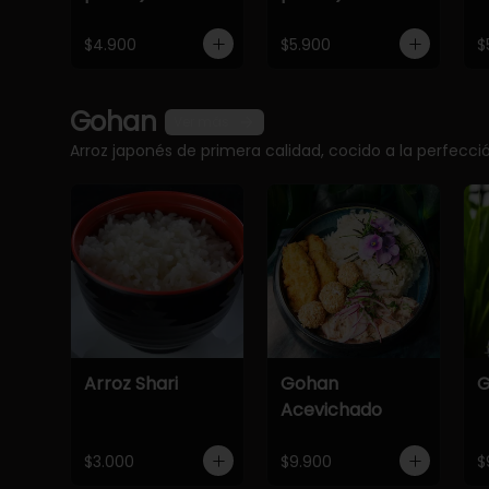
$4.900
$5.900
$
Gohan
Ver más
Arroz japonés de primera calidad, cocido a la perfec
Arroz Shari
Gohan
G
Acevichado
$3.000
$9.900
$