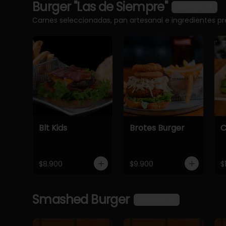
Burger "Las de Siempre"
Ver más
Carnes seleccionadas, pan artesanal e ingredientes 
Blt Kids
Brotes Burger
C
$8.900
$9.900
$
Smashed Burger
Ver más