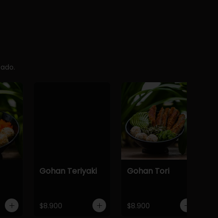
cado.
Gohan Teriyaki
Gohan Tori
$8.900
$8.900