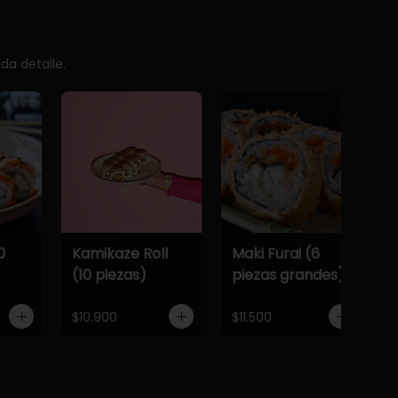
da detalle.
0
Kamikaze Roll
Maki Furai (6
(10 piezas)
piezas grandes)
$10.900
$11.500