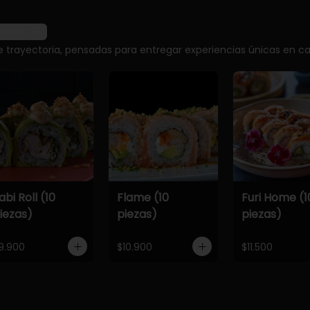
r más
e trayectoria, pensadas para entregar experiencias únicas en ca
abi Roll (10
Flame (10
Furi Home (1
iezas)
piezas)
piezas)
9.900
$10.900
$11.500