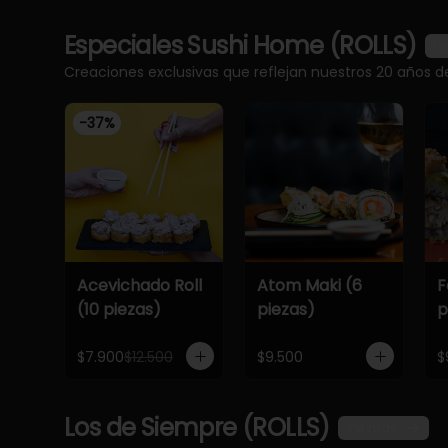
Especiales Sushi Home (ROLLS)
Ve
Creaciones exclusivas que reflejan nuestros 20 años d
-
37
%
Acevichado Roll
Atom Maki (6
F
(10 piezas)
piezas)
p
$7.900
$12.500
$9.500
$
Los de Siempre (ROLLS)
Ver más