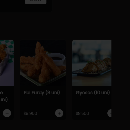
De
Ebi Furay (8 uni)
Gyosas (10 uni)
uni)
$9.900
$8.500