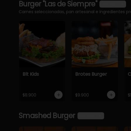
Burger "Las de Siempre"
Ver más
Carnes seleccionadas, pan artesanal e ingredientes 
Blt Kids
Brotes Burger
C
$8.900
$9.900
$
Smashed Burger
Ver más