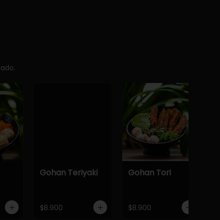
cado.
Gohan Teriyaki
Gohan Tori
$8.900
$8.900