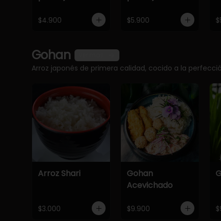
$4.900
$5.900
$
Gohan
Ver más
Arroz japonés de primera calidad, cocido a la perfec
Arroz Shari
Gohan
G
Acevichado
$3.000
$9.900
$