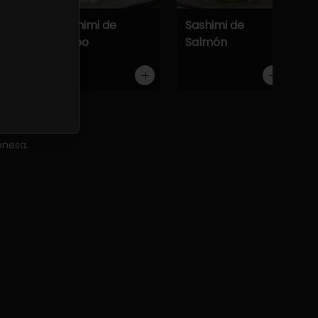
Atún
Sashimi de
Sashimi de
Pulpo
Salmón
onesa.