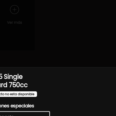
Ver más
de primera calidad y presentaciones cuidadas que destacan la e
5 Single
ard 750cc
cto no esta disponible
ones especiales