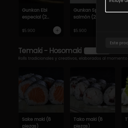
Gunkan Ebi
Gunkan Spicy
G
especial (2
salmón (2
e
piezas)
piezas)
p
$5.900
$5.900
$
Este pro
Temaki - Hosomaki
Ver más
Rolls tradicionales y creativos, elaborados al momento
Sake maki (8
Tako maki (8
T
piezas)
piezas)