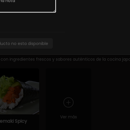
unkan Tako
Sashimi
Sashimi de 
special (2
Moriawase
iezas)
5.900
ducto no esta disponible
 con ingredientes frescos y sabores auténticos de la cocina jap
Ver más
emaki Spicy