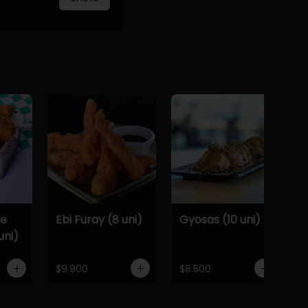
De
Ebi Furay (8 uni)
Gyosas (10 uni)
uni)
$9.900
$8.500