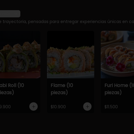
r más
e trayectoria, pensadas para entregar experiencias únicas en ca
abi Roll (10
Flame (10
Furi Home (1
iezas)
piezas)
piezas)
9.900
$10.900
$11.500