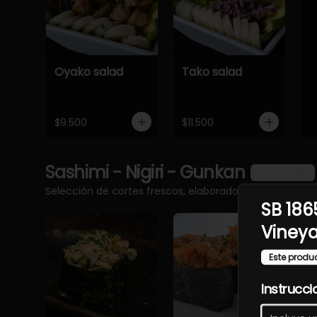
Oyako salad
Tako salad
$9.500
$11.500
Sashimi - Nigiri - Gunkan
Ver más
Selección de cortes frescos, elaborados con pescado 
SB 186
Viney
Este produ
Instrucci