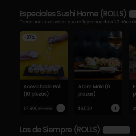
Especiales Sushi Home (ROLLS)
Ve
Creaciones exclusivas que reflejan nuestros 20 años d
-
37
%
Acevichado Roll
Atom Maki (6
F
(10 piezas)
piezas)
p
$7.900
$12.500
$9.500
$
Los de Siempre (ROLLS)
Ver más