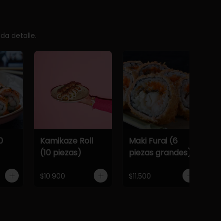
da detalle.
0
Kamikaze Roll
Maki Furai (6
(10 piezas)
piezas grandes)
$10.900
$11.500