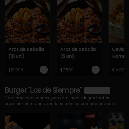
Aros de cebolla
Aros de cebolla
Cevich
(10 uni)
(6 uni)
Home
$10.900
$7.500
$14.900
Burger "Las de Siempre"
Ver más
Carnes seleccionadas, pan artesanal e ingredientes
premium para una experiencia única en cada bocado.