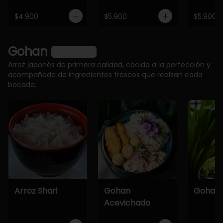
$4.900
$5.900
$5.900
Gohan
Ver más
Arroz japonés de primera calidad, cocido a la perfección y
acompañado de ingredientes frescos que realzan cada
bocado.
Arroz Shari
Gohan
Gohan 
Acevichado