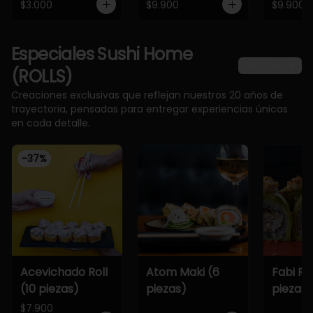
$3.000
$9.900
$9.900
Especiales Sushi Home
Ver más
(ROLLS)
Creaciones exclusivas que reflejan nuestros 20 años de
trayectoria, pensadas para entregar experiencias únicas
en cada detalle.
-
37
%
Acevichado Roll
Atom Maki (6
Fabi Rol
(10 piezas)
piezas)
piezas)
$7.900