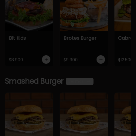
Blt Kids
Brotes Burger
Cabra 
$8.900
$9.900
$12.500
Smashed Burger
Ver más