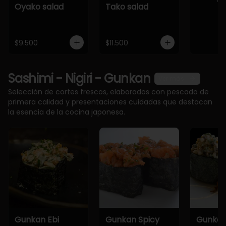
Oyako salad
Tako salad
$9.500
$11.500
Sashimi - Nigiri - Gunkan
Ver más
Selección de cortes frescos, elaborados con pescado de
primera calidad y presentaciones cuidadas que destacan
la esencia de la cocina japonesa.
Gunkan Ebi
Gunkan Spicy
Gunkan