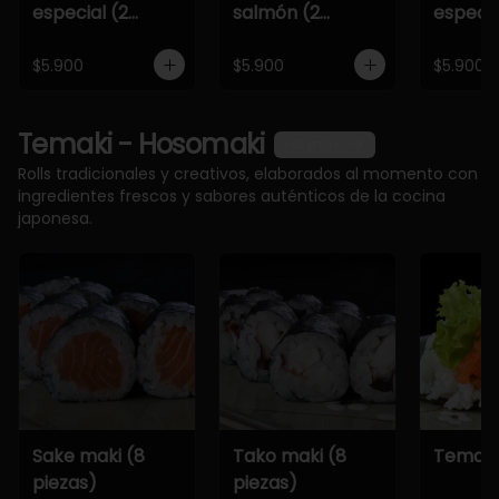
especial (2
salmón (2
especia
piezas)
piezas)
piezas)
$5.900
$5.900
$5.900
Temaki - Hosomaki
Ver más
Rolls tradicionales y creativos, elaborados al momento con
ingredientes frescos y sabores auténticos de la cocina
japonesa.
Sake maki (8
Tako maki (8
Temaki
piezas)
piezas)