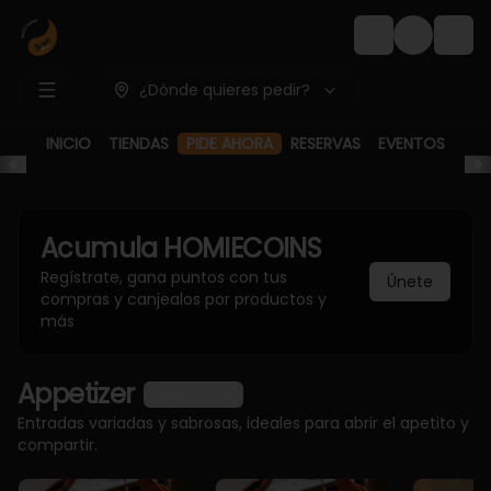
Login
¿Dónde quieres pedir?
INICIO
TIENDAS
RESERVAS
EVENTOS
PIDE AHORA
Acumula
HOMIECOINS
Regístrate, gana puntos con tus
Únete
compras y canjealos por productos y
más
Appetizer
Ver más
Entradas variadas y sabrosas, ideales para abrir el apetito y
compartir.