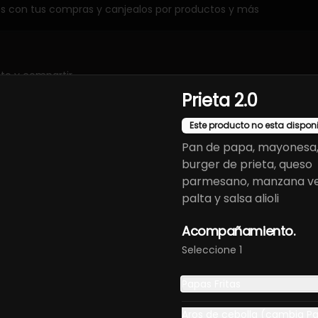
os con tus compras y canjealos por productos y más
ito y compartir.
Prieta 2.0
Este producto no esta dispon
Pan de papa, mayonesa, 
burger de prieta, queso
parmesano, manzana ve
palta y salsa alioli
eviche Burger
Chicken BBQ
Croquetas 
Acompañamiento.
Home
Fingers
Plateada (5 
Seleccione 1
14.900
$8.900
$9.500
Papas Fritas
Aros de cebolla (cambia P