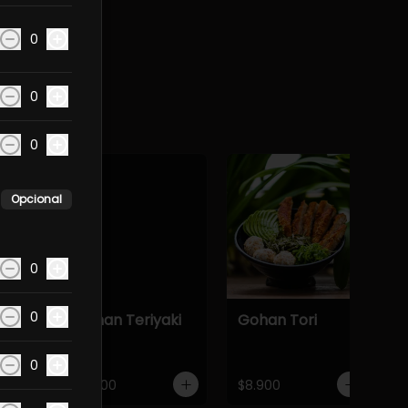
0
0
cado.
0
Opcional
0
0
Gohan Teriyaki
Gohan Tori
0
$8.900
$8.900