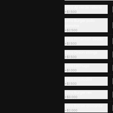
Extra Aji verde relleno
unkan Tako
Sashimi
Sashimi de 
+
$1.500
special (2
Moriawase
iezas)
Extra Burger pollo
plancha
5.900
+
$2.500
Extra Pimentón asado
+
$1.500
 con ingredientes frescos y sabores auténticos de la cocina jap
Extra Onion strings
+
$1.500
Extra Lechuga
+
$1.000
Extra Ensaladilla
+
$1.500
Extra Burger res
+
$3.000
Ver más
emaki Spicy
Extra Bacon crocante
+
$2.000