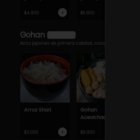
$4.900
$5.900
$
Gohan
Ver más
Arroz japonés de primera calidad, cocido a la perfec
Arroz Shari
Gohan
G
Acevichado
$3.000
$9.900
$