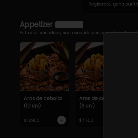
Regístrate, gana punt
Appetizer
Ver más
Entradas variadas y sabrosas, ideales para abrir el apet
Aros de cebolla
Aros de cebolla
C
(10 uni)
(6 uni)
$10.900
$7.500
$