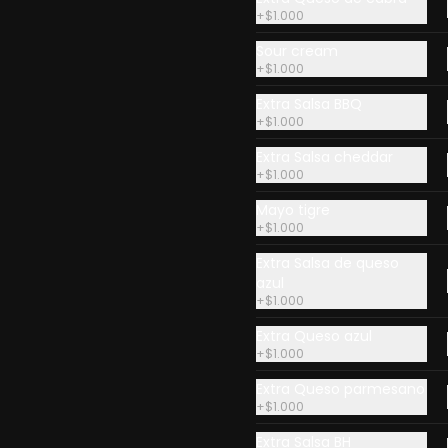
+
$1.000
r más
Sour cream
+
$1.000
e trayectoria, pensadas para entregar experiencias únicas en ca
Extra Salsa BBQ
+
$1.000
Extra Salsa cheddar
+
$1.000
Mayo tigre
+
$1.000
Extra Salsa de queso
azul
abi Roll (10
Flame (10
Furi Home (1
+
$1.000
iezas)
piezas)
piezas)
Extra Queso azul
+
$1.000
9.900
$10.900
$11.500
Extra Queso parmesano
+
$1.000
Extra Salsa BH