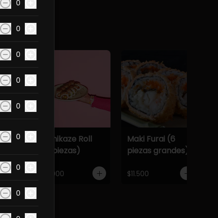
0
0
da detalle.
0
0
0
0
0
Kamikaze Roll
Maki Furai (6
(10 piezas)
piezas grandes)
0
$10.900
$11.500
0