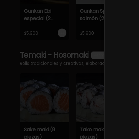
Gunkan Ebi
Gunkan Spicy
G
especial (2
salmón (2
e
piezas)
piezas)
p
$5.900
$5.900
$
Temaki - Hosomaki
Ver más
Rolls tradicionales y creativos, elaborados al momento
Sake maki (8
Tako maki (8
T
piezas)
piezas)