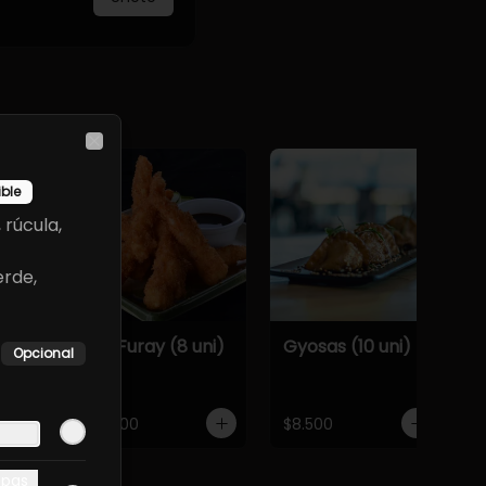
Close
ible
rúcula,
rde,
De
Ebi Furay (8 uni)
Gyosas (10 uni)
Opcional
uni)
$9.900
$8.500
apas