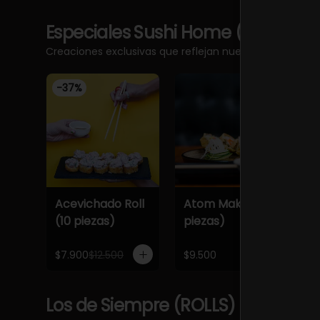
Especiales Sushi Home (ROLLS)
Ve
Creaciones exclusivas que reflejan nuestros 20 años d
-
37
%
Acevichado Roll
Atom Maki (6
F
(10 piezas)
piezas)
p
$7.900
$12.500
$9.500
$
Los de Siempre (ROLLS)
Ver más