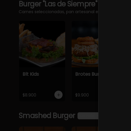
Burger "Las de Siempre"
Ver más
Carnes seleccionadas, pan artesanal e ingredientes 
Blt Kids
Brotes Burger
C
$8.900
$9.900
$
Smashed Burger
Ver más