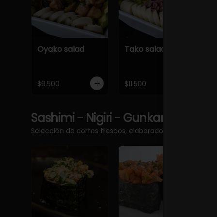
Oyako salad
Tako salad
$9.500
$11.500
Sashimi - Nigiri - Gunkan
Ver más
Selección de cortes frescos, elaborados con pescado 