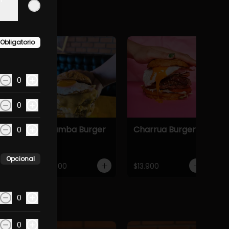
Obligatorio
0
0
Chamba Burger
Charrua Burger
0
Opcional
$13.900
$13.900
0
0