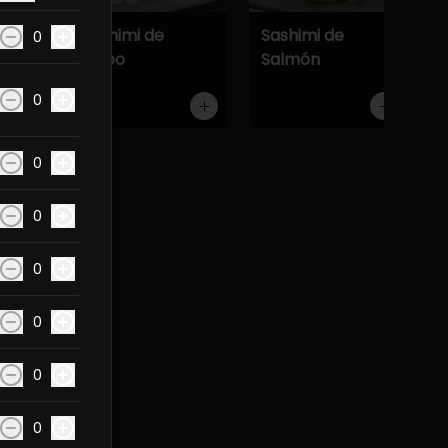
Atún
Sashimi de
Sashimi de
0
Pulpo
Salmón
0
0
onesa.
0
0
0
0
0