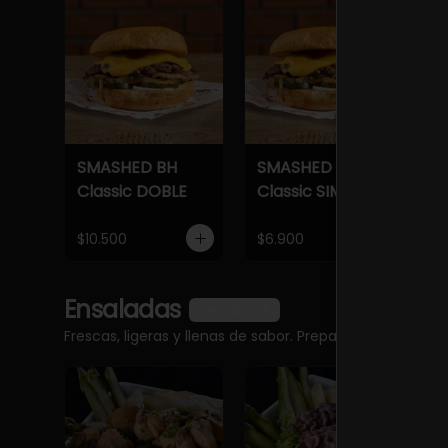
SMASHED BH
SMASHED BH
S
Classic DOBLE
Classic SIMPLE
C
$10.500
$6.900
$
Ensaladas
Ver más
Frescas, ligeras y llenas de sabor. Preparadas con ingr