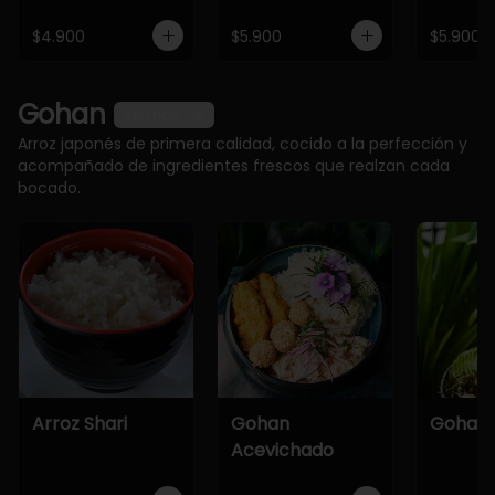
$4.900
$5.900
$5.900
Gohan
Ver más
Arroz japonés de primera calidad, cocido a la perfección y
acompañado de ingredientes frescos que realzan cada
bocado.
Arroz Shari
Gohan
Gohan 
Acevichado