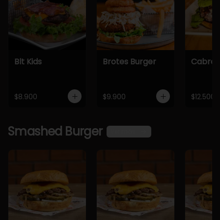
Blt Kids
Brotes Burger
Cabra 
$8.900
$9.900
$12.500
Smashed Burger
Ver más