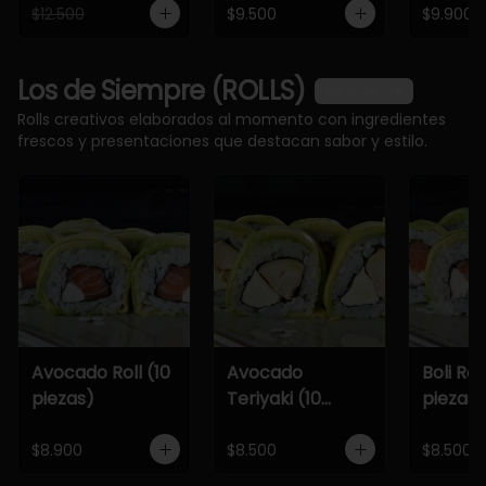
$12.500
$9.500
$9.900
Los de Siempre (ROLLS)
Ver más
Rolls creativos elaborados al momento con ingredientes
frescos y presentaciones que destacan sabor y estilo.
Avocado Roll (10
Avocado
Boli Roll
piezas)
Teriyaki (10
piezas)
piezas)
$8.900
$8.500
$8.500