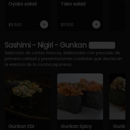
Oyako salad
Tako salad
$9.500
$11.500
Sashimi - Nigiri - Gunkan
Ver más
Selección de cortes frescos, elaborados con pescado de
primera calidad y presentaciones cuidadas que destacan
la esencia de la cocina japonesa.
Gunkan Ebi
Gunkan Spicy
Gunkan