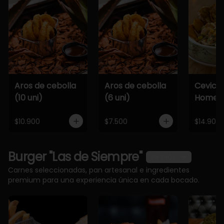
Aros de cebolla
Aros de cebolla
Cevich
(10 uni)
(6 uni)
Home
$10.900
$7.500
$14.900
Burger "Las de Siempre"
Ver más
Carnes seleccionadas, pan artesanal e ingredientes
premium para una experiencia única en cada bocado.