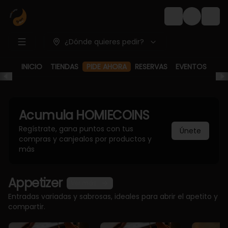
Login
¿Dónde quieres pedir?
PIDE AHORA
INICIO
TIENDAS
RESERVAS
EVENTOS
Acumula
HOMIECOINS
Regístrate, gana puntos con tus
Únete
compras y canjealos por productos y
más
Appetizer
Ver más
Entradas variadas y sabrosas, ideales para abrir el apetito y
compartir.