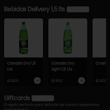
Bebidas Delivery 1,5 lts
Ver más
Canada Dry 1,5
Canada Dry
Crush 1,
Lts
Ligth 1,5 Lts
$3.800
$3.800
$3.800
Giftcards
Ver más
El regalo perfecto para disfrutar de nuestra experiencia
gastronómica.