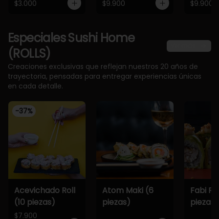
$3.000
$9.900
$9.900
Especiales Sushi Home
Ver más
(ROLLS)
Creaciones exclusivas que reflejan nuestros 20 años de
trayectoria, pensadas para entregar experiencias únicas
en cada detalle.
-
37
%
Acevichado Roll
Atom Maki (6
Fabi Rol
(10 piezas)
piezas)
piezas)
$7.900