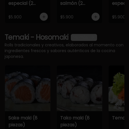
especial (2
salmón (2
especia
piezas)
piezas)
piezas)
$5.900
$5.900
$5.900
Temaki - Hosomaki
Ver más
Rolls tradicionales y creativos, elaborados al momento con
ingredientes frescos y sabores auténticos de la cocina
japonesa.
Sake maki (8
Tako maki (8
Temaki
piezas)
piezas)