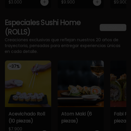
$3.000
$9.900
$9.900
Especiales Sushi Home
Ver más
(ROLLS)
Creaciones exclusivas que reflejan nuestros 20 años de
trayectoria, pensadas para entregar experiencias únicas
en cada detalle.
-
37
%
Acevichado Roll
Atom Maki (6
Fabi Rol
(10 piezas)
piezas)
piezas)
$7.900