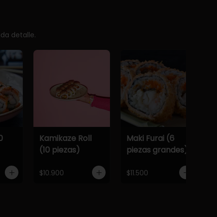
da detalle.
0
Kamikaze Roll
Maki Furai (6
(10 piezas)
piezas grandes)
$10.900
$11.500