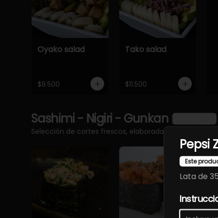
Oyako salad
Tako salad
$9.500
$11.500
Sashimi - Nigiri - Gunkan
Ver más
Selección de cortes frescos, elaborados con pescado 
Pepsi 
Este produ
Lata de 3
Instrucci