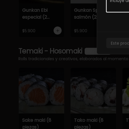
Gunkan Ebi
Gunkan Spicy
G
especial (2
salmón (2
e
piezas)
piezas)
p
$5.900
$5.900
$
Este pro
Temaki - Hosomaki
Ver más
Rolls tradicionales y creativos, elaborados al momento
Sake maki (8
Tako maki (8
T
piezas)
piezas)