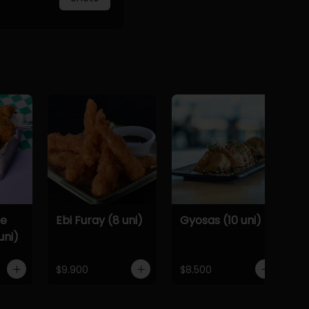
De
Ebi Furay (8 uni)
Gyosas (10 uni)
uni)
$9.900
$8.500