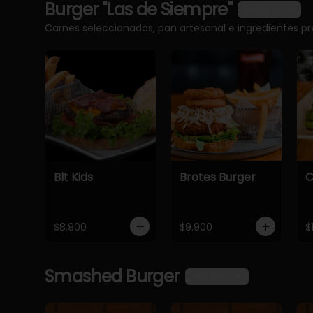
Burger "Las de Siempre"
Ver más
Carnes seleccionadas, pan artesanal e ingredientes 
Blt Kids
Brotes Burger
C
$8.900
$9.900
$
Smashed Burger
Ver más