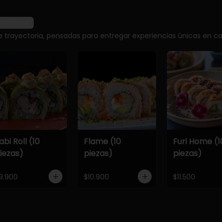
r más
e trayectoria, pensadas para entregar experiencias únicas en ca
abi Roll (10
Flame (10
Furi Home (1
iezas)
piezas)
piezas)
9.900
$10.900
$11.500