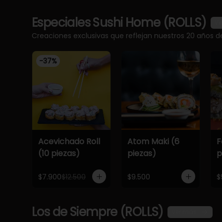
Especiales Sushi Home (ROLLS)
Ve
Creaciones exclusivas que reflejan nuestros 20 años d
-
37
%
Acevichado Roll
Atom Maki (6
F
(10 piezas)
piezas)
p
$7.900
$12.500
$9.500
$
Los de Siempre (ROLLS)
Ver más