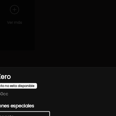
Ver más
de primera calidad y presentaciones cuidadas que destacan la e
Zero
cto no esta disponible
50cc
ones especiales