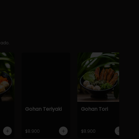
cado.
Gohan Teriyaki
Gohan Tori
$8.900
$8.900