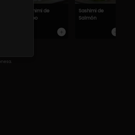
Atún
Sashimi de
Sashimi de
Pulpo
Salmón
onesa.