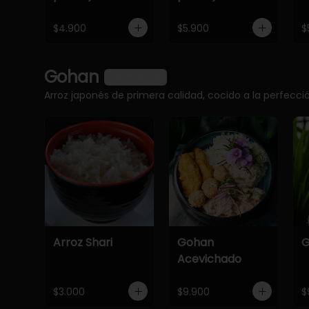
$4.900
$5.900
$
Gohan
Ver más
Arroz japonés de primera calidad, cocido a la perfec
Arroz Shari
Gohan
G
Acevichado
$3.000
$9.900
$