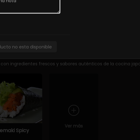
unkan Tako
Sashimi
Sashimi de 
special (2
Moriawase
iezas)
5.900
ducto no esta disponible
 con ingredientes frescos y sabores auténticos de la cocina jap
Ver más
emaki Spicy