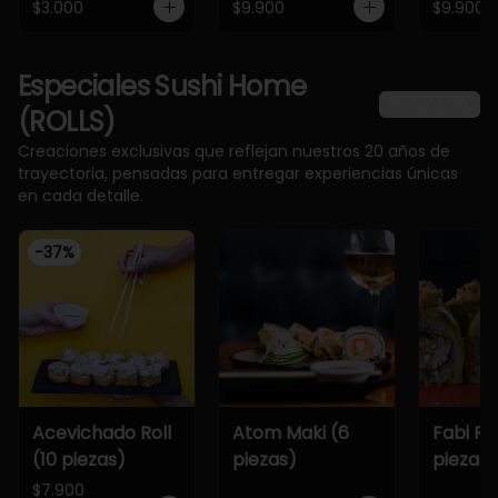
$3.000
$9.900
$9.900
Especiales Sushi Home
Ver más
(ROLLS)
Creaciones exclusivas que reflejan nuestros 20 años de
trayectoria, pensadas para entregar experiencias únicas
en cada detalle.
-
37
%
Acevichado Roll
Atom Maki (6
Fabi Rol
(10 piezas)
piezas)
piezas)
$7.900