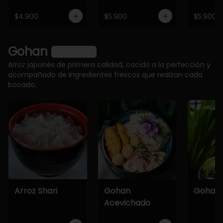
$4.900
$5.900
$5.900
Gohan
Ver más
Arroz japonés de primera calidad, cocido a la perfección y
acompañado de ingredientes frescos que realzan cada
bocado.
Arroz Shari
Gohan
Gohan 
Acevichado