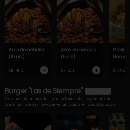
Aros de cebolla
Aros de cebolla
Cevich
(10 uni)
(6 uni)
Home
$10.900
$7.500
$14.900
Burger "Las de Siempre"
Ver más
Carnes seleccionadas, pan artesanal e ingredientes
premium para una experiencia única en cada bocado.