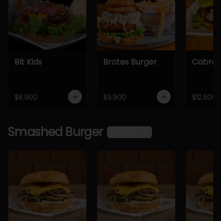
Blt Kids
Brotes Burger
Cabra 
$8.900
$9.900
$12.500
Smashed Burger
Ver más