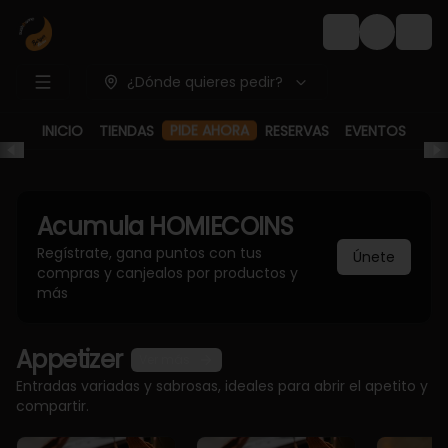
Login
¿Dónde quieres pedir?
PIDE AHORA
INICIO
TIENDAS
RESERVAS
EVENTOS
Acumula
HOMIECOINS
Regístrate, gana puntos con tus
Únete
compras y canjealos por productos y
más
Appetizer
Ver más
Entradas variadas y sabrosas, ideales para abrir el apetito y
compartir.