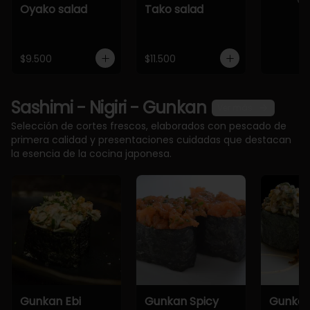
Oyako salad
Tako salad
$9.500
$11.500
Sashimi - Nigiri - Gunkan
Ver más
Selección de cortes frescos, elaborados con pescado de
primera calidad y presentaciones cuidadas que destacan
la esencia de la cocina japonesa.
Gunkan Ebi
Gunkan Spicy
Gunkan