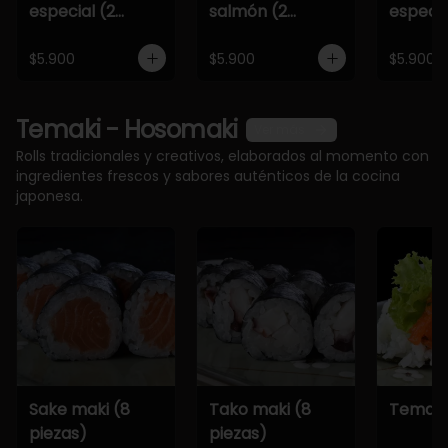
especial (2
salmón (2
especia
piezas)
piezas)
piezas)
$5.900
$5.900
$5.900
Temaki - Hosomaki
Ver más
Rolls tradicionales y creativos, elaborados al momento con
ingredientes frescos y sabores auténticos de la cocina
japonesa.
Sake maki (8
Tako maki (8
Temaki
piezas)
piezas)