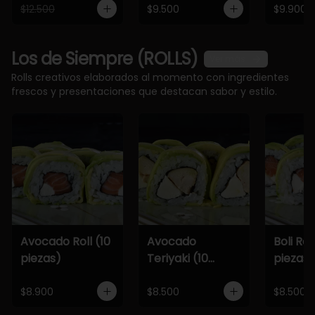
$12.500
$9.500
$9.900
Los de Siempre (ROLLS)
Ver más
Rolls creativos elaborados al momento con ingredientes
frescos y presentaciones que destacan sabor y estilo.
Avocado Roll (10
Avocado
Boli Roll
piezas)
Teriyaki (10
piezas)
piezas)
$8.900
$8.500
$8.500