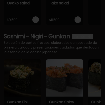
Oyako salad
Tako salad
$9.500
$11.500
Sashimi - Nigiri - Gunkan
Ver más
Selección de cortes frescos, elaborados con pescado de
primera calidad y presentaciones cuidadas que destacan
la esencia de la cocina japonesa.
Gunkan Ebi
Gunkan Spicy
Gunkan