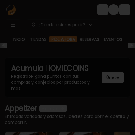
Login
¿Dónde quieres pedir?
PIDE AHORA
INICIO
TIENDAS
RESERVAS
EVENTOS
Acumula
HOMIECOINS
Regístrate, gana puntos con tus
Únete
compras y canjealos por productos y
más
Appetizer
Ver más
Entradas variadas y sabrosas, ideales para abrir el apetito y
compartir.