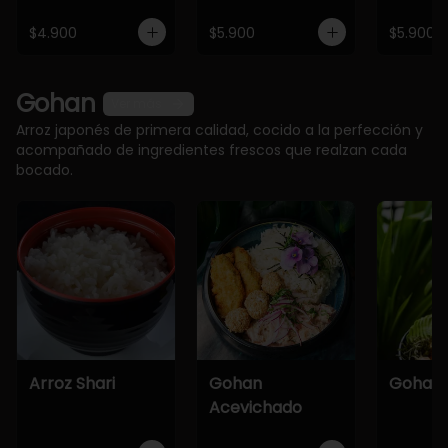
$4.900
$5.900
$5.900
Gohan
Ver más
Arroz japonés de primera calidad, cocido a la perfección y
acompañado de ingredientes frescos que realzan cada
bocado.
Arroz Shari
Gohan
Gohan 
Acevichado