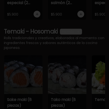
especial (2
salmón (2
especia
piezas)
piezas)
piezas)
$5.900
$5.900
$5.900
Temaki - Hosomaki
Ver más
Rolls tradicionales y creativos, elaborados al momento con
ingredientes frescos y sabores auténticos de la cocina
japonesa.
Sake maki (8
Tako maki (8
Temaki
piezas)
piezas)