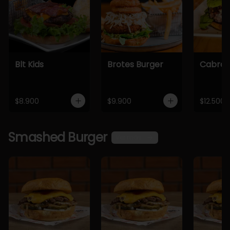
Blt Kids
Brotes Burger
Cabra 
$8.900
$9.900
$12.500
Smashed Burger
Ver más