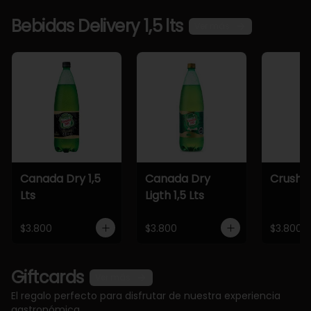
Bebidas Delivery 1,5 lts
Ver más
Canada Dry 1,5
Canada Dry
Crush 1,
Lts
Ligth 1,5 Lts
$3.800
$3.800
$3.800
Giftcards
Ver más
El regalo perfecto para disfrutar de nuestra experiencia
gastronómica.