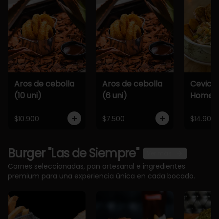
Aros de cebolla
Aros de cebolla
Cevich
(10 uni)
(6 uni)
Home
$10.900
$7.500
$14.900
Burger "Las de Siempre"
Ver más
Carnes seleccionadas, pan artesanal e ingredientes
premium para una experiencia única en cada bocado.