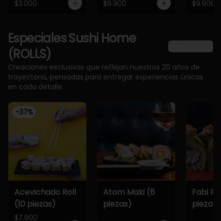
$3.000
$9.900
$9.900
Especiales Sushi Home
Ver más
(ROLLS)
Creaciones exclusivas que reflejan nuestros 20 años de
trayectoria, pensadas para entregar experiencias únicas
en cada detalle.
-
37
%
Acevichado Roll
Atom Maki (6
Fabi Rol
(10 piezas)
piezas)
piezas)
$7.900