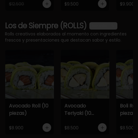
$12.500
$9.500
$9.900
Los de Siempre (ROLLS)
Ver más
Rolls creativos elaborados al momento con ingredientes
frescos y presentaciones que destacan sabor y estilo.
Avocado Roll (10
Avocado
Boli Roll
piezas)
Teriyaki (10
piezas)
piezas)
$8.900
$8.500
$8.500