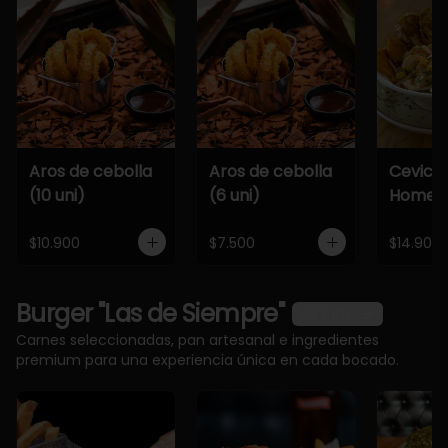
Aros de cebolla
Aros de cebolla
Cevich
(10 uni)
(6 uni)
Home
$10.900
$7.500
$14.900
Burger "Las de Siempre"
Ver más
Carnes seleccionadas, pan artesanal e ingredientes
premium para una experiencia única en cada bocado.