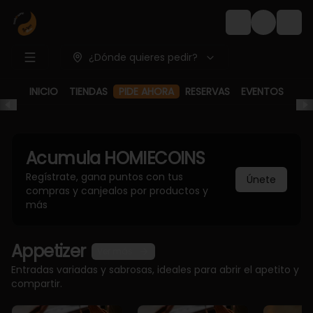
Login
¿Dónde quieres pedir?
PIDE AHORA
INICIO
TIENDAS
RESERVAS
EVENTOS
Acumula
HOMIECOINS
Regístrate, gana puntos con tus
Únete
compras y canjealos por productos y
más
Appetizer
Ver más
Entradas variadas y sabrosas, ideales para abrir el apetito y
compartir.