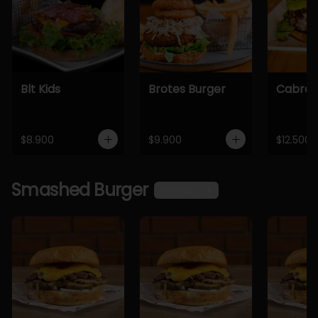
Blt Kids
Brotes Burger
Cabra 
$8.900
$9.900
$12.500
Smashed Burger
Ver más