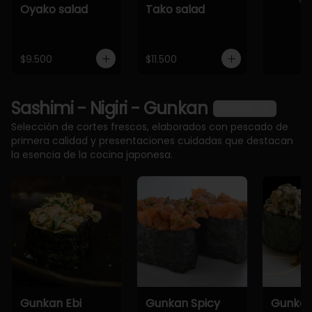
Oyako salad
Tako salad
$9.500
$11.500
Sashimi - Nigiri - Gunkan
Ver más
Selección de cortes frescos, elaborados con pescado de
primera calidad y presentaciones cuidadas que destacan
la esencia de la cocina japonesa.
Gunkan Ebi
Gunkan Spicy
Gunkan