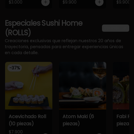
$3.000
$9.900
$9.900
Especiales Sushi Home
Ver más
(ROLLS)
Creaciones exclusivas que reflejan nuestros 20 años de
trayectoria, pensadas para entregar experiencias únicas
en cada detalle.
-
37
%
Acevichado Roll
Atom Maki (6
Fabi Rol
(10 piezas)
piezas)
piezas)
$7.900