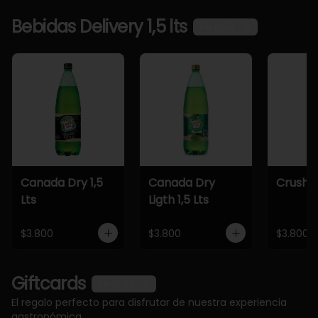
Bebidas Delivery 1,5 lts
Ver más
Canada Dry 1,5
Canada Dry
Crush 1,
Lts
Ligth 1,5 Lts
$3.800
$3.800
$3.800
Giftcards
Ver más
El regalo perfecto para disfrutar de nuestra experiencia
gastronómica.