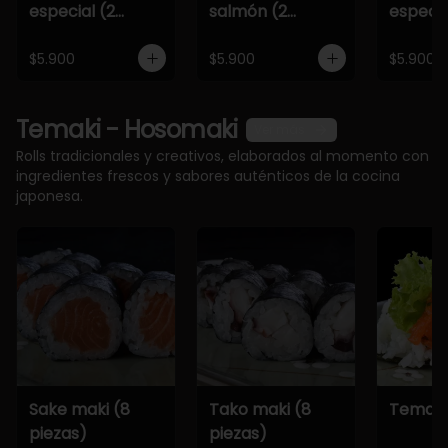
especial (2
salmón (2
especia
piezas)
piezas)
piezas)
$5.900
$5.900
$5.900
Temaki - Hosomaki
Ver más
Rolls tradicionales y creativos, elaborados al momento con
ingredientes frescos y sabores auténticos de la cocina
japonesa.
Sake maki (8
Tako maki (8
Temaki
piezas)
piezas)