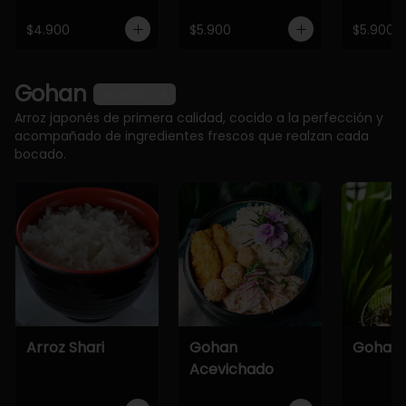
$4.900
$5.900
$5.900
Gohan
Ver más
Arroz japonés de primera calidad, cocido a la perfección y
acompañado de ingredientes frescos que realzan cada
bocado.
Arroz Shari
Gohan
Gohan 
Acevichado