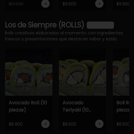
$12.500
$9.500
$9.900
Los de Siempre (ROLLS)
Ver más
Rolls creativos elaborados al momento con ingredientes
frescos y presentaciones que destacan sabor y estilo.
Avocado Roll (10
Avocado
Boli Roll
piezas)
Teriyaki (10
piezas)
piezas)
$8.900
$8.500
$8.500