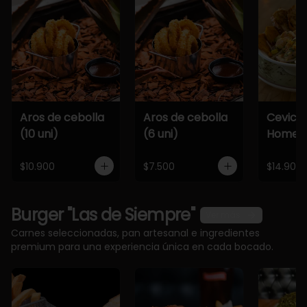
Aros de cebolla
Aros de cebolla
Cevich
(10 uni)
(6 uni)
Home
$10.900
$7.500
$14.900
Burger "Las de Siempre"
Ver más
Carnes seleccionadas, pan artesanal e ingredientes
premium para una experiencia única en cada bocado.