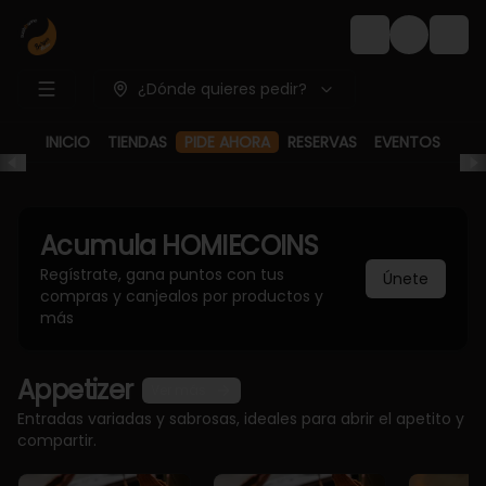
Login
¿Dónde quieres pedir?
PIDE AHORA
INICIO
TIENDAS
RESERVAS
EVENTOS
Acumula
HOMIECOINS
Regístrate, gana puntos con tus
Únete
compras y canjealos por productos y
más
Appetizer
Ver más
Entradas variadas y sabrosas, ideales para abrir el apetito y
compartir.