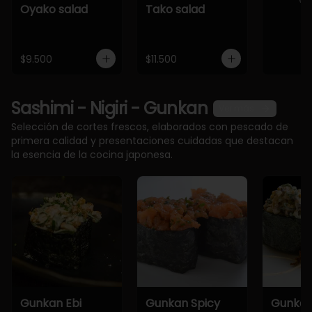
Oyako salad
Tako salad
$9.500
$11.500
Sashimi - Nigiri - Gunkan
Ver más
Selección de cortes frescos, elaborados con pescado de
primera calidad y presentaciones cuidadas que destacan
la esencia de la cocina japonesa.
Gunkan Ebi
Gunkan Spicy
Gunkan