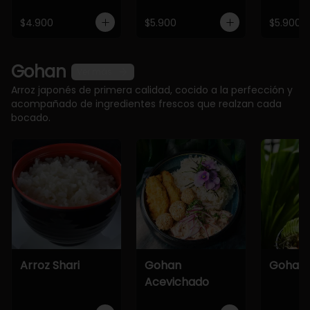
$4.900
$5.900
$5.900
Gohan
Ver más
Arroz japonés de primera calidad, cocido a la perfección y
acompañado de ingredientes frescos que realzan cada
bocado.
Arroz Shari
Gohan
Gohan 
Acevichado