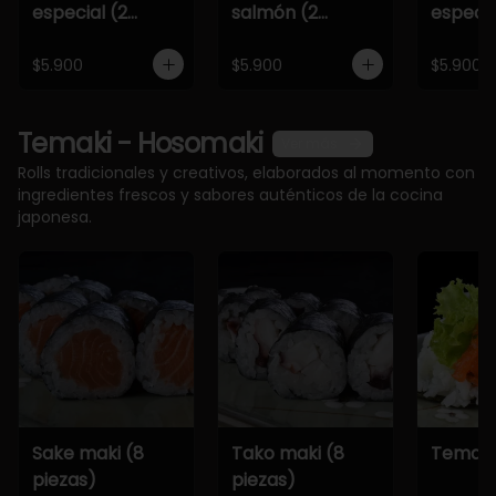
especial (2
salmón (2
especia
piezas)
piezas)
piezas)
$5.900
$5.900
$5.900
Temaki - Hosomaki
Ver más
Rolls tradicionales y creativos, elaborados al momento con
ingredientes frescos y sabores auténticos de la cocina
japonesa.
Sake maki (8
Tako maki (8
Temaki
piezas)
piezas)