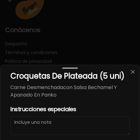
Conócenos
Despacho
Términos y condiciones
Política de privacidad
Redes sociales
Croquetas De Plateada (5 uni)
Carne Desmenchadacon Salsa Bechamel Y
Instagram
Apanado En Panko
Facebook
Instrucciones especiales
Mi cuenta
Pedir
Iniciar sesión