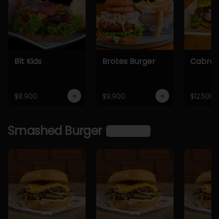
Blt Kids
Brotes Burger
Cabra 
$8.900
$9.900
$12.500
Smashed Burger
Ver más