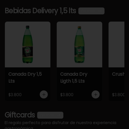
Bebidas Delivery 1,5 lts
Ver más
Canada Dry 1,5
Canada Dry
Crush 1,
Lts
Ligth 1,5 Lts
$3.800
$3.800
$3.800
Giftcards
Ver más
El regalo perfecto para disfrutar de nuestra experiencia
gastronómica.