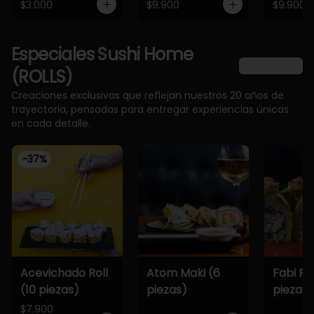
$3.000
$9.900
$9.900
Especiales Sushi Home
Ver más
(ROLLS)
Creaciones exclusivas que reflejan nuestros 20 años de
trayectoria, pensadas para entregar experiencias únicas
en cada detalle.
-
37
%
Acevichado Roll
Atom Maki (6
Fabi Rol
(10 piezas)
piezas)
piezas)
$7.900