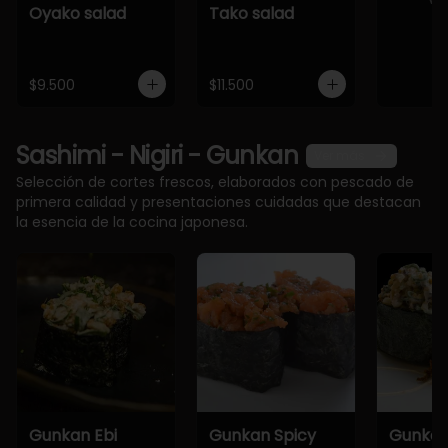
Oyako salad
Tako salad
$9.500
$11.500
Sashimi - Nigiri - Gunkan
Ver más
Selección de cortes frescos, elaborados con pescado de
primera calidad y presentaciones cuidadas que destacan
la esencia de la cocina japonesa.
Gunkan Ebi
Gunkan Spicy
Gunkan