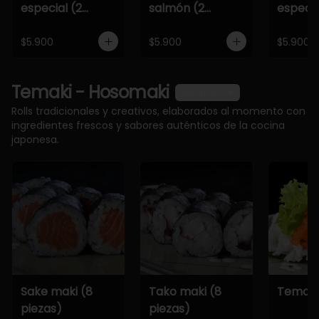
especial (2
salmón (2
especia
piezas)
piezas)
piezas)
$5.900
$5.900
$5.900
Temaki - Hosomaki
Ver más
Rolls tradicionales y creativos, elaborados al momento con
ingredientes frescos y sabores auténticos de la cocina
japonesa.
Sake maki (8
Tako maki (8
Temaki
piezas)
piezas)