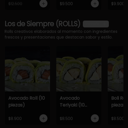
$12.500
$9.500
$9.900
Los de Siempre (ROLLS)
Ver más
Rolls creativos elaborados al momento con ingredientes
frescos y presentaciones que destacan sabor y estilo.
Avocado Roll (10
Avocado
Boli Roll
piezas)
Teriyaki (10
piezas)
piezas)
$8.900
$8.500
$8.500