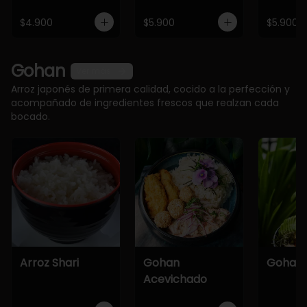
$4.900
$5.900
$5.900
Gohan
Ver más
Arroz japonés de primera calidad, cocido a la perfección y
acompañado de ingredientes frescos que realzan cada
bocado.
Arroz Shari
Gohan
Gohan 
Acevichado