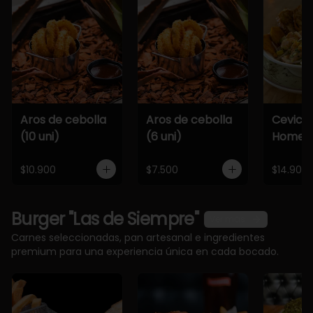
Aros de cebolla
Aros de cebolla
Cevich
(10 uni)
(6 uni)
Home
$10.900
$7.500
$14.900
Burger "Las de Siempre"
Ver más
Carnes seleccionadas, pan artesanal e ingredientes
premium para una experiencia única en cada bocado.