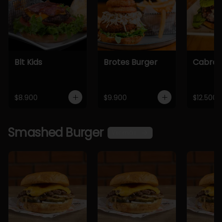
Blt Kids
Brotes Burger
Cabra 
$8.900
$9.900
$12.500
Smashed Burger
Ver más