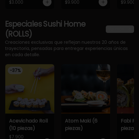
$3.000
$9.900
$9.900
Especiales Sushi Home
Ver más
(ROLLS)
Creaciones exclusivas que reflejan nuestros 20 años de
trayectoria, pensadas para entregar experiencias únicas
en cada detalle.
-
37
%
Acevichado Roll
Atom Maki (6
Fabi Rol
(10 piezas)
piezas)
piezas)
$7.900