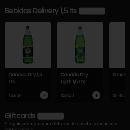
Bebidas Delivery 1,5 lts
Ver más
Canada Dry 1,5
Canada Dry
Crush 1,
Lts
Ligth 1,5 Lts
$3.800
$3.800
$3.800
Giftcards
Ver más
El regalo perfecto para disfrutar de nuestra experiencia
gastronómica.