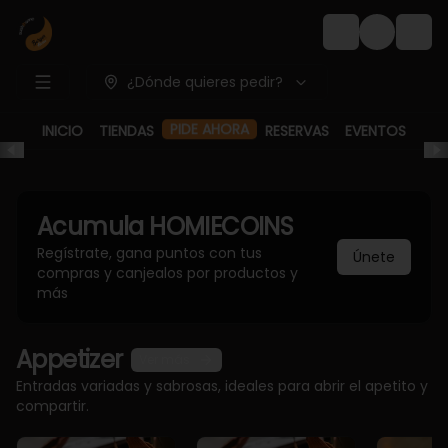
Login
¿Dónde quieres pedir?
PIDE AHORA
INICIO
TIENDAS
RESERVAS
EVENTOS
Acumula
HOMIECOINS
Regístrate, gana puntos con tus
Únete
compras y canjealos por productos y
más
Appetizer
Ver más
Entradas variadas y sabrosas, ideales para abrir el apetito y
compartir.