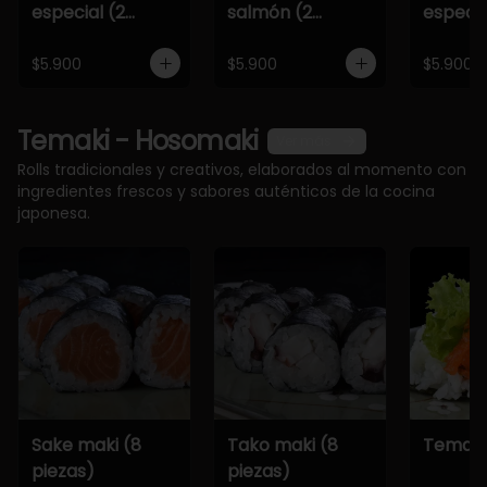
especial (2
salmón (2
especia
piezas)
piezas)
piezas)
$5.900
$5.900
$5.900
Temaki - Hosomaki
Ver más
Rolls tradicionales y creativos, elaborados al momento con
ingredientes frescos y sabores auténticos de la cocina
japonesa.
Sake maki (8
Tako maki (8
Temaki
piezas)
piezas)