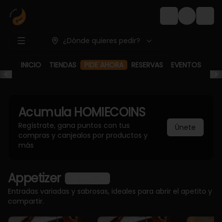
Login
¿Dónde quieres pedir?
PIDE AHORA
INICIO
TIENDAS
RESERVAS
EVENTOS
Acumula
HOMIECOINS
Regístrate, gana puntos con tus
Únete
compras y canjealos por productos y
más
Appetizer
Ver más
Entradas variadas y sabrosas, ideales para abrir el apetito y
compartir.