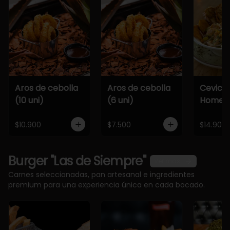
Aros de cebolla
Aros de cebolla
Cevich
(10 uni)
(6 uni)
Home
$10.900
$7.500
$14.900
Burger "Las de Siempre"
Ver más
Carnes seleccionadas, pan artesanal e ingredientes
premium para una experiencia única en cada bocado.