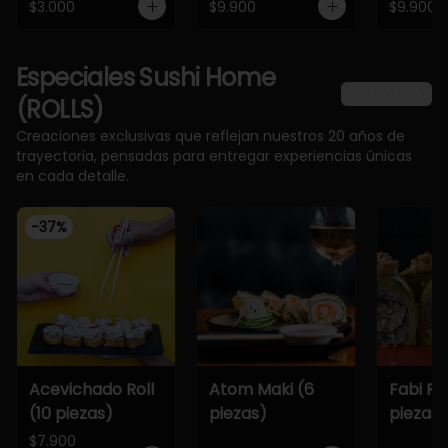
$3.000
$9.900
$9.900
Especiales Sushi Home
Ver más
(ROLLS)
Creaciones exclusivas que reflejan nuestros 20 años de
trayectoria, pensadas para entregar experiencias únicas
en cada detalle.
-
37
%
Acevichado Roll
Atom Maki (6
Fabi Rol
(10 piezas)
piezas)
piezas)
$7.900