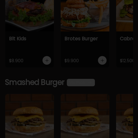
Blt Kids
Brotes Burger
Cabra 
$8.900
$9.900
$12.500
Smashed Burger
Ver más