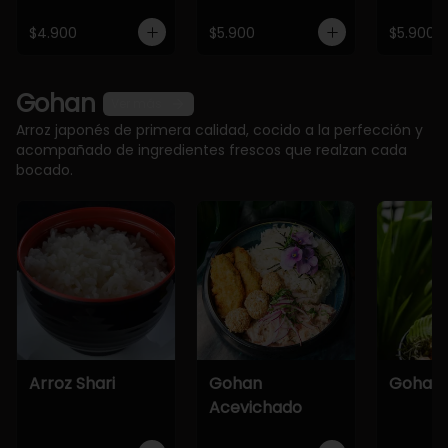
$4.900
$5.900
$5.900
Gohan
Ver más
Arroz japonés de primera calidad, cocido a la perfección y
acompañado de ingredientes frescos que realzan cada
bocado.
Arroz Shari
Gohan
Gohan 
Acevichado