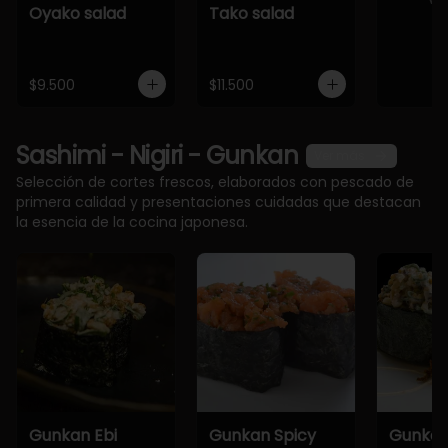
Oyako salad
Tako salad
$9.500
$11.500
Sashimi - Nigiri - Gunkan
Ver más
Selección de cortes frescos, elaborados con pescado de
primera calidad y presentaciones cuidadas que destacan
la esencia de la cocina japonesa.
Gunkan Ebi
Gunkan Spicy
Gunkan