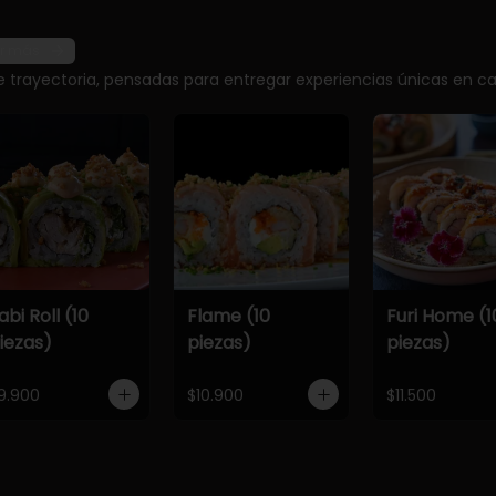
r más
e trayectoria, pensadas para entregar experiencias únicas en ca
abi Roll (10
Flame (10
Furi Home (1
iezas)
piezas)
piezas)
9.900
$10.900
$11.500