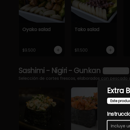
Oyako salad
Tako salad
$9.500
$11.500
Sashimi - Nigiri - Gunkan
Ver más
Selección de cortes frescos, elaborados con pescado 
Extra 
Este produ
Instrucci