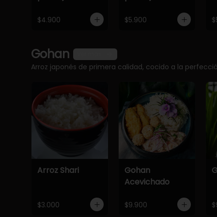
$4.900
$5.900
$
Gohan
Ver más
Arroz japonés de primera calidad, cocido a la perfec
Arroz Shari
Gohan
G
Acevichado
$3.000
$9.900
$