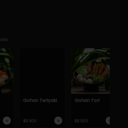
cado.
Gohan Teriyaki
Gohan Tori
$8.900
$8.900