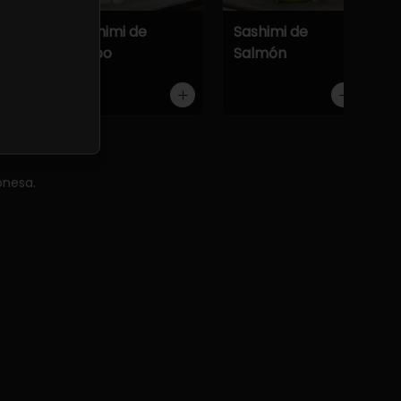
Atún
Sashimi de
Sashimi de
Pulpo
Salmón
onesa.