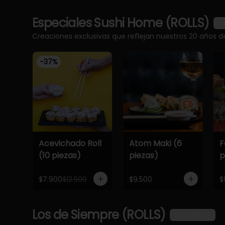
Especiales Sushi Home (ROLLS)
Ve
Creaciones exclusivas que reflejan nuestros 20 años d
-
37
%
Acevichado Roll
Atom Maki (6
F
(10 piezas)
piezas)
p
$7.900
$12.500
$9.500
$
Los de Siempre (ROLLS)
Ver más