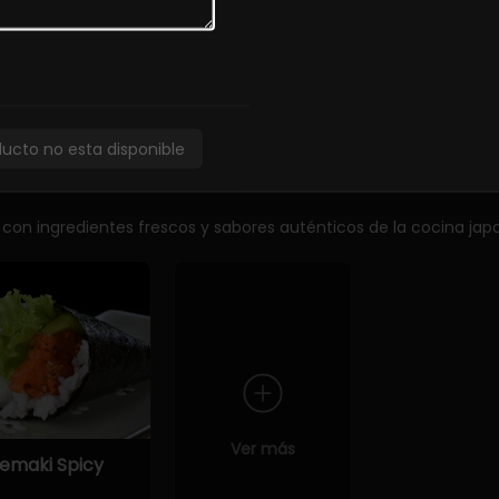
unkan Tako
Sashimi
Sashimi de 
special (2
Moriawase
iezas)
5.900
ducto no esta disponible
 con ingredientes frescos y sabores auténticos de la cocina jap
Ver más
emaki Spicy