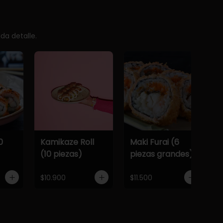
da detalle.
0
Kamikaze Roll
Maki Furai (6
(10 piezas)
piezas grandes)
$10.900
$11.500