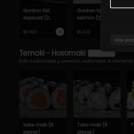
Gunkan Ebi
Gunkan Spicy
G
especial (2
salmón (2
e
piezas)
piezas)
p
$5.900
$5.900
$
Este pro
Temaki - Hosomaki
Ver más
Rolls tradicionales y creativos, elaborados al momento
Sake maki (8
Tako maki (8
T
piezas)
piezas)