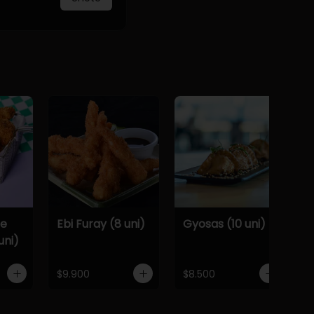
De
Ebi Furay (8 uni)
Gyosas (10 uni)
uni)
$9.900
$8.500