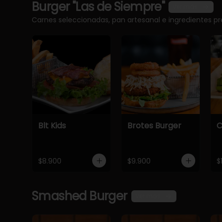
Burger "Las de Siempre"
Ver más
Carnes seleccionadas, pan artesanal e ingredientes 
Blt Kids
Brotes Burger
C
$8.900
$9.900
$
Smashed Burger
Ver más