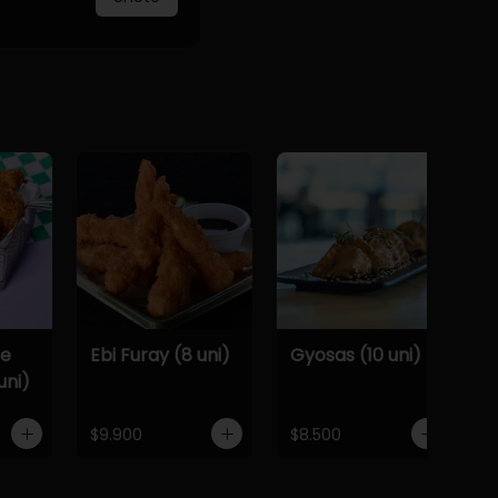
De
Ebi Furay (8 uni)
Gyosas (10 uni)
uni)
$9.900
$8.500