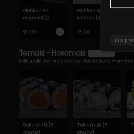
Gunkan Ebi
Gunkan Spicy
G
especial (2
salmón (2
e
piezas)
piezas)
p
$5.900
$5.900
$
Este pro
Temaki - Hosomaki
Ver más
Rolls tradicionales y creativos, elaborados al momento
Sake maki (8
Tako maki (8
T
piezas)
piezas)