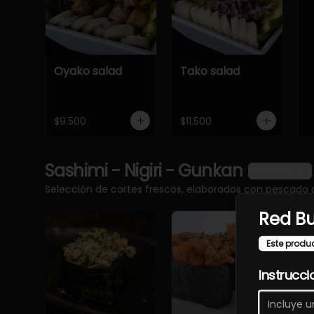
Oyako salad
Tako salad
$9.500
$11.500
Sashimi - Nigiri - Gunkan
Ver más
Selección de cortes frescos, elaborados con pescado 
Red Bu
Este produ
Instrucci