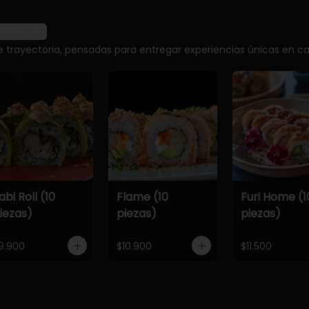
r más
e trayectoria, pensadas para entregar experiencias únicas en ca
abi Roll (10
Flame (10
Furi Home (1
iezas)
piezas)
piezas)
9.900
$10.900
$11.500