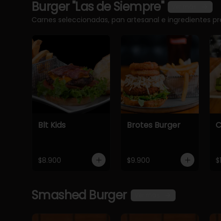
Burger "Las de Siempre"
Ver más
Carnes seleccionadas, pan artesanal e ingredientes 
Blt Kids
Brotes Burger
C
$8.900
$9.900
$
Smashed Burger
Ver más