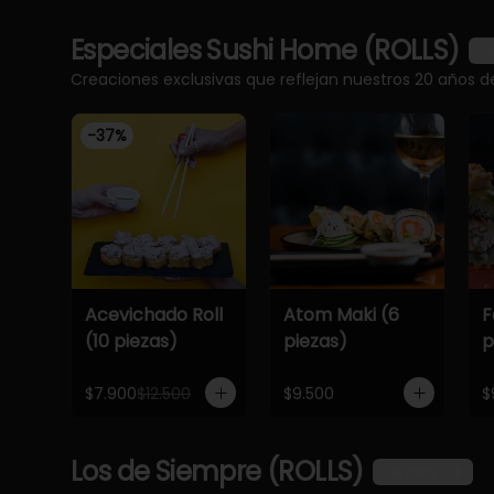
Especiales Sushi Home (ROLLS)
Ve
Creaciones exclusivas que reflejan nuestros 20 años d
-
37
%
Acevichado Roll
Atom Maki (6
F
(10 piezas)
piezas)
p
$7.900
$12.500
$9.500
$
Los de Siempre (ROLLS)
Ver más