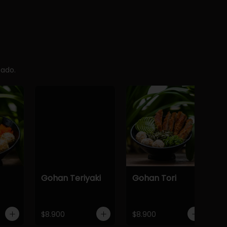
cado.
Gohan Teriyaki
Gohan Tori
$8.900
$8.900