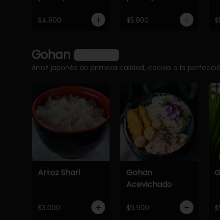
$4.900
$5.900
$
Gohan
Ver más
Arroz japonés de primera calidad, cocido a la perfec
Arroz Shari
Gohan
G
Acevichado
$3.000
$9.900
$