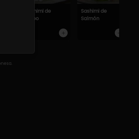
Atún
Sashimi de
Sashimi de
Pulpo
Salmón
onesa.