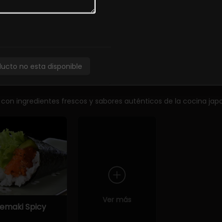
unkan Tako
Sashimi
Sashimi de 
special (2
Moriawase
iezas)
5.900
ducto no esta disponible
 con ingredientes frescos y sabores auténticos de la cocina jap
Ver más
emaki Spicy