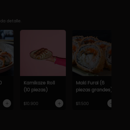
da detalle.
0
Kamikaze Roll
Maki Furai (6
(10 piezas)
piezas grandes)
$10.900
$11.500