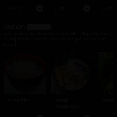
$4.900
$5.900
$5.900
Gohan
Ver más
Arroz japonés de primera calidad, cocido a la perfección y
acompañado de ingredientes frescos que realzan cada
bocado.
Arroz Shari
Gohan
Gohan 
Acevichado