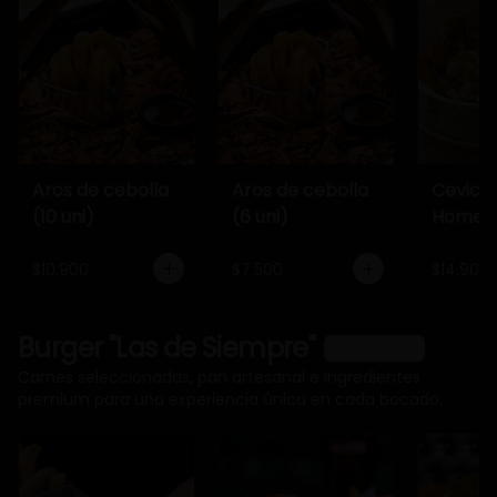
Aros de cebolla
Aros de cebolla
Cevich
(10 uni)
(6 uni)
Home
$10.900
$7.500
$14.900
Burger "Las de Siempre"
Ver más
Carnes seleccionadas, pan artesanal e ingredientes
premium para una experiencia única en cada bocado.