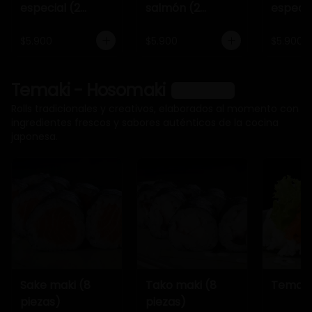
especial (2
salmón (2
especia
piezas)
piezas)
piezas)
$5.900
$5.900
$5.900
Temaki - Hosomaki
Ver más
Rolls tradicionales y creativos, elaborados al momento con
ingredientes frescos y sabores auténticos de la cocina
japonesa.
Sake maki (8
Tako maki (8
Temaki
piezas)
piezas)