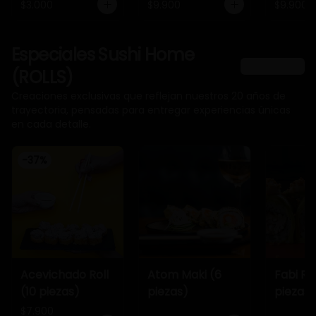
$3.000
$9.900
$9.900
Especiales Sushi Home
Ver más
(ROLLS)
Creaciones exclusivas que reflejan nuestros 20 años de
trayectoria, pensadas para entregar experiencias únicas
en cada detalle.
-
37
%
Acevichado Roll
Atom Maki (6
Fabi Rol
(10 piezas)
piezas)
piezas)
$7.900