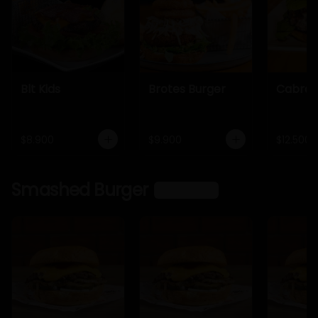
Blt Kids
Brotes Burger
Cabra 
$8.900
$9.900
$12.500
Smashed Burger
Ver más