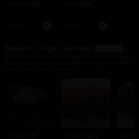
Oyako salad
Tako salad
$9.500
$11.500
Sashimi - Nigiri - Gunkan
Ver más
Selección de cortes frescos, elaborados con pescado de
primera calidad y presentaciones cuidadas que destacan
la esencia de la cocina japonesa.
Gunkan Ebi
Gunkan Spicy
Gunkan