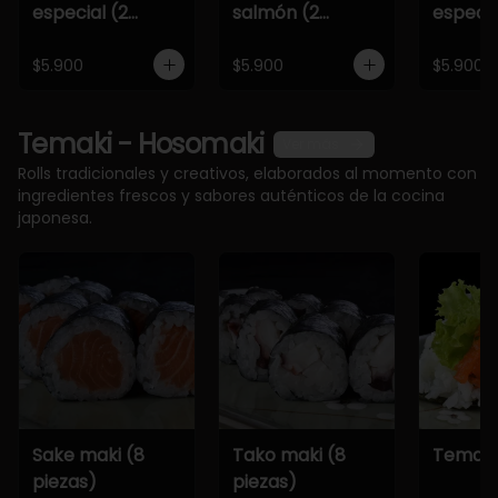
especial (2
salmón (2
especia
piezas)
piezas)
piezas)
$5.900
$5.900
$5.900
Temaki - Hosomaki
Ver más
Rolls tradicionales y creativos, elaborados al momento con
ingredientes frescos y sabores auténticos de la cocina
japonesa.
Sake maki (8
Tako maki (8
Temaki
piezas)
piezas)