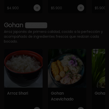
$4.900
$5.900
$5.900
Gohan
Ver más
Arroz japonés de primera calidad, cocido a la perfección y
acompañado de ingredientes frescos que realzan cada
bocado.
Arroz Shari
Gohan
Gohan 
Acevichado