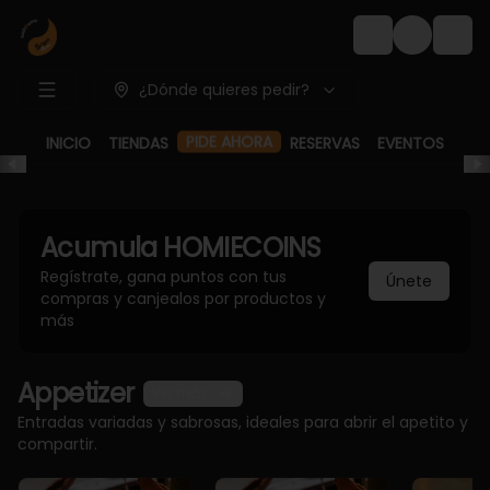
Login
¿Dónde quieres pedir?
PIDE AHORA
INICIO
TIENDAS
RESERVAS
EVENTOS
Acumula
HOMIECOINS
Regístrate, gana puntos con tus
Únete
compras y canjealos por productos y
más
Appetizer
Ver más
Entradas variadas y sabrosas, ideales para abrir el apetito y
compartir.