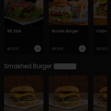
Blt Kids
Brotes Burger
Cabra 
$8.900
$9.900
$12.500
Smashed Burger
Ver más