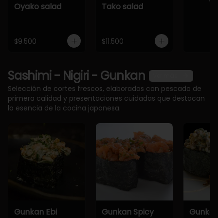
Oyako salad
Tako salad
$9.500
$11.500
Sashimi - Nigiri - Gunkan
Ver más
Selección de cortes frescos, elaborados con pescado de
primera calidad y presentaciones cuidadas que destacan
la esencia de la cocina japonesa.
Gunkan Ebi
Gunkan Spicy
Gunkan