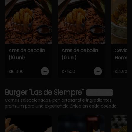
Aros de cebolla
Aros de cebolla
Cevich
(10 uni)
(6 uni)
Home
$10.900
$7.500
$14.900
Burger "Las de Siempre"
Ver más
Carnes seleccionadas, pan artesanal e ingredientes
premium para una experiencia única en cada bocado.