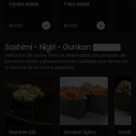
Oyako salad
Tako salad
$9.500
$11.500
Sashimi - Nigiri - Gunkan
Ver más
Selección de cortes frescos, elaborados con pescado de
primera calidad y presentaciones cuidadas que destacan
la esencia de la cocina japonesa.
Gunkan Ebi
Gunkan Spicy
Gunkan