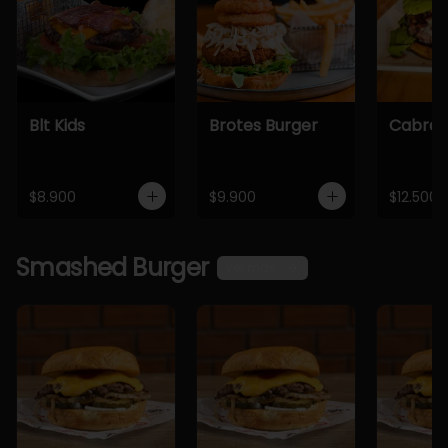
Blt Kids
Brotes Burger
Cabra 
$8.900
$9.900
$12.500
Smashed Burger
Ver más