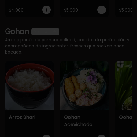
$4.900
$5.900
$5.900
Gohan
Ver más
Arroz japonés de primera calidad, cocido a la perfección y
acompañado de ingredientes frescos que realzan cada
bocado.
Arroz Shari
Gohan
Gohan 
Acevichado