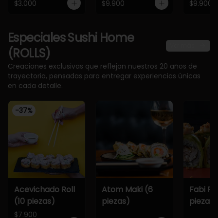
$3.000
$9.900
$9.900
Especiales Sushi Home
Ver más
(ROLLS)
Creaciones exclusivas que reflejan nuestros 20 años de
trayectoria, pensadas para entregar experiencias únicas
en cada detalle.
-
37
%
Acevichado Roll
Atom Maki (6
Fabi Rol
(10 piezas)
piezas)
piezas)
$7.900