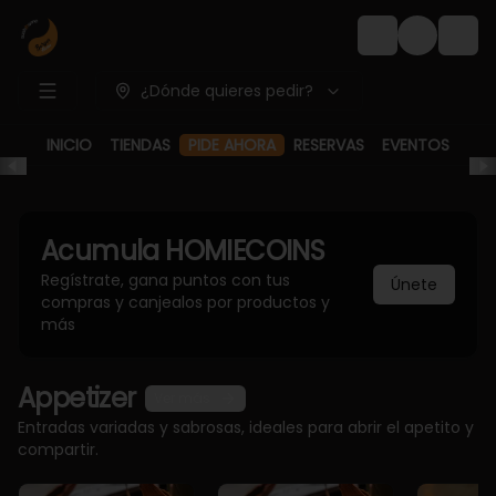
Login
¿Dónde quieres pedir?
PIDE AHORA
INICIO
TIENDAS
RESERVAS
EVENTOS
Acumula
HOMIECOINS
Regístrate, gana puntos con tus
Únete
compras y canjealos por productos y
más
Appetizer
Ver más
Entradas variadas y sabrosas, ideales para abrir el apetito y
compartir.