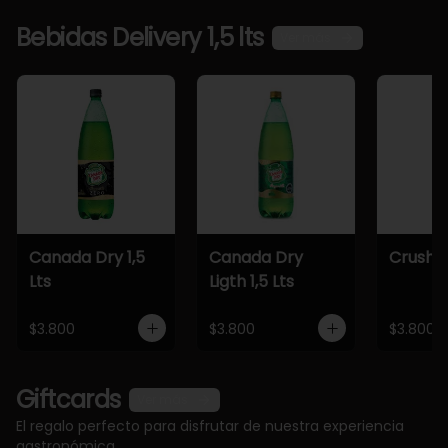
Bebidas Delivery 1,5 lts
Ver más
Canada Dry 1,5
Canada Dry
Crush 1,
Lts
Ligth 1,5 Lts
$3.800
$3.800
$3.800
Giftcards
Ver más
El regalo perfecto para disfrutar de nuestra experiencia
gastronómica.