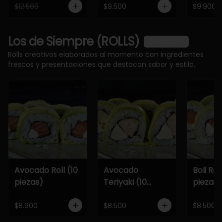
$12.500
$9.500
$9.900
Los de Siempre (ROLLS)
Ver más
Rolls creativos elaborados al momento con ingredientes
frescos y presentaciones que destacan sabor y estilo.
Avocado Roll (10
Avocado
Boli Roll
piezas)
Teriyaki (10
piezas)
piezas)
$8.900
$8.500
$8.500