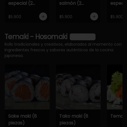
especial (2
salmón (2
especia
piezas)
piezas)
piezas)
$5.900
$5.900
$5.900
Temaki - Hosomaki
Ver más
Rolls tradicionales y creativos, elaborados al momento con
ingredientes frescos y sabores auténticos de la cocina
japonesa.
Sake maki (8
Tako maki (8
Temaki
piezas)
piezas)