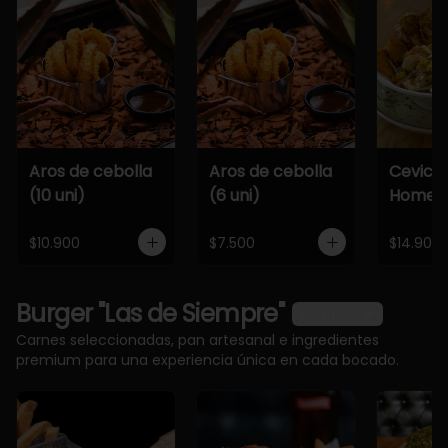
Aros de cebolla
Aros de cebolla
Cevich
(10 uni)
(6 uni)
Home
$10.900
$7.500
$14.900
Burger "Las de Siempre"
Ver más
Carnes seleccionadas, pan artesanal e ingredientes
premium para una experiencia única en cada bocado.