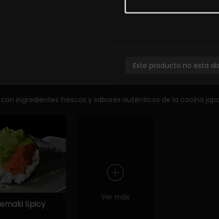
unkan Tako
Sashimi
Sashimi de 
special (2
Moriawase
iezas)
5.900
Este producto no esta di
 con ingredientes frescos y sabores auténticos de la cocina jap
Ver más
emaki Spicy