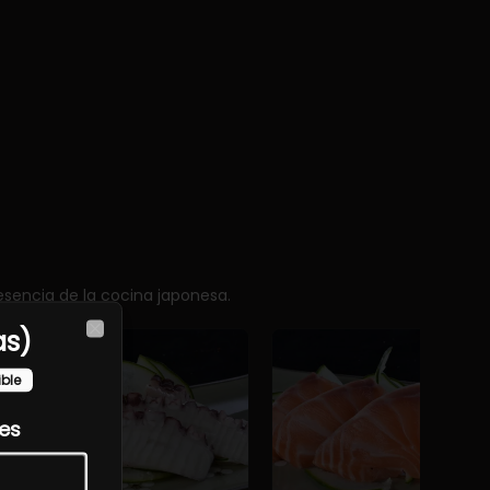
sencia de la cocina japonesa.
as)
Close
ible
les