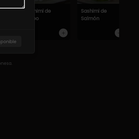
Atún
Sashimi de
Sashimi de
Pulpo
Salmón
sponible
onesa.