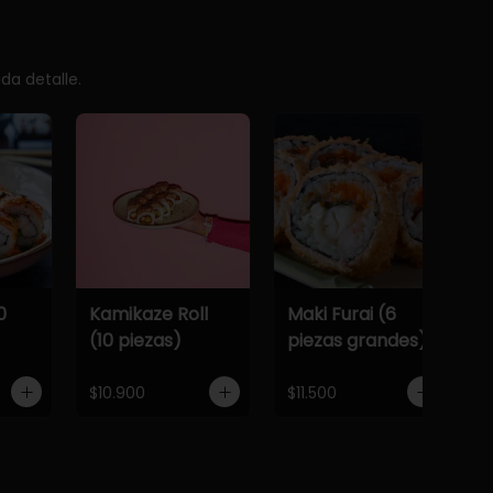
da detalle.
0
Kamikaze Roll
Maki Furai (6
(10 piezas)
piezas grandes)
$10.900
$11.500