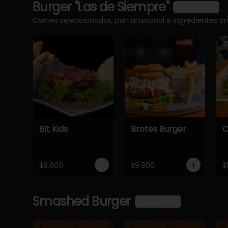
Burger "Las de Siempre"
Ver más
Carnes seleccionadas, pan artesanal e ingredientes 
Blt Kids
Brotes Burger
C
$8.900
$9.900
$
Smashed Burger
Ver más