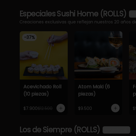
Especiales Sushi Home (ROLLS)
Ve
Creaciones exclusivas que reflejan nuestros 20 años d
-
37
%
Acevichado Roll
Atom Maki (6
F
(10 piezas)
piezas)
p
$7.900
$12.500
$9.500
$
Los de Siempre (ROLLS)
Ver más