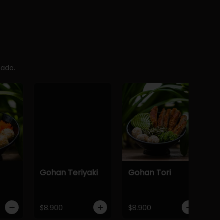
cado.
Gohan Teriyaki
Gohan Tori
$8.900
$8.900