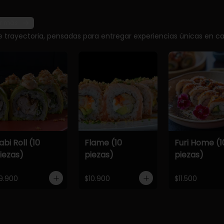
r más
e trayectoria, pensadas para entregar experiencias únicas en ca
abi Roll (10
Flame (10
Furi Home (1
iezas)
piezas)
piezas)
9.900
$10.900
$11.500