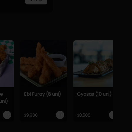
De
Ebi Furay (8 uni)
Gyosas (10 uni)
uni)
$9.900
$8.500