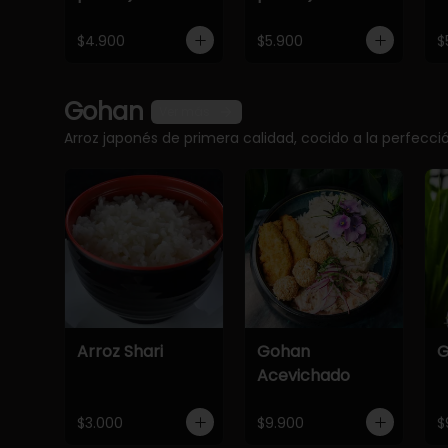
$4.900
$5.900
$
Gohan
Ver más
Arroz japonés de primera calidad, cocido a la perfec
Arroz Shari
Gohan
G
Acevichado
$3.000
$9.900
$