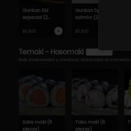
Gunkan Ebi
Gunkan Spicy
G
especial (2
salmón (2
e
piezas)
piezas)
p
$5.900
$5.900
$
Temaki - Hosomaki
Ver más
Rolls tradicionales y creativos, elaborados al momento
Sake maki (8
Tako maki (8
T
piezas)
piezas)