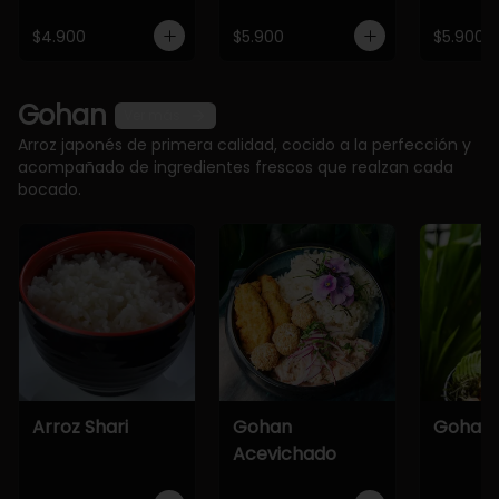
$4.900
$5.900
$5.900
Gohan
Ver más
Arroz japonés de primera calidad, cocido a la perfección y
acompañado de ingredientes frescos que realzan cada
bocado.
Arroz Shari
Gohan
Gohan 
Acevichado