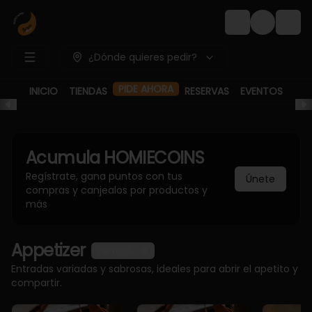
Login
¿Dónde quieres pedir?
PIDE AHORA
INICIO
TIENDAS
RESERVAS
EVENTOS
Acumula
HOMIECOINS
Regístrate, gana puntos con tus
Únete
compras y canjealos por productos y
más
Appetizer
Ver más
Entradas variadas y sabrosas, ideales para abrir el apetito y
compartir.