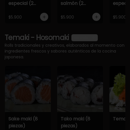
especial (2
salmón (2
especia
piezas)
piezas)
piezas)
$5.900
$5.900
$5.900
Temaki - Hosomaki
Ver más
Rolls tradicionales y creativos, elaborados al momento con
ingredientes frescos y sabores auténticos de la cocina
japonesa.
Sake maki (8
Tako maki (8
Temaki
piezas)
piezas)