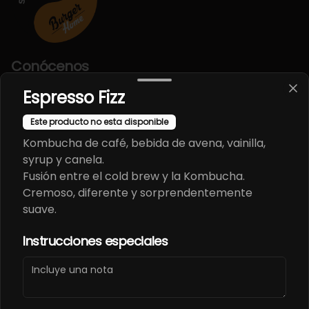
Conócenos
Espresso Fizz
Despacho
Términos y condiciones
Este producto no esta disponible
Política de privacidad
Kombucha de café, bebida de avena, vainilla,
syrup y canela.
Redes sociales
Fusión entre el cold brew y la Kombucha.
Cremoso, diferente y sorprendentemente
Instagram
suave.
Facebook
Instrucciones especiales
Mi cuenta
Pedir
Iniciar sesión