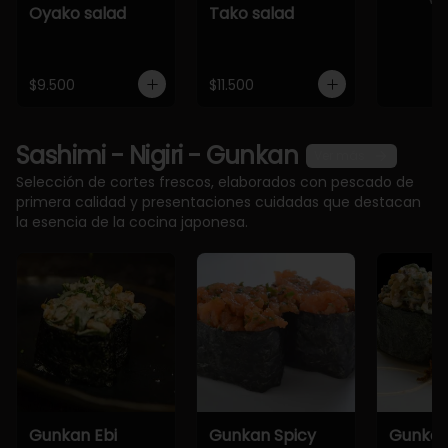
Oyako salad
Tako salad
$9.500
$11.500
Sashimi - Nigiri - Gunkan
Ver más
Selección de cortes frescos, elaborados con pescado de
primera calidad y presentaciones cuidadas que destacan
la esencia de la cocina japonesa.
Gunkan Ebi
Gunkan Spicy
Gunkan