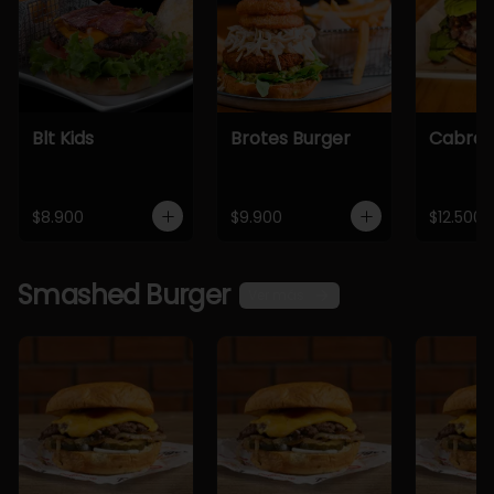
Blt Kids
Brotes Burger
Cabra 
$8.900
$9.900
$12.500
Smashed Burger
Ver más