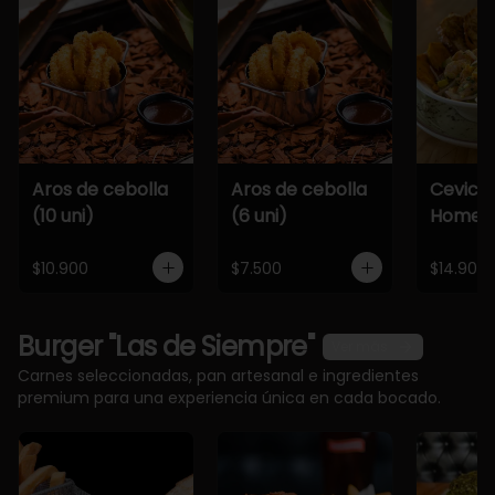
Aros de cebolla
Aros de cebolla
Cevich
(10 uni)
(6 uni)
Home
$10.900
$7.500
$14.900
Burger "Las de Siempre"
Ver más
Carnes seleccionadas, pan artesanal e ingredientes
premium para una experiencia única en cada bocado.