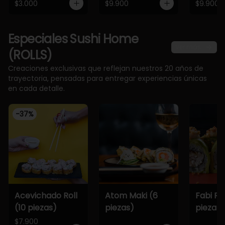
$3.000
$9.900
$9.900
Especiales Sushi Home
Ver más
(ROLLS)
Creaciones exclusivas que reflejan nuestros 20 años de
trayectoria, pensadas para entregar experiencias únicas
en cada detalle.
-
37
%
Acevichado Roll
Atom Maki (6
Fabi Rol
(10 piezas)
piezas)
piezas)
$7.900