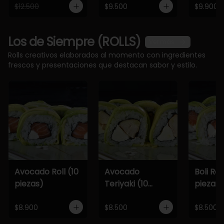
$12.500
$9.500
$9.900
Los de Siempre (ROLLS)
Ver más
Rolls creativos elaborados al momento con ingredientes
frescos y presentaciones que destacan sabor y estilo.
Avocado Roll (10
Avocado
Boli Roll
piezas)
Teriyaki (10
piezas)
piezas)
$8.900
$8.500
$8.500