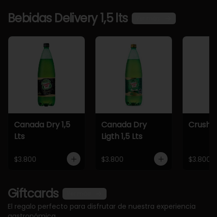
Bebidas Delivery 1,5 lts
Ver más
Canada Dry 1,5
Canada Dry
Crush 1,
Lts
Ligth 1,5 Lts
$3.800
$3.800
$3.800
Giftcards
Ver más
El regalo perfecto para disfrutar de nuestra experiencia
gastronómica.