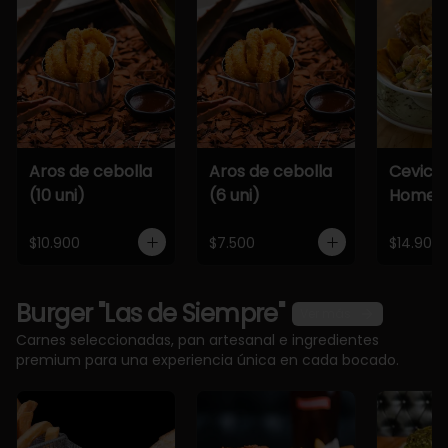
Aros de cebolla
Aros de cebolla
Cevich
(10 uni)
(6 uni)
Home
$10.900
$7.500
$14.900
Burger "Las de Siempre"
Ver más
Carnes seleccionadas, pan artesanal e ingredientes
premium para una experiencia única en cada bocado.