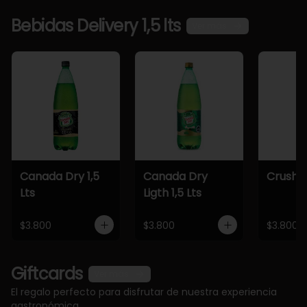
Bebidas Delivery 1,5 lts
Ver más
Canada Dry 1,5
Canada Dry
Crush 1,
Lts
Ligth 1,5 Lts
$3.800
$3.800
$3.800
Giftcards
Ver más
El regalo perfecto para disfrutar de nuestra experiencia
gastronómica.