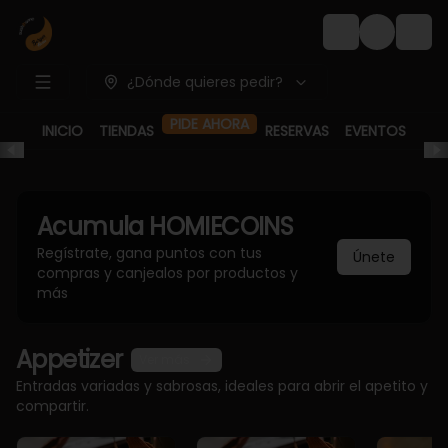
Login
¿Dónde quieres pedir?
INICIO
TIENDAS
RESERVAS
EVENTOS
PIDE AHORA
Acumula
HOMIECOINS
Regístrate, gana puntos con tus
Únete
compras y canjealos por productos y
más
Appetizer
Ver más
Entradas variadas y sabrosas, ideales para abrir el apetito y
compartir.