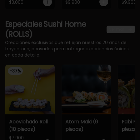
$3.000
$9.900
$9.900
Especiales Sushi Home
Ver más
(ROLLS)
Creaciones exclusivas que reflejan nuestros 20 años de
trayectoria, pensadas para entregar experiencias únicas
en cada detalle.
-
37
%
Acevichado Roll
Atom Maki (6
Fabi Rol
(10 piezas)
piezas)
piezas)
$7.900