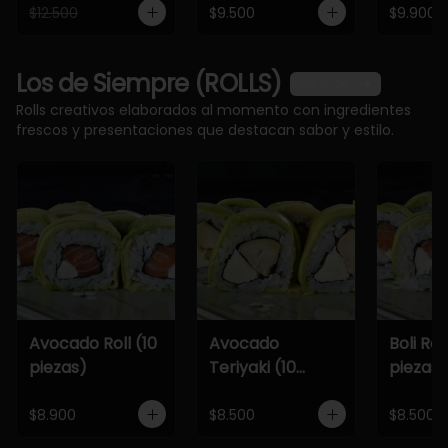
$12.500
$9.500
$9.900
Los de Siempre (ROLLS)
Ver más
Rolls creativos elaborados al momento con ingredientes
frescos y presentaciones que destacan sabor y estilo.
Avocado Roll (10
Avocado
Boli Roll
piezas)
Teriyaki (10
piezas)
piezas)
$8.900
$8.500
$8.500