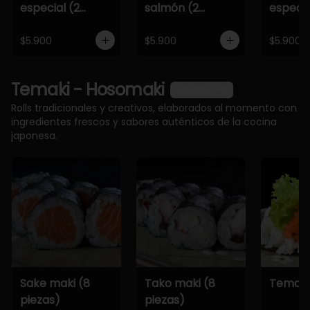
especial (2
salmón (2
especia
piezas)
piezas)
piezas)
$5.900
$5.900
$5.900
Temaki - Hosomaki
Ver más
Rolls tradicionales y creativos, elaborados al momento con
ingredientes frescos y sabores auténticos de la cocina
japonesa.
Sake maki (8
Tako maki (8
Temaki
piezas)
piezas)