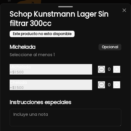
Schop Kunstmann Lager Sin
filtrar 300cc
Conócenos
Este producto no esta disponible
Despacho
Michelada
Opcional
Términos y condiciones
Seleccione al menos 1
Política de privacidad
Michelada
Redes sociales
0
+
$1.500
Chelada
Instagram
0
+
$1.500
Facebook
Instrucciones especiales
Mi cuenta
Pedir
Iniciar sesión