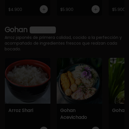
$4.900
$5.900
$5.900
Gohan
Ver más
Arroz japonés de primera calidad, cocido a la perfección y
acompañado de ingredientes frescos que realzan cada
bocado.
Arroz Shari
Gohan
Gohan 
Acevichado