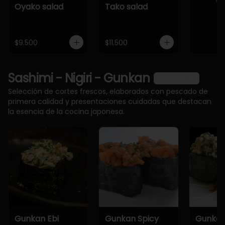
Oyako salad
Tako salad
$9.500
$11.500
Sashimi - Nigiri - Gunkan
Ver más
Selección de cortes frescos, elaborados con pescado de
primera calidad y presentaciones cuidadas que destacan
la esencia de la cocina japonesa.
Gunkan Ebi
Gunkan Spicy
Gunkan