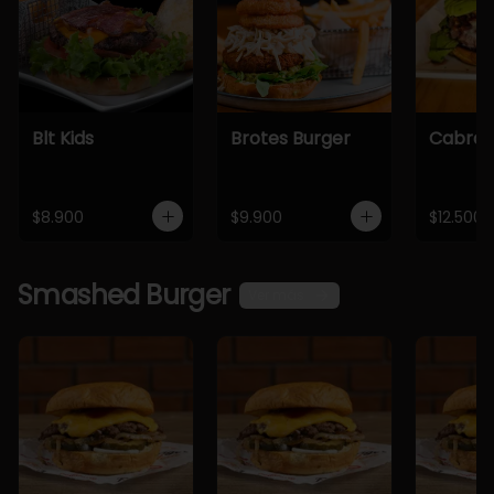
Blt Kids
Brotes Burger
Cabra 
$8.900
$9.900
$12.500
Smashed Burger
Ver más