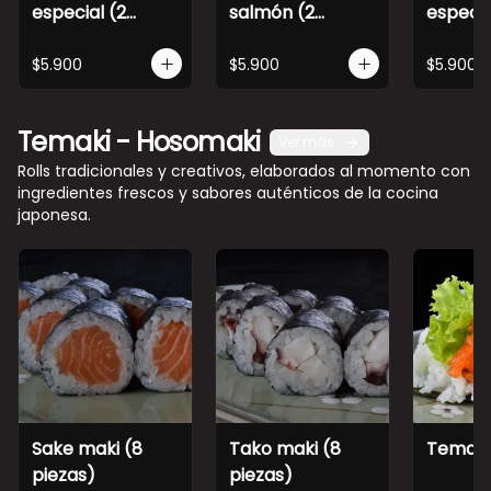
especial (2
salmón (2
especia
piezas)
piezas)
piezas)
$5.900
$5.900
$5.900
Temaki - Hosomaki
Ver más
Rolls tradicionales y creativos, elaborados al momento con
ingredientes frescos y sabores auténticos de la cocina
japonesa.
Sake maki (8
Tako maki (8
Temaki
piezas)
piezas)