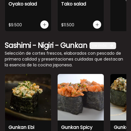
Oyako salad
Tako salad
$9.500
$11.500
Sashimi - Nigiri - Gunkan
Ver más
Selección de cortes frescos, elaborados con pescado de
primera calidad y presentaciones cuidadas que destacan
la esencia de la cocina japonesa.
Gunkan Ebi
Gunkan Spicy
Gunkan