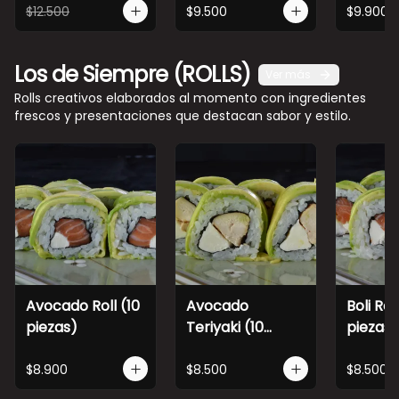
$12.500
$9.500
$9.900
Los de Siempre (ROLLS)
Ver más
Rolls creativos elaborados al momento con ingredientes
frescos y presentaciones que destacan sabor y estilo.
Avocado Roll (10
Avocado
Boli Roll
piezas)
Teriyaki (10
piezas)
piezas)
$8.900
$8.500
$8.500