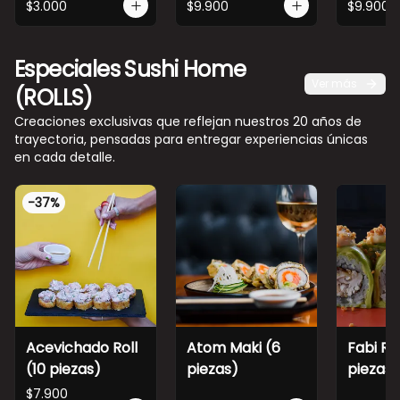
$3.000
$9.900
$9.900
Especiales Sushi Home
Ver más
(ROLLS)
Creaciones exclusivas que reflejan nuestros 20 años de
trayectoria, pensadas para entregar experiencias únicas
en cada detalle.
-
37
%
Acevichado Roll
Atom Maki (6
Fabi Rol
(10 piezas)
piezas)
piezas)
$7.900