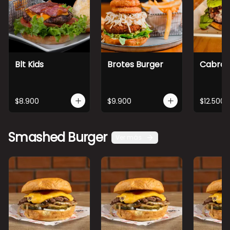
Blt Kids
Brotes Burger
Cabra 
$8.900
$9.900
$12.500
Smashed Burger
Ver más