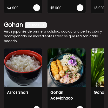
$4.900
$5.900
$5.900
Gohan
Ver más
Arroz japonés de primera calidad, cocido a la perfección y
acompañado de ingredientes frescos que realzan cada
bocado.
Arroz Shari
Gohan
Gohan 
Acevichado