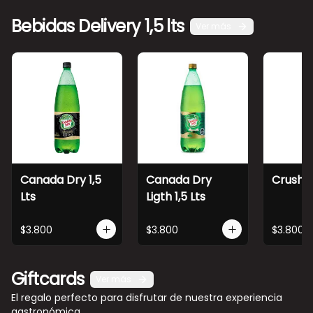
Bebidas Delivery 1,5 lts
Ver más
Canada Dry 1,5
Canada Dry
Crush 1,
Lts
Ligth 1,5 Lts
$3.800
$3.800
$3.800
Giftcards
Ver más
El regalo perfecto para disfrutar de nuestra experiencia
gastronómica.