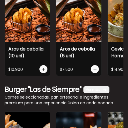
Aros de cebolla
Aros de cebolla
Cevich
(10 uni)
(6 uni)
Home
$10.900
$7.500
$14.900
Burger "Las de Siempre"
Ver más
Carnes seleccionadas, pan artesanal e ingredientes
premium para una experiencia única en cada bocado.