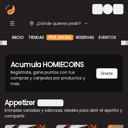
Login
¿Dónde quieres pedir?
INICIO
TIENDAS
RESERVAS
EVENTOS
PIDE AHORA
Acumula
HOMIECOINS
Regístrate, gana puntos con tus
Únete
compras y canjealos por productos y
más
Appetizer
Ver más
Entradas variadas y sabrosas, ideales para abrir el apetito y
compartir.