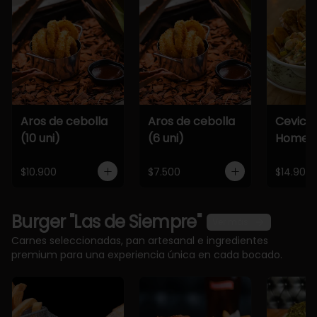
Aros de cebolla
Aros de cebolla
Cevich
(10 uni)
(6 uni)
Home
$10.900
$7.500
$14.900
Burger "Las de Siempre"
Ver más
Carnes seleccionadas, pan artesanal e ingredientes
premium para una experiencia única en cada bocado.