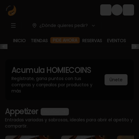
Login
¿Dónde quieres pedir?
PIDE AHORA
INICIO
TIENDAS
RESERVAS
EVENTOS
Acumula
HOMIECOINS
Regístrate, gana puntos con tus
Únete
compras y canjealos por productos y
más
Appetizer
Ver más
Entradas variadas y sabrosas, ideales para abrir el apetito y
compartir.