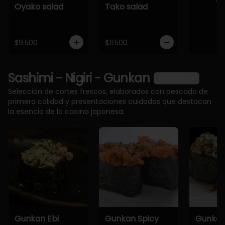
Oyako salad
Tako salad
$9.500
$11.500
Sashimi - Nigiri - Gunkan
Ver más
Selección de cortes frescos, elaborados con pescado de
primera calidad y presentaciones cuidadas que destacan
la esencia de la cocina japonesa.
Gunkan Ebi
Gunkan Spicy
Gunkan