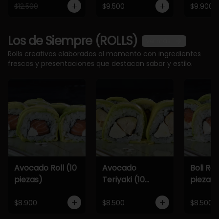
$12.500
$9.500
$9.900
Los de Siempre (ROLLS)
Ver más
Rolls creativos elaborados al momento con ingredientes
frescos y presentaciones que destacan sabor y estilo.
Avocado Roll (10
Avocado
Boli Roll
piezas)
Teriyaki (10
piezas)
piezas)
$8.900
$8.500
$8.500