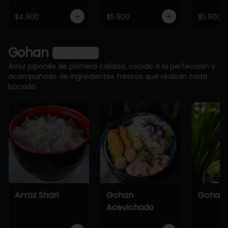
$4.900
$5.900
$5.900
Gohan
Ver más
Arroz japonés de primera calidad, cocido a la perfección y
acompañado de ingredientes frescos que realzan cada
bocado.
Arroz Shari
Gohan
Gohan 
Acevichado