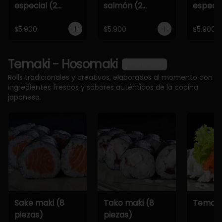
especial (2
salmón (2
especia
piezas)
piezas)
piezas)
$5.900
$5.900
$5.900
Temaki - Hosomaki
Ver más
Rolls tradicionales y creativos, elaborados al momento con
ingredientes frescos y sabores auténticos de la cocina
japonesa.
Sake maki (8
Tako maki (8
Temaki
piezas)
piezas)