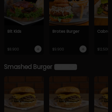
Blt Kids
Brotes Burger
Cabra 
$8.900
$9.900
$12.500
Smashed Burger
Ver más