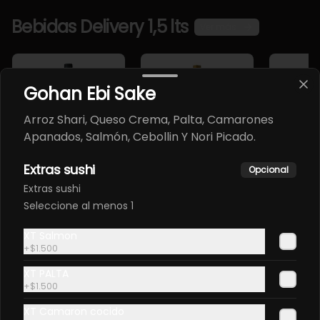
Bebidas Delivery 1,5 lts
Ver más
Gohan Ebi Sake
Arroz Shari, Queso Crema, Palta, Camarones
Apanados, Salmón, Cebollin Y Nori Picado.
Extras sushi
Opcional
Canada Dry 1,5
Canada Dry
Crush 1,
Extras sushi
Lts
Ligth 1,5 Lts
Seleccione al menos 1
$3.800
$3.800
$3.800
XT Salmon
+
$1.500
XT PALTA
Giftcards
Ver más
+
$1.500
El regalo perfecto para disfrutar de nuestra experiencia
XT Camaron cocido
gastronómica.