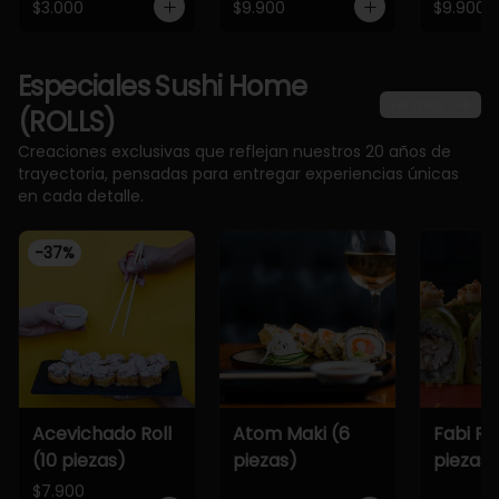
$3.000
$9.900
$9.900
Especiales Sushi Home
Ver más
(ROLLS)
Creaciones exclusivas que reflejan nuestros 20 años de
trayectoria, pensadas para entregar experiencias únicas
en cada detalle.
-
37
%
Acevichado Roll
Atom Maki (6
Fabi Rol
(10 piezas)
piezas)
piezas)
$7.900