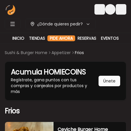
Login
¿Dónde quieres pedir?
PIDE AHORA
INICIO
TIENDAS
RESERVAS
EVENTOS
Sushi & Burger Home
Appetizer
Frios
Acumula
HOMIECOINS
Regístrate, gana puntos con tus
Únete
compras y canjealos por productos y
más
Frios
Ceviche Burger Home