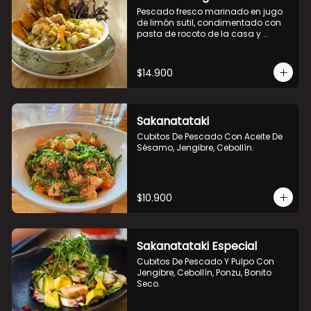
Pescado fresco marinado en jugo 
de limón sutil, condimentado con 
pasta de rocoto de la casa y 
acompañado por cebolla morada, 
cilantro, camarón ecuatoriano y 
palta, papa camote, choclo 
$14.900
peruano y mix de hojas.
Sakanatataki
Cubitos De Pescado Con Aceite De 
Sésamo, Jengibre, Cebollín.
$10.900
Sakanatataki Especial
Cubitos De Pescado Y Pulpo Con 
Jengibre, Cebollín, Ponzu, Bonito 
Seco.