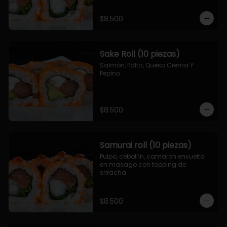
$8.500
Sake Roll (10 piezas)
Salmón, Palta, Queso Crema Y 
Pepino.
$8.500
Samurai roll (10 piezas)
Pulpo, cebollín, camaron envuelto 
en masago con topping de 
sriracha
$8.500