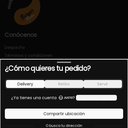
Conócenos
Despacho
Términos y condiciones
Política de privacidad
¿Cómo quieres tu pedido?
Redes sociales
Delivery
Retiro
Servir
Instagram
Facebook
¿Ya tienes una cuenta
?
Inicia sesión con ella
Mi cuenta
Compartir ubicación
Pedir
O busca tu dirección