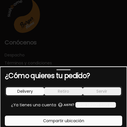
Conócenos
Despacho
Términos y condiciones
Política de privacidad
¿Cómo quieres tu pedido?
Redes sociales
Delivery
Retiro
Servir
Instagram
Facebook
¿Ya tienes una cuenta
?
Inicia sesión con ella
Mi cuenta
Compartir ubicación