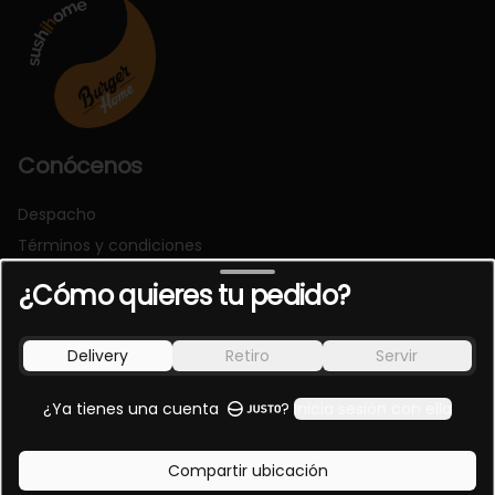
Conócenos
Despacho
Términos y condiciones
Política de privacidad
¿Cómo quieres tu pedido?
Redes sociales
Delivery
Retiro
Servir
Instagram
Facebook
¿Ya tienes una cuenta
?
Inicia sesión con ella
Mi cuenta
Compartir ubicación