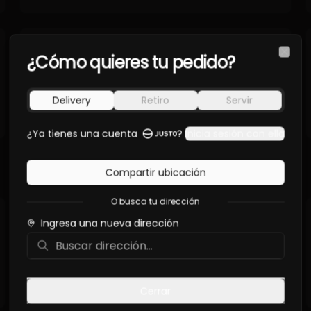
¿Cómo quieres tu pedido?
Clos
Delivery
Retiro
Servir
¿Ya tienes una cuenta
?
Inicia sesión con ella
Compartir ubicación
O busca tu dirección
Ingresa una nueva dirección
Cerrar