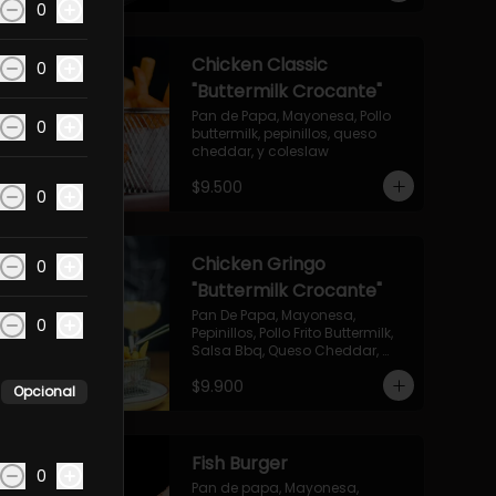
0
Chicken Classic
0
"Buttermilk Crocante"
Pan de Papa, Mayonesa, Pollo 
0
buttermilk, pepinillos, queso 
cheddar, y coleslaw
$9.500
0
Chicken Gringo
0
"Buttermilk Crocante"
Pan De Papa, Mayonesa, 
0
Pepinillos, Pollo Frito Buttermilk, 
Salsa Bbq, Queso Cheddar, 
Bacon Y Aro De Cebolla
$9.900
Opcional
Fish Burger
0
Pan de papa, Mayonesa, 