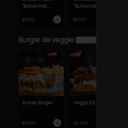
"Buttermilk
"Buttermilk
"
Crocante"
Crocante"
C
$9.500
$9.500
$
Burger de veggie
Ver más
Brotes Burger
Veggy 2.0
$9.900
$10.900