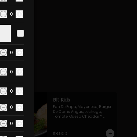
0
0
0
0
Blt Kids
Pan De Papa, Mayonesa, Burger 
0
De Carne Angus, Lechuga, 
Tomate, Queso Cheddar Y 
Bacon.
0
$8.900