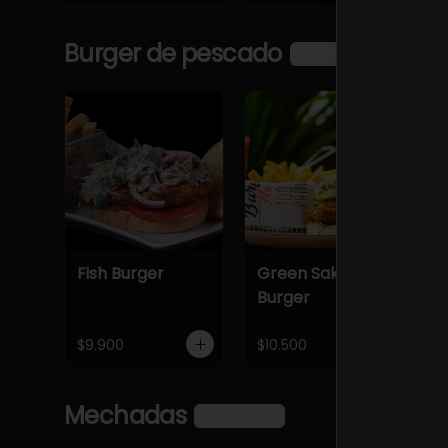
Burger de pescado
Ver más
Fish Burger
Green Sake
M
Burger
$9.900
$10.500
$
Mechadas
Ver más