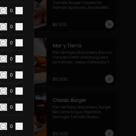
Tomate, Burger Casera De 
Salmón Apanado, Ensaladilla 
0
De Cebolla Morada Y Cilantro 
Con Salsa Mayo Ponzu Panka.
$9.900
0
0
Mar y Tierra
Pan De Papa, Mayonesa, Rúcula, 
Tomate Confit ,Hamburguesa 
0
De Salmón , Setas Salteadas Y 
Queso Cabra Apanado
0
$10.500
0
Classic Burger
0
Pan de Papa, Mayonesa, Burger 
De Carne Angus, Pepinillos, 
Lechuga, Tomate, Queso 
Cheddar, Salsa Bbq Y Cebolla 
0
Morada.
$10.900