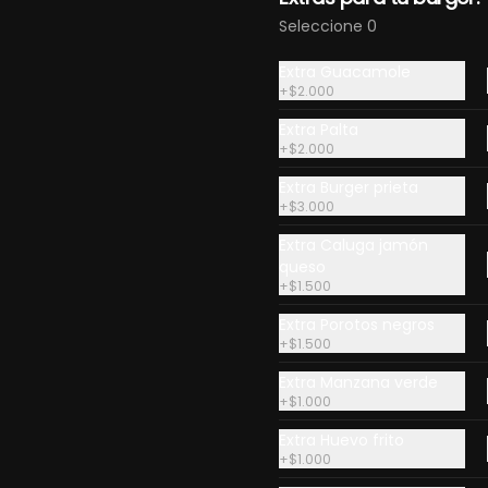
Seleccione 0
Extra Guacamole
+
$2.000
Extra Palta
+
$2.000
Extra Burger prieta
+
$3.000
Extra Caluga jamón
queso
Ver más
+
$1.500
ar y Tierra
Extra Porotos negros
+
$1.500
10.500
Extra Manzana verde
+
$1.000
Extra Huevo frito
+
$1.000