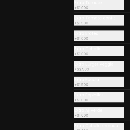
Extra Tomate
+
$1.000
Extra Tomate confit
+
$1.500
Extra Brotes
+
$1.000
Extra Cebollin
+
$1.000
Extra Burger Veggie
+
$2.500
Extra Rúcula
+
$1.500
Extra Pepinillos
+
$1.000
Extra Aji verde
+
$1.000
Extra Cebolla morada