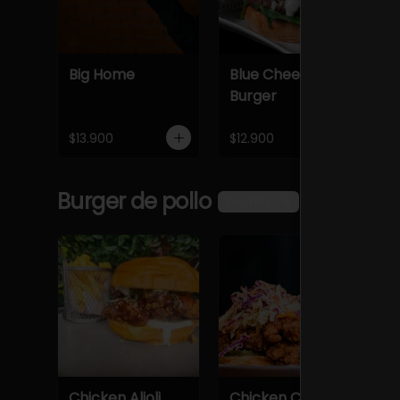
Big Home
Blue Cheese
C
Burger
$13.900
$12.900
$
Burger de pollo
Ver más
Chicken Alioli
Chicken Classic
C