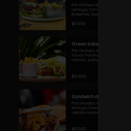
Pan De Papa, Mayonesa, 
Lechuga, Tomate, Pollo Frito 
Buttermilk, Queso Cheddar, 
Guacamole Y Salsa Mayo 
$9.900
Ciboulette
Green Sake Burger
Pan de papa, mayonesa, 
rúcula, hamburguesa de 
salmón , palta, ensaladilla de 
cilantro cebolla morada, salsa 
alioli y ají verde.
$10.500
Sandwich de Mechada
Pan de papa, mayonesa, 
lechuga, Carne mechada, 
cebolla asada, queso cheddar, 
salsa de ajo y huevo frito
$10.500