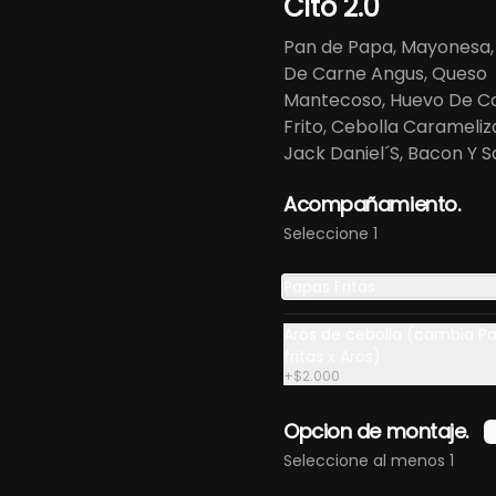
Cito 2.0
Pan de Papa, Mayonesa,
De Carne Angus, Queso
abra Burger
Chamba Burger
Charrua Bur
Mantecoso, Huevo De 
Frito, Cebolla Carameli
Jack Daniel´S, Bacon Y S
12.500
$13.900
$13.900
Acompañamiento.
Seleccione 1
Papas Fritas
Aros de cebolla (cambia P
fritas x Aros)
+
$2.000
Opcion de montaje.
Seleccione al menos 1
hicken Gringo
Chicken
Pilita Chicke