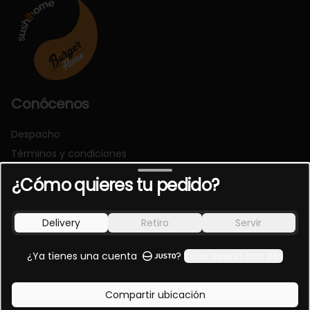
Conócenos
Despacho
Términos y condiciones
Política de privacidad
¿Cómo quieres tu pedido?
Redes sociales
Delivery
Retiro
Servir
Instagram
Facebook
¿Ya tienes una cuenta
?
Inicia sesión con ella
Mi cuenta
Compartir ubicación