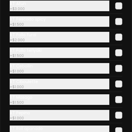
XT Atun
+
$3.000
XT Pescado spicy
+
$1.500
XT Pollo furai
+
$2.000
XT Pollo teriyaki
+
$1.500
XT Cebollin
+
$1.000
XT Ciboulette
+
$1.000
XT Masago
+
$1.500
XT Pepino
+
$1.000
XT Roll apanado