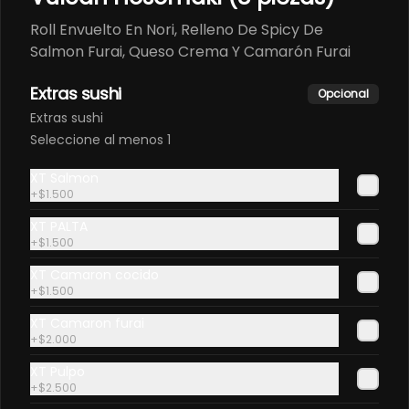
Roll Envuelto En Nori, Relleno De Spicy De
Salmon Furai, Queso Crema Y Camarón Furai
Extras sushi
Opcional
Extras sushi
Seleccione al menos 1
XT Salmon
+
$1.500
XT PALTA
+
$1.500
XT Camaron cocido
+
$1.500
XT Camaron furai
+
$2.000
XT Pulpo
+
$2.500