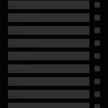
XT Atun
+
$3.000
XT Pescado spicy
+
$1.500
XT Pollo furai
+
$2.000
XT Pollo teriyaki
+
$1.500
XT Cebollin
+
$1.000
XT Ciboulette
+
$1.000
XT Masago
+
$1.500
XT Pepino
+
$1.000
XT Roll apanado