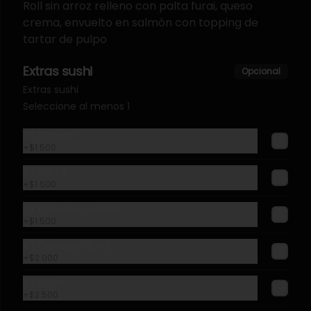
Roll sin arroz relleno con palta furai, queso
crema, envuelto en salmón con topping de
tartar de pulpo
Extras sushi
Opcional
Extras sushi
Seleccione al menos 1
XT Salmon
+
$1.500
XT PALTA
+
$1.500
XT Camaron cocido
+
$1.500
XT Camaron furai
+
$2.000
XT Pulpo
+
$2.500