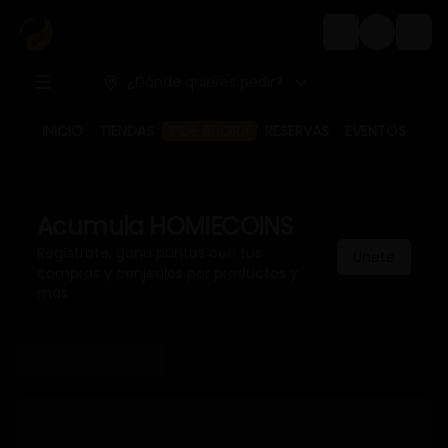
Login
¿Dónde quieres pedir?
INICIO
TIENDAS
PIDE AHORA
RESERVAS
EVENTOS
Acumula
HOMIECOINS
Regístrate, gana puntos con tus
Únete
compras y canjealos por productos y
más