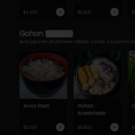
$4.900
$5.900
$
Gohan
Ver más
Arroz japonés de primera calidad, cocido a la perfec
Arroz Shari
Gohan
G
Acevichado
$3.000
$9.900
$