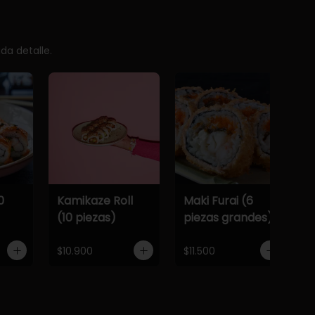
da detalle.
0
Kamikaze Roll
Maki Furai (6
(10 piezas)
piezas grandes)
$10.900
$11.500