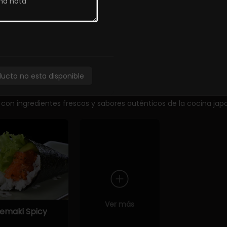
unkan Tako
Sashimi
Sashimi de 
special (2
Moriawase
iezas)
5.900
ducto no esta disponible
 con ingredientes frescos y sabores auténticos de la cocina jap
Ver más
emaki Spicy