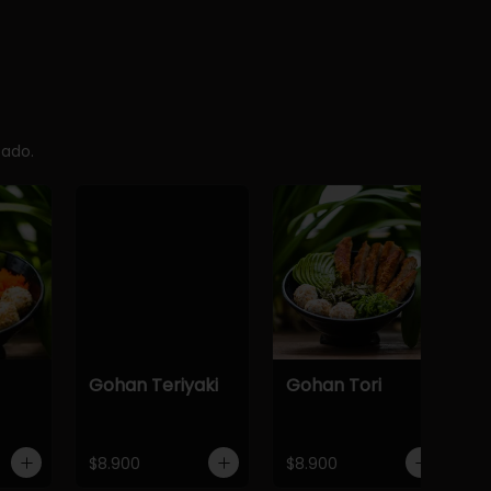
cado.
Gohan Teriyaki
Gohan Tori
$8.900
$8.900