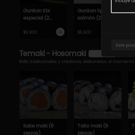
Gunkan Ebi
Gunkan Spicy
G
especial (2
salmón (2
e
piezas)
piezas)
p
$5.900
$5.900
$
Este pro
Temaki - Hosomaki
Ver más
Rolls tradicionales y creativos, elaborados al momento
Sake maki (8
Tako maki (8
T
piezas)
piezas)