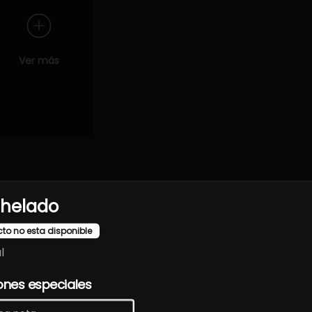
Ver más
de primera calidad y presentaciones cuidadas que destacan la e
chelado
cto no esta disponible
l
ones especiales