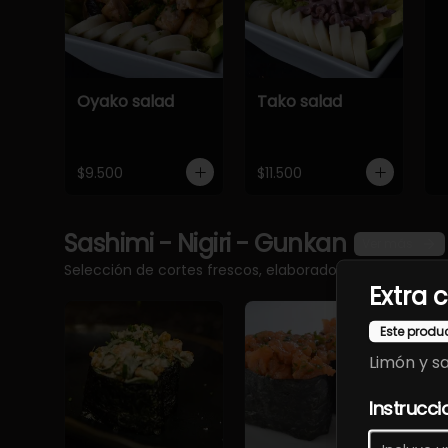
Oyako salad
Tako salad
$9.500
$11.500
Sashimi - Nigiri - Gunkan
Ver más
Selección de cortes frescos, elaborados con pescado 
Extra 
Este produ
Limón y sa
Instrucci