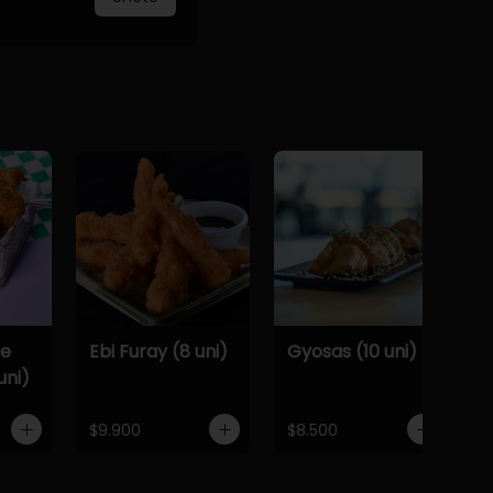
De
Ebi Furay (8 uni)
Gyosas (10 uni)
uni)
$9.900
$8.500