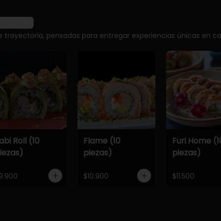
r más
e trayectoria, pensadas para entregar experiencias únicas en ca
abi Roll (10
Flame (10
Furi Home (1
iezas)
piezas)
piezas)
9.900
$10.900
$11.500