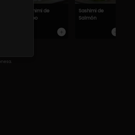
Atún
Sashimi de
Sashimi de
Pulpo
Salmón
onesa.