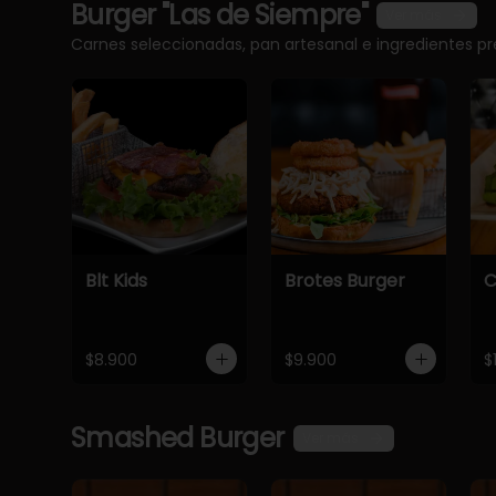
Burger "Las de Siempre"
Ver más
Carnes seleccionadas, pan artesanal e ingredientes 
Blt Kids
Brotes Burger
C
$8.900
$9.900
$
Smashed Burger
Ver más