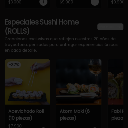
$3.000
$9.900
$9.900
Especiales Sushi Home
Ver más
(ROLLS)
Creaciones exclusivas que reflejan nuestros 20 años de
trayectoria, pensadas para entregar experiencias únicas
en cada detalle.
-
37
%
Acevichado Roll
Atom Maki (6
Fabi Rol
(10 piezas)
piezas)
piezas)
$7.900