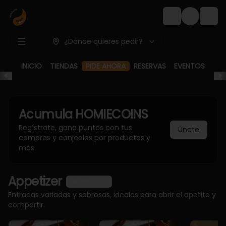
Login
¿Dónde quieres pedir?
PIDE AHORA
INICIO
TIENDAS
RESERVAS
EVENTOS
Acumula
HOMIECOINS
Regístrate, gana puntos con tus
Únete
compras y canjealos por productos y
más
Appetizer
Ver más
Entradas variadas y sabrosas, ideales para abrir el apetito y
compartir.