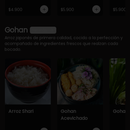
$4.900
$5.900
$5.900
Gohan
Ver más
Arroz japonés de primera calidad, cocido a la perfección y
acompañado de ingredientes frescos que realzan cada
bocado.
Arroz Shari
Gohan
Gohan 
Acevichado