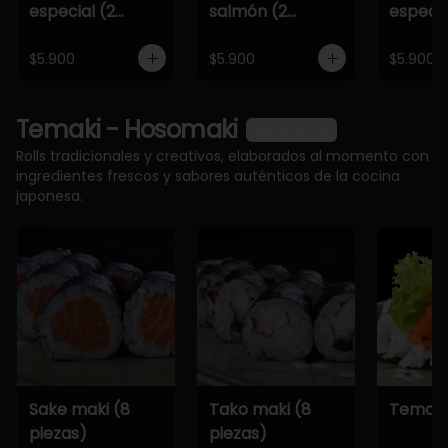
especial (2
salmón (2
especia
piezas)
piezas)
piezas)
$5.900
$5.900
$5.900
Temaki - Hosomaki
Ver más
Rolls tradicionales y creativos, elaborados al momento con
ingredientes frescos y sabores auténticos de la cocina
japonesa.
Sake maki (8
Tako maki (8
Temaki
piezas)
piezas)