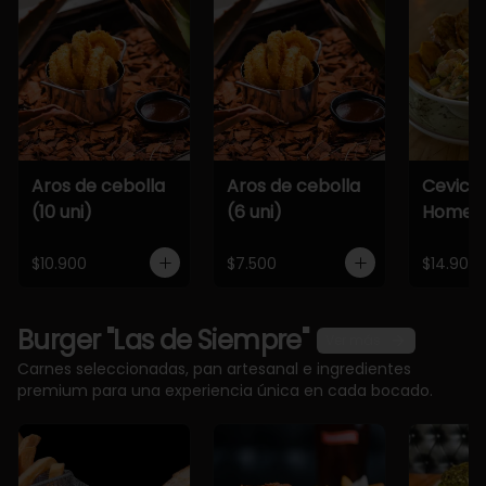
Aros de cebolla
Aros de cebolla
Cevich
(10 uni)
(6 uni)
Home
$10.900
$7.500
$14.900
Burger "Las de Siempre"
Ver más
Carnes seleccionadas, pan artesanal e ingredientes
premium para una experiencia única en cada bocado.