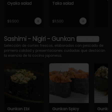
Oyako salad
Tako salad
$9.500
$11.500
Sashimi - Nigiri - Gunkan
Ver más
Selección de cortes frescos, elaborados con pescado de
primera calidad y presentaciones cuidadas que destacan
la esencia de la cocina japonesa.
Gunkan Ebi
Gunkan Spicy
Gunkan