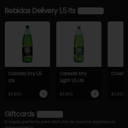
Bebidas Delivery 1,5 lts
Ver más
Canada Dry 1,5
Canada Dry
Crush 1,
Lts
Ligth 1,5 Lts
$3.800
$3.800
$3.800
Giftcards
Ver más
El regalo perfecto para disfrutar de nuestra experiencia
gastronómica.