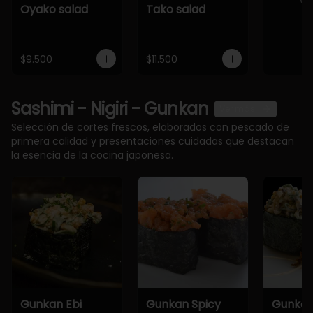
Oyako salad
Tako salad
$9.500
$11.500
Sashimi - Nigiri - Gunkan
Ver más
Selección de cortes frescos, elaborados con pescado de
primera calidad y presentaciones cuidadas que destacan
la esencia de la cocina japonesa.
Gunkan Ebi
Gunkan Spicy
Gunkan