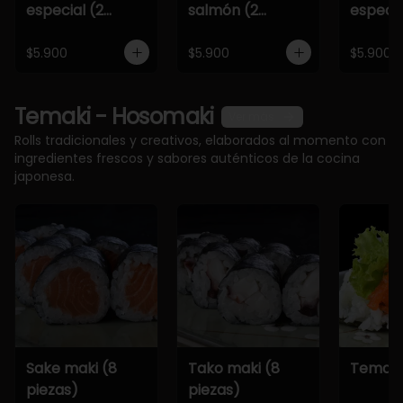
especial (2
salmón (2
especia
piezas)
piezas)
piezas)
$5.900
$5.900
$5.900
Temaki - Hosomaki
Ver más
Rolls tradicionales y creativos, elaborados al momento con
ingredientes frescos y sabores auténticos de la cocina
japonesa.
Sake maki (8
Tako maki (8
Temaki
piezas)
piezas)