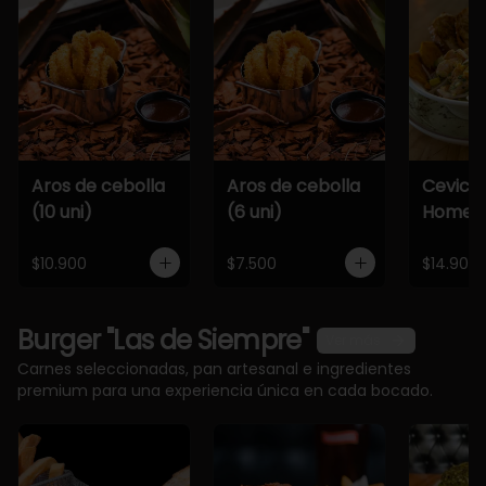
Aros de cebolla
Aros de cebolla
Cevich
(10 uni)
(6 uni)
Home
$10.900
$7.500
$14.900
Burger "Las de Siempre"
Ver más
Carnes seleccionadas, pan artesanal e ingredientes
premium para una experiencia única en cada bocado.