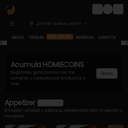
Login
¿Dónde quieres pedir?
PIDE AHORA
INICIO
TIENDAS
RESERVAS
EVENTOS
Acumula
HOMIECOINS
Regístrate, gana puntos con tus
Únete
compras y canjealos por productos y
más
Appetizer
Ver más
Entradas variadas y sabrosas, ideales para abrir el apetito y
compartir.