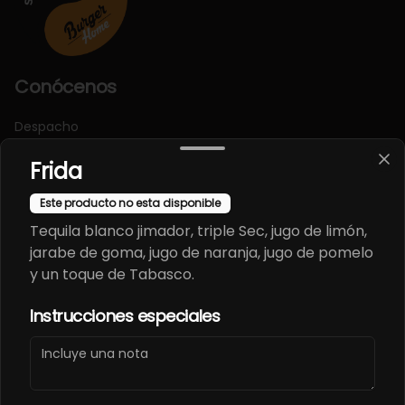
Conócenos
Despacho
Términos y condiciones
Frida
Política de privacidad
Este producto no esta disponible
Redes sociales
Tequila blanco jimador, triple Sec, jugo de limón,
jarabe de goma, jugo de naranja, jugo de pomelo
Instagram
y un toque de Tabasco.
Facebook
Instrucciones especiales
Mi cuenta
Pedir
Iniciar sesión