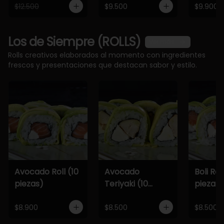
$12.500
$9.500
$9.900
Los de Siempre (ROLLS)
Ver más
Rolls creativos elaborados al momento con ingredientes
frescos y presentaciones que destacan sabor y estilo.
Avocado Roll (10
Avocado
Boli Roll
piezas)
Teriyaki (10
piezas)
piezas)
$8.900
$8.500
$8.500