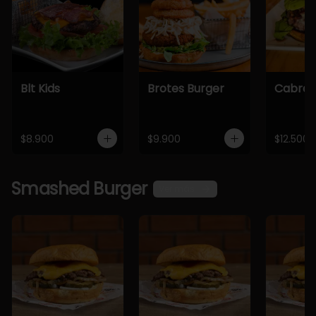
Blt Kids
Brotes Burger
Cabra 
$8.900
$9.900
$12.500
Smashed Burger
Ver más