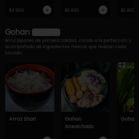
$4.900
$5.900
$5.900
Gohan
Ver más
Arroz japonés de primera calidad, cocido a la perfección y
acompañado de ingredientes frescos que realzan cada
bocado.
Arroz Shari
Gohan
Gohan 
Acevichado