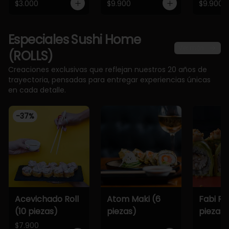
$3.000
$9.900
$9.900
Especiales Sushi Home
Ver más
(ROLLS)
Creaciones exclusivas que reflejan nuestros 20 años de
trayectoria, pensadas para entregar experiencias únicas
en cada detalle.
-
37
%
Acevichado Roll
Atom Maki (6
Fabi Rol
(10 piezas)
piezas)
piezas)
$7.900