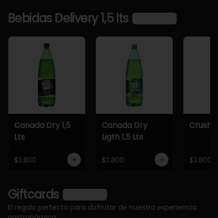
Bebidas Delivery 1,5 lts
Ver más
Canada Dry 1,5
Canada Dry
Crush 1,
Lts
Ligth 1,5 Lts
$3.800
$3.800
$3.800
Giftcards
Ver más
El regalo perfecto para disfrutar de nuestra experiencia
gastronómica.