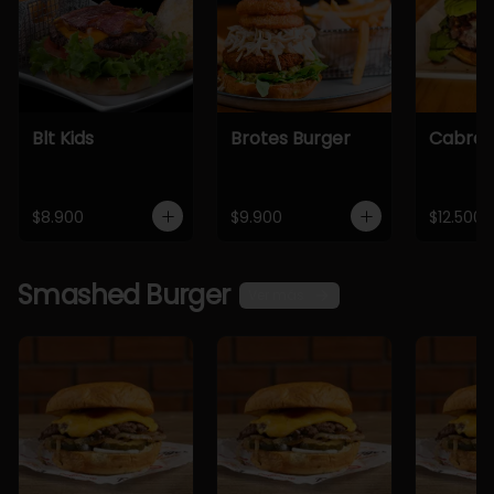
Blt Kids
Brotes Burger
Cabra 
$8.900
$9.900
$12.500
Smashed Burger
Ver más