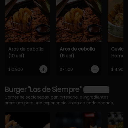
Aros de cebolla
Aros de cebolla
Cevich
(10 uni)
(6 uni)
Home
$10.900
$7.500
$14.900
Burger "Las de Siempre"
Ver más
Carnes seleccionadas, pan artesanal e ingredientes
premium para una experiencia única en cada bocado.