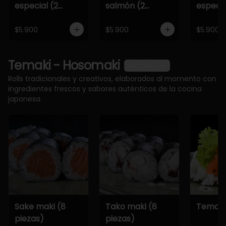
especial (2
salmón (2
especia
piezas)
piezas)
piezas)
$5.900
$5.900
$5.900
Temaki - Hosomaki
Ver más
Rolls tradicionales y creativos, elaborados al momento con
ingredientes frescos y sabores auténticos de la cocina
japonesa.
Sake maki (8
Tako maki (8
Temaki
piezas)
piezas)