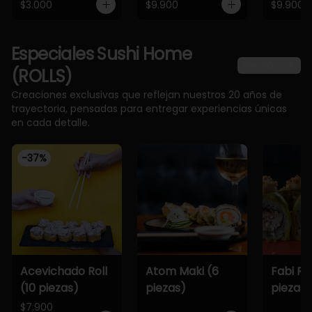
$3.000
$9.900
$9.900
Especiales Sushi Home
Ver más
(ROLLS)
Creaciones exclusivas que reflejan nuestros 20 años de
trayectoria, pensadas para entregar experiencias únicas
en cada detalle.
-
37
%
Acevichado Roll
Atom Maki (6
Fabi Rol
(10 piezas)
piezas)
piezas)
$7.900