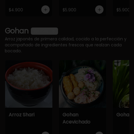
$4.900
$5.900
$5.900
Gohan
Ver más
Arroz japonés de primera calidad, cocido a la perfección y
acompañado de ingredientes frescos que realzan cada
bocado.
Arroz Shari
Gohan
Gohan 
Acevichado