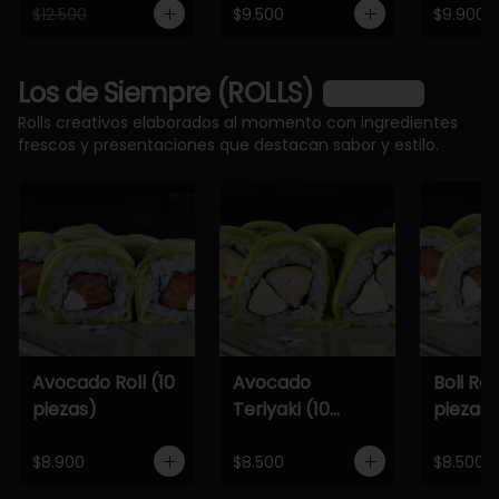
$12.500
$9.500
$9.900
Los de Siempre (ROLLS)
Ver más
Rolls creativos elaborados al momento con ingredientes
frescos y presentaciones que destacan sabor y estilo.
Avocado Roll (10
Avocado
Boli Roll
piezas)
Teriyaki (10
piezas)
piezas)
$8.900
$8.500
$8.500