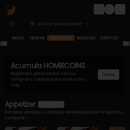
Login
¿Dónde quieres pedir?
INICIO
TIENDAS
RESERVAS
EVENTOS
PIDE AHORA
Acumula
HOMIECOINS
Regístrate, gana puntos con tus
Únete
compras y canjealos por productos y
más
Appetizer
Ver más
Entradas variadas y sabrosas, ideales para abrir el apetito y
compartir.