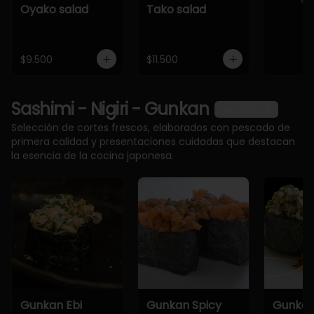
Oyako salad
Tako salad
$9.500
$11.500
Sashimi - Nigiri - Gunkan
Ver más
Selección de cortes frescos, elaborados con pescado de
primera calidad y presentaciones cuidadas que destacan
la esencia de la cocina japonesa.
Gunkan Ebi
Gunkan Spicy
Gunkan