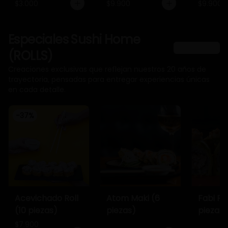
$3.000
$9.900
$9.900
Especiales Sushi Home
Ver más
(ROLLS)
Creaciones exclusivas que reflejan nuestros 20 años de
trayectoria, pensadas para entregar experiencias únicas
en cada detalle.
-
37
%
Acevichado Roll
Atom Maki (6
Fabi Rol
(10 piezas)
piezas)
piezas)
$7.900