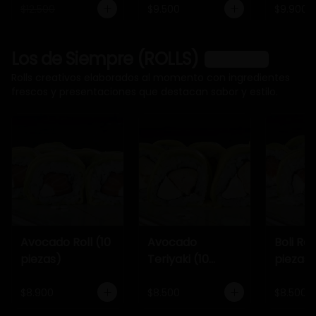
$12.500
$9.500
$9.900
Los de Siempre (ROLLS)
Ver más
Rolls creativos elaborados al momento con ingredientes
frescos y presentaciones que destacan sabor y estilo.
Avocado Roll (10
Avocado
Boli Roll
piezas)
Teriyaki (10
piezas)
piezas)
$8.900
$8.500
$8.500