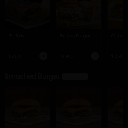
Blt Kids
Brotes Burger
Cabra 
$8.900
$9.900
$12.500
Smashed Burger
Ver más