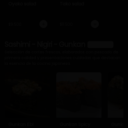
Oyako salad
Tako salad
$9.500
$11.500
Sashimi - Nigiri - Gunkan
Ver más
Selección de cortes frescos, elaborados con pescado de
primera calidad y presentaciones cuidadas que destacan
la esencia de la cocina japonesa.
Gunkan Ebi
Gunkan Spicy
Gunkan