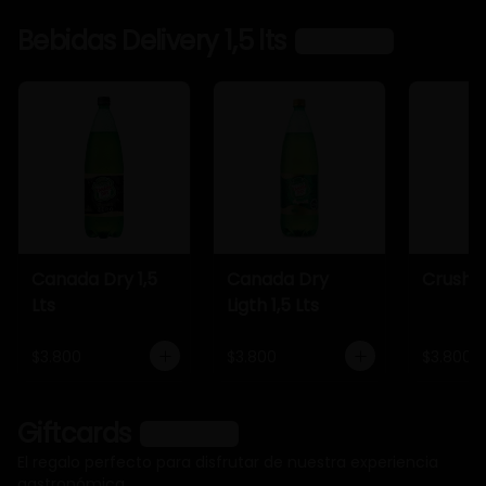
Bebidas Delivery 1,5 lts
Ver más
Canada Dry 1,5
Canada Dry
Crush 1,
Lts
Ligth 1,5 Lts
$3.800
$3.800
$3.800
Giftcards
Ver más
El regalo perfecto para disfrutar de nuestra experiencia
gastronómica.