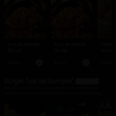
Aros de cebolla
Aros de cebolla
Cevich
(10 uni)
(6 uni)
Home
$10.900
$7.500
$14.900
Burger "Las de Siempre"
Ver más
Carnes seleccionadas, pan artesanal e ingredientes
premium para una experiencia única en cada bocado.