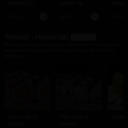
especial (2
salmón (2
especia
piezas)
piezas)
piezas)
$5.900
$5.900
$5.900
Temaki - Hosomaki
Ver más
Rolls tradicionales y creativos, elaborados al momento con
ingredientes frescos y sabores auténticos de la cocina
japonesa.
Sake maki (8
Tako maki (8
Temaki
piezas)
piezas)