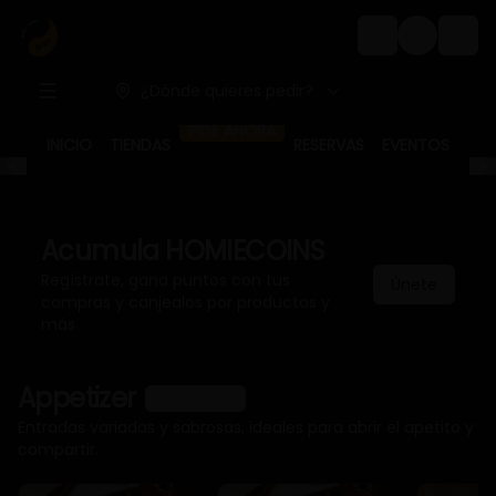
Login
¿Dónde quieres pedir?
PIDE AHORA
INICIO
TIENDAS
RESERVAS
EVENTOS
Acumula
HOMIECOINS
Regístrate, gana puntos con tus
Únete
compras y canjealos por productos y
más
Appetizer
Ver más
Entradas variadas y sabrosas, ideales para abrir el apetito y
compartir.