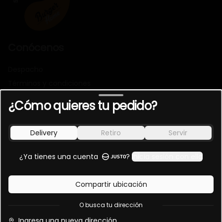
Conócenos
Despacho
Términos y condiciones
Política de privacidad
¿Cómo quieres tu pedido?
Super Sour
Redes sociales
Este producto no esta disponible
Delivery
Retiro
Servir
Pisco peruano Barsol, Cointreau, mix de jugo de
Instagram
limón sútil y pica, syrup de jengibre.
Facebook
¿Ya tienes una cuenta
?
Inicia sesión con ella
Instrucciones especiales
Mi cuenta
Compartir ubicación
Pedir
O busca tu dirección
Iniciar sesión
Ingresa una nueva dirección