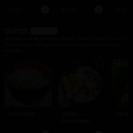
$4.900
$5.900
$5.900
Gohan
Ver más
Arroz japonés de primera calidad, cocido a la perfección y
acompañado de ingredientes frescos que realzan cada
bocado.
Arroz Shari
Gohan
Gohan 
Acevichado