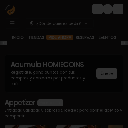
Login
¿Dónde quieres pedir?
PIDE AHORA
INICIO
TIENDAS
RESERVAS
EVENTOS
Acumula
HOMIECOINS
Regístrate, gana puntos con tus
Únete
compras y canjealos por productos y
más
Appetizer
Ver más
Entradas variadas y sabrosas, ideales para abrir el apetito y
compartir.