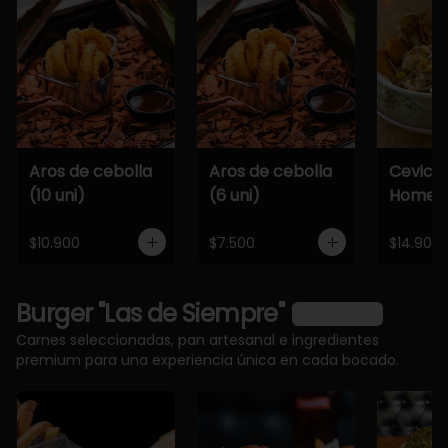
Aros de cebolla
Aros de cebolla
Cevich
(10 uni)
(6 uni)
Home
$10.900
$7.500
$14.900
Burger "Las de Siempre"
Ver más
Carnes seleccionadas, pan artesanal e ingredientes
premium para una experiencia única en cada bocado.