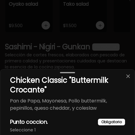
Oyako salad
Tako salad
$9.500
$11.500
Sashimi - Nigiri - Gunkan
Ver más
Selección de cortes frescos, elaborados con pescado de
primera calidad y presentaciones cuidadas que destacan
la esencia de la cocina japonesa.
Chicken Classic "Buttermilk
Crocante"
Pan de Papa, Mayonesa, Pollo buttermilk,
pepinillos, queso cheddar, y coleslaw
Punto coccion.
Obligatorio
Seleccione 1
Gunkan Ebi
Gunkan Spicy
Gunkan