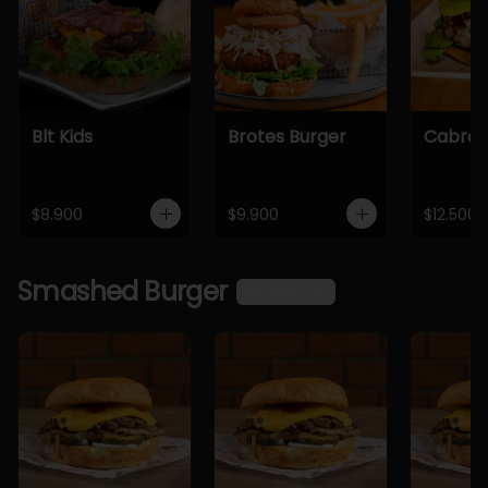
Blt Kids
Brotes Burger
Cabra 
$8.900
$9.900
$12.500
Smashed Burger
Ver más