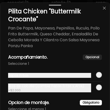
especial (2
salmón (2
especia
piezas)
piezas)
piezas)
Pilita Chicken "Buttermilk
$5.900
$5.900
$5.900
Crocante"
Pan De Papa, Mayonesa, Pepinillos, Rucula, Pollo
Temaki - Hosomaki
Ver más
Frito Buttermilk, Queso Cheddar, Ensaladilla De
Rolls tradicionales y creativos, elaborados al momento con
Cebolla Morada Y Cilantro Con Salsa Mayonesa
ingredientes frescos y sabores auténticos de la cocina
Ponzu Panka
japonesa.
Acompañamiento.
Opcional
Seleccione 1
Papas Fritas
Aros de cebolla (cambia Papas fritas x Aros)
+
$2.000
Sake maki (8
Tako maki (8
Temaki
Opcion de montaje.
Obligatorio
piezas)
piezas)
Seleccione al menos 1