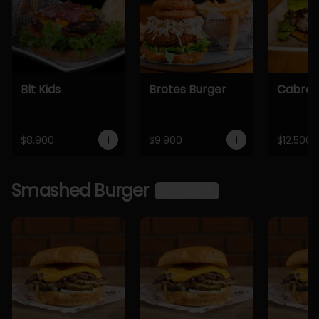
Blt Kids
Brotes Burger
Cabra 
$8.900
$9.900
$12.500
Smashed Burger
Ver más