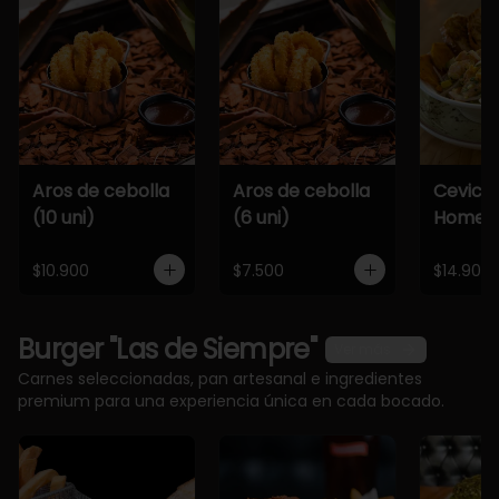
Aros de cebolla
Aros de cebolla
Cevich
(10 uni)
(6 uni)
Home
$10.900
$7.500
$14.900
Burger "Las de Siempre"
Ver más
Carnes seleccionadas, pan artesanal e ingredientes
premium para una experiencia única en cada bocado.