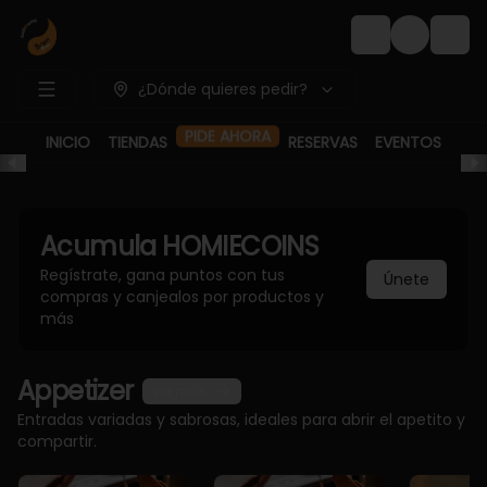
Login
¿Dónde quieres pedir?
INICIO
TIENDAS
RESERVAS
EVENTOS
PIDE AHORA
Acumula
HOMIECOINS
Regístrate, gana puntos con tus
Únete
compras y canjealos por productos y
más
Appetizer
Ver más
Entradas variadas y sabrosas, ideales para abrir el apetito y
compartir.