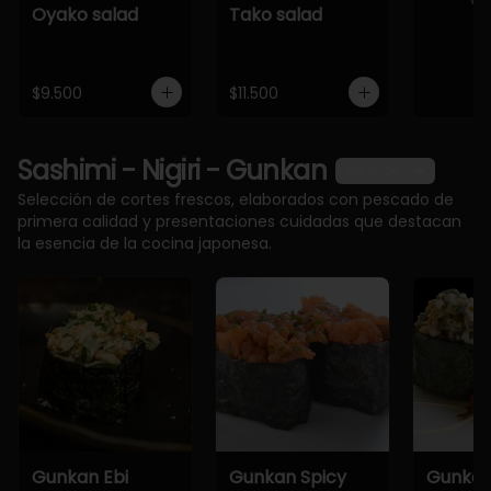
Oyako salad
Tako salad
$9.500
$11.500
Sashimi - Nigiri - Gunkan
Ver más
Selección de cortes frescos, elaborados con pescado de
primera calidad y presentaciones cuidadas que destacan
la esencia de la cocina japonesa.
Gunkan Ebi
Gunkan Spicy
Gunkan