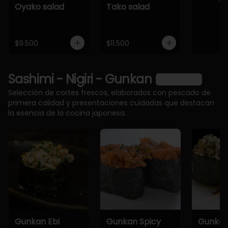
Oyako salad
Tako salad
$9.500
$11.500
Sashimi - Nigiri - Gunkan
Ver más
Selección de cortes frescos, elaborados con pescado de
primera calidad y presentaciones cuidadas que destacan
la esencia de la cocina japonesa.
Gunkan Ebi
Gunkan Spicy
Gunkan