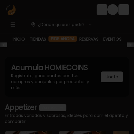
Login
¿Dónde quieres pedir?
PIDE AHORA
INICIO
TIENDAS
RESERVAS
EVENTOS
Acumula
HOMIECOINS
Regístrate, gana puntos con tus
Únete
compras y canjealos por productos y
más
Appetizer
Ver más
Entradas variadas y sabrosas, ideales para abrir el apetito y
compartir.