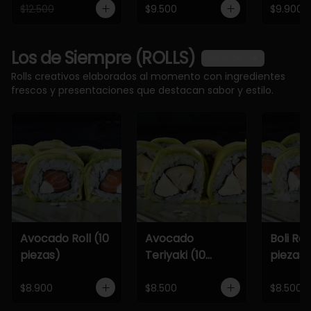
$12.500
$9.500
$9.900
Los de Siempre (ROLLS)
Ver más
Rolls creativos elaborados al momento con ingredientes
frescos y presentaciones que destacan sabor y estilo.
Avocado Roll (10
Avocado
Boli Roll
piezas)
Teriyaki (10
piezas)
piezas)
$8.900
$8.500
$8.500