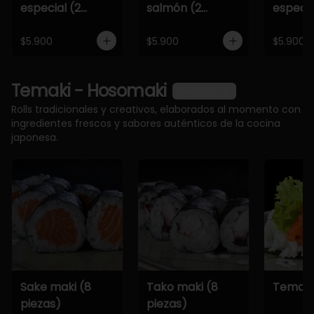
especial (2
salmón (2
especia
piezas)
piezas)
piezas)
$5.900
$5.900
$5.900
Temaki - Hosomaki
Ver más
Rolls tradicionales y creativos, elaborados al momento con
ingredientes frescos y sabores auténticos de la cocina
japonesa.
Sake maki (8
Tako maki (8
Temaki
piezas)
piezas)