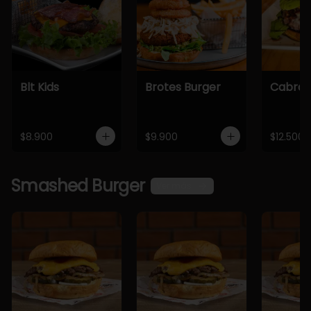
Blt Kids
Brotes Burger
Cabra 
$8.900
$9.900
$12.500
Smashed Burger
Ver más