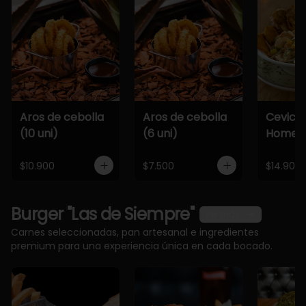
Aros de cebolla
Aros de cebolla
Cevich
(10 uni)
(6 uni)
Home
$10.900
$7.500
$14.900
Burger "Las de Siempre"
Ver más
Carnes seleccionadas, pan artesanal e ingredientes
premium para una experiencia única en cada bocado.