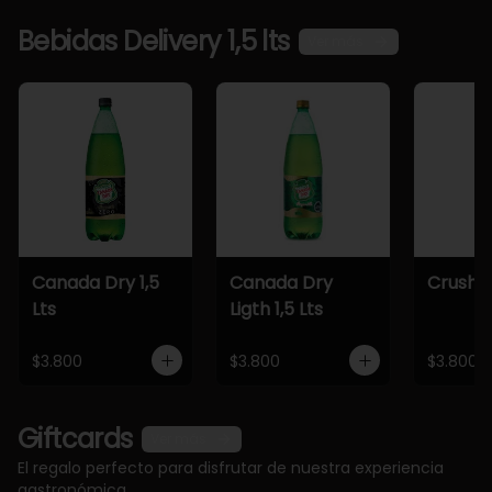
Bebidas Delivery 1,5 lts
Ver más
Canada Dry 1,5
Canada Dry
Crush 1,
Lts
Ligth 1,5 Lts
$3.800
$3.800
$3.800
Giftcards
Ver más
El regalo perfecto para disfrutar de nuestra experiencia
gastronómica.