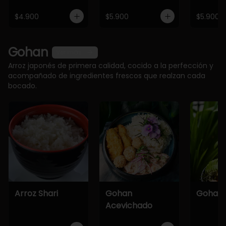
$4.900
$5.900
$5.900
Gohan
Ver más
Arroz japonés de primera calidad, cocido a la perfección y
acompañado de ingredientes frescos que realzan cada
bocado.
Arroz Shari
Gohan
Gohan 
Acevichado