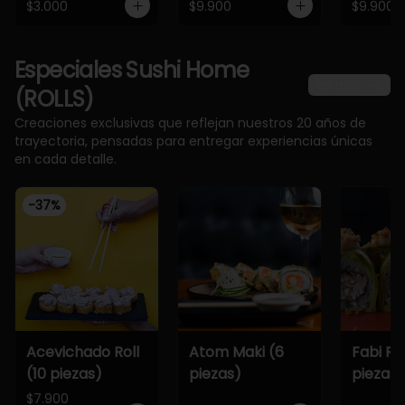
$3.000
$9.900
$9.900
Especiales Sushi Home
Ver más
(ROLLS)
Creaciones exclusivas que reflejan nuestros 20 años de
trayectoria, pensadas para entregar experiencias únicas
en cada detalle.
-
37
%
Acevichado Roll
Atom Maki (6
Fabi Rol
(10 piezas)
piezas)
piezas)
$7.900