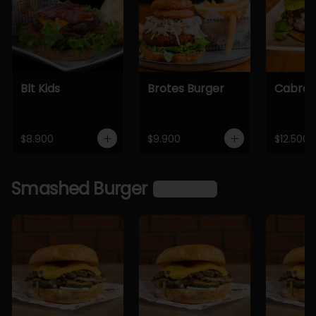
Blt Kids
Brotes Burger
Cabra 
$8.900
$9.900
$12.500
Smashed Burger
Ver más