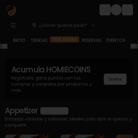
Login
¿Dónde quieres pedir?
PIDE AHORA
INICIO
TIENDAS
RESERVAS
EVENTOS
Acumula
HOMIECOINS
Regístrate, gana puntos con tus
Únete
compras y canjealos por productos y
más
Appetizer
Ver más
Entradas variadas y sabrosas, ideales para abrir el apetito y
compartir.