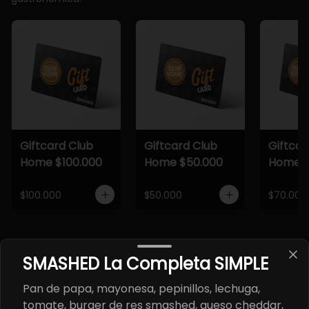
Giftcard Club
Giftcard Club
Giftcar
Home $100.000
Home $50.000
Home $
$100.000
$50.000
$70.000
SMASHED La Completa SIMPLE
Pan de papa, mayonesa, pepinillos, lechuga,
tomate, burger de res smashed, queso cheddar,