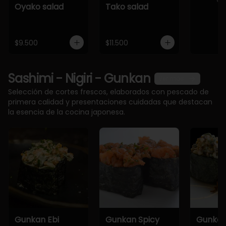
Oyako salad
Tako salad
$9.500
$11.500
Sashimi - Nigiri - Gunkan
Ver más
Selección de cortes frescos, elaborados con pescado de
primera calidad y presentaciones cuidadas que destacan
la esencia de la cocina japonesa.
Gunkan Ebi
Gunkan Spicy
Gunkan