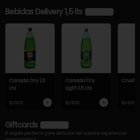
Bebidas Delivery 1,5 lts
Ver más
Canada Dry 1,5
Canada Dry
Crush 1,
Lts
Ligth 1,5 Lts
$3.800
$3.800
$3.800
Giftcards
Ver más
El regalo perfecto para disfrutar de nuestra experiencia
gastronómica.