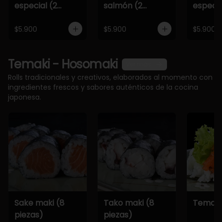
especial (2
salmón (2
especia
piezas)
piezas)
piezas)
$5.900
$5.900
$5.900
Temaki - Hosomaki
Ver más
Rolls tradicionales y creativos, elaborados al momento con
ingredientes frescos y sabores auténticos de la cocina
japonesa.
Sake maki (8
Tako maki (8
Temaki
piezas)
piezas)