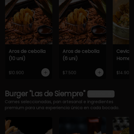
Aros de cebolla
Aros de cebolla
Cevich
(10 uni)
(6 uni)
Home
$10.900
$7.500
$14.900
Burger "Las de Siempre"
Ver más
Carnes seleccionadas, pan artesanal e ingredientes
premium para una experiencia única en cada bocado.