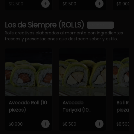
$12.500
$9.500
$9.900
Los de Siempre (ROLLS)
Ver más
Rolls creativos elaborados al momento con ingredientes
frescos y presentaciones que destacan sabor y estilo.
Avocado Roll (10
Avocado
Boli Roll
piezas)
Teriyaki (10
piezas)
piezas)
$8.900
$8.500
$8.500