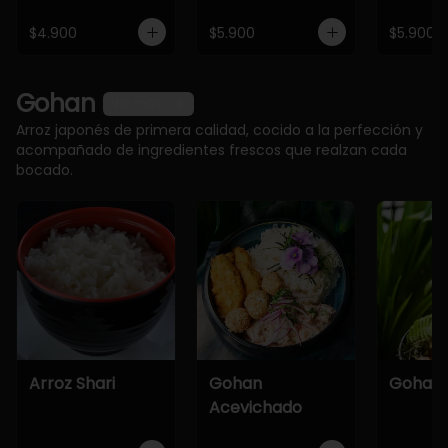
$4.900
$5.900
$5.900
Gohan
Ver más
Arroz japonés de primera calidad, cocido a la perfección y
acompañado de ingredientes frescos que realzan cada
bocado.
Arroz Shari
Gohan
Gohan 
Acevichado