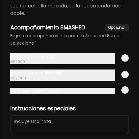
tocino, cebolla morada, te la recomendamos
doble.
Acompañamiento SMASHED
Opcional
Conócenos
Elige tu acompañamiento para tu Smashed Burger
Seleccione 1
Despacho
Términos y condiciones
Papas fritas SMASHED
Política de privacidad
+
$1.500
Aros de cebolla SMASHED
Redes sociales
+
$2.000
Instagram
Sin acompañamiento
Facebook
Instrucciones especiales
Mi cuenta
Pedir
Iniciar sesión