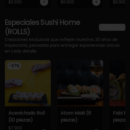
$3.000
$9.900
$9.900
Especiales Sushi Home
Ver más
(ROLLS)
Creaciones exclusivas que reflejan nuestros 20 años de
trayectoria, pensadas para entregar experiencias únicas
en cada detalle.
-
37
%
Acevichado Roll
Atom Maki (6
Fabi Rol
(10 piezas)
piezas)
piezas)
$7.900