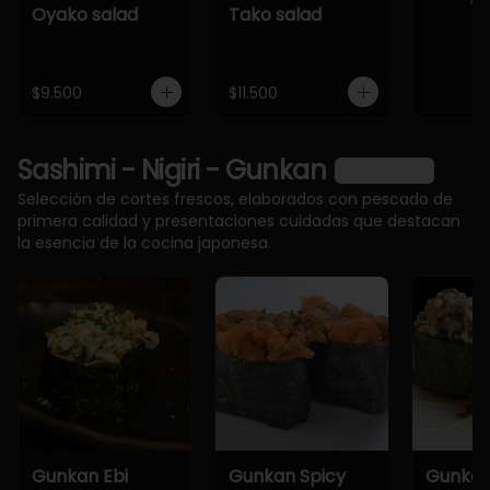
Oyako salad
Tako salad
$9.500
$11.500
Sashimi - Nigiri - Gunkan
Ver más
Selección de cortes frescos, elaborados con pescado de
primera calidad y presentaciones cuidadas que destacan
la esencia de la cocina japonesa.
Gunkan Ebi
Gunkan Spicy
Gunkan