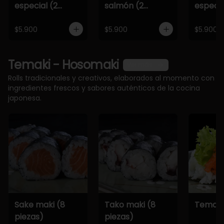
especial (2
salmón (2
especia
piezas)
piezas)
piezas)
$5.900
$5.900
$5.900
Temaki - Hosomaki
Ver más
Rolls tradicionales y creativos, elaborados al momento con
ingredientes frescos y sabores auténticos de la cocina
japonesa.
Sake maki (8
Tako maki (8
Temaki
piezas)
piezas)