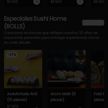
$3.000
$9.900
$9.900
Especiales Sushi Home
Ver más
(ROLLS)
Creaciones exclusivas que reflejan nuestros 20 años de
trayectoria, pensadas para entregar experiencias únicas
en cada detalle.
-
37
%
Acevichado Roll
Atom Maki (6
Fabi Rol
(10 piezas)
piezas)
piezas)
$7.900