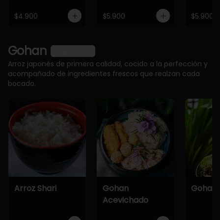
$4.900
$5.900
$5.900
Gohan
Ver más
Arroz japonés de primera calidad, cocido a la perfección y
acompañado de ingredientes frescos que realzan cada
bocado.
Arroz Shari
Gohan
Gohan 
Acevichado