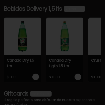
Bebidas Delivery 1,5 lts
Ver más
Canada Dry 1,5
Canada Dry
Crush 1,
Lts
Ligth 1,5 Lts
$3.800
$3.800
$3.800
Giftcards
Ver más
El regalo perfecto para disfrutar de nuestra experiencia
gastronómica.