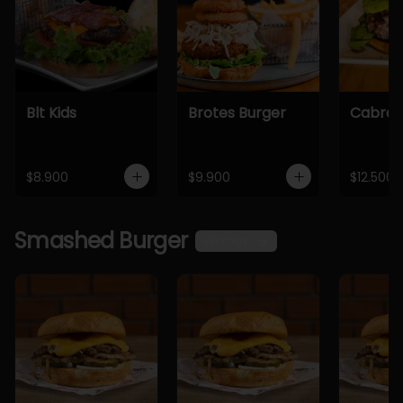
Blt Kids
Brotes Burger
Cabra 
$8.900
$9.900
$12.500
Smashed Burger
Ver más