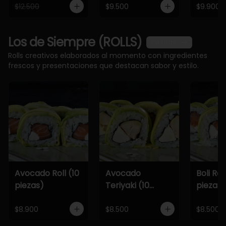
$12.500
$9.500
$9.900
Los de Siempre (ROLLS)
Ver más
Rolls creativos elaborados al momento con ingredientes
frescos y presentaciones que destacan sabor y estilo.
Avocado Roll (10
Avocado
Boli Roll
piezas)
Teriyaki (10
piezas)
piezas)
$8.900
$8.500
$8.500