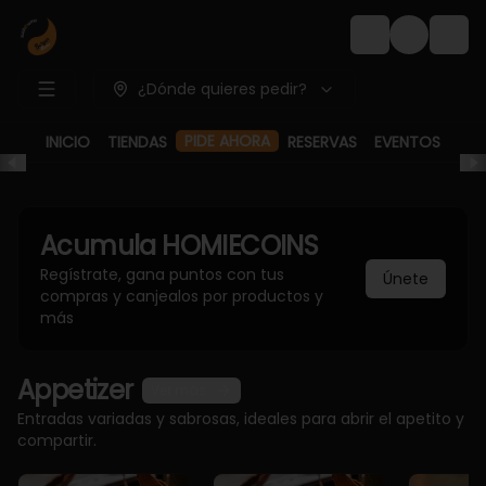
Login
¿Dónde quieres pedir?
PIDE AHORA
INICIO
TIENDAS
RESERVAS
EVENTOS
Acumula
HOMIECOINS
Regístrate, gana puntos con tus
Únete
compras y canjealos por productos y
más
Appetizer
Ver más
Entradas variadas y sabrosas, ideales para abrir el apetito y
compartir.