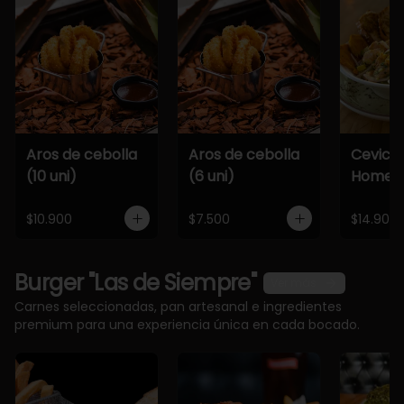
Aros de cebolla
Aros de cebolla
Cevich
(10 uni)
(6 uni)
Home
$10.900
$7.500
$14.900
Burger "Las de Siempre"
Ver más
Carnes seleccionadas, pan artesanal e ingredientes
premium para una experiencia única en cada bocado.