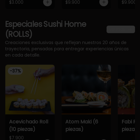
$3.000
$9.900
$9.900
Especiales Sushi Home
Ver más
(ROLLS)
Creaciones exclusivas que reflejan nuestros 20 años de
trayectoria, pensadas para entregar experiencias únicas
en cada detalle.
-
37
%
Acevichado Roll
Atom Maki (6
Fabi Rol
(10 piezas)
piezas)
piezas)
$7.900