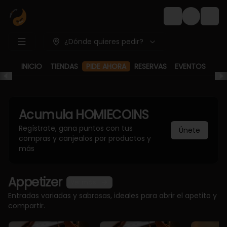
Login
¿Dónde quieres pedir?
INICIO
TIENDAS
RESERVAS
EVENTOS
PIDE AHORA
Acumula
HOMIECOINS
Regístrate, gana puntos con tus
Únete
compras y canjealos por productos y
más
Appetizer
Ver más
Entradas variadas y sabrosas, ideales para abrir el apetito y
compartir.