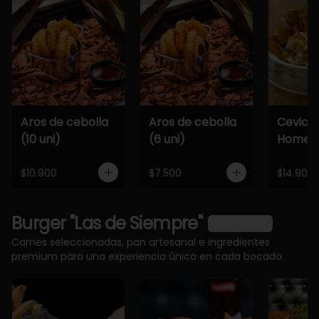
Aros de cebolla
Aros de cebolla
Cevich
(10 uni)
(6 uni)
Home
$10.900
$7.500
$14.900
Burger "Las de Siempre"
Ver más
Carnes seleccionadas, pan artesanal e ingredientes
premium para una experiencia única en cada bocado.