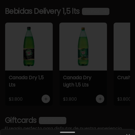
Bebidas Delivery 1,5 lts
Ver más
Canada Dry 1,5
Canada Dry
Crush 1,
Lts
Ligth 1,5 Lts
$3.800
$3.800
$3.800
Giftcards
Ver más
El regalo perfecto para disfrutar de nuestra experiencia
gastronómica.