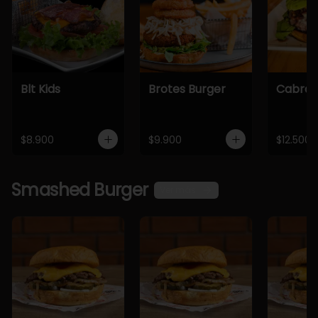
Blt Kids
Brotes Burger
Cabra 
$8.900
$9.900
$12.500
Smashed Burger
Ver más