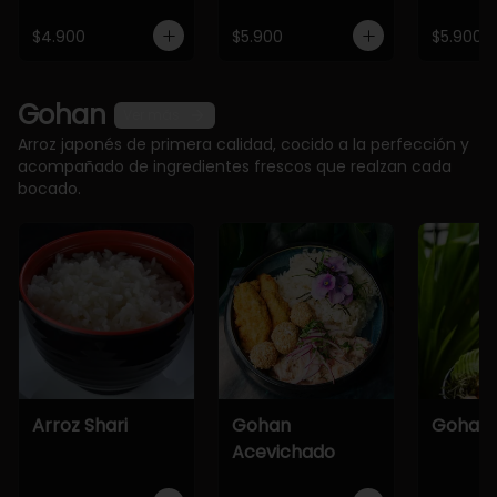
$4.900
$5.900
$5.900
Gohan
Ver más
Arroz japonés de primera calidad, cocido a la perfección y
acompañado de ingredientes frescos que realzan cada
bocado.
Arroz Shari
Gohan
Gohan 
Acevichado