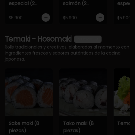
especial (2
salmón (2
especia
piezas)
piezas)
piezas)
$5.900
$5.900
$5.900
Temaki - Hosomaki
Ver más
Rolls tradicionales y creativos, elaborados al momento con
ingredientes frescos y sabores auténticos de la cocina
japonesa.
Sake maki (8
Tako maki (8
Temaki
piezas)
piezas)