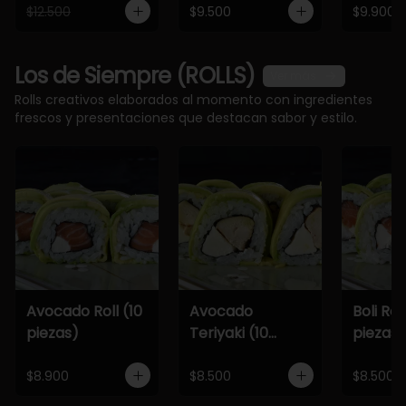
$12.500
$9.500
$9.900
Los de Siempre (ROLLS)
Ver más
Rolls creativos elaborados al momento con ingredientes
frescos y presentaciones que destacan sabor y estilo.
Avocado Roll (10
Avocado
Boli Roll
piezas)
Teriyaki (10
piezas)
piezas)
$8.900
$8.500
$8.500