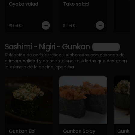
Oyako salad
Tako salad
$9.500
$11.500
Sashimi - Nigiri - Gunkan
Ver más
Selección de cortes frescos, elaborados con pescado de
primera calidad y presentaciones cuidadas que destacan
la esencia de la cocina japonesa.
Gunkan Ebi
Gunkan Spicy
Gunkan