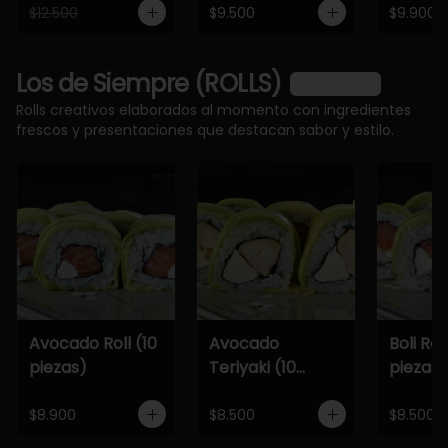
$12.500
$9.500
$9.900
Los de Siempre (ROLLS)
Ver más
Rolls creativos elaborados al momento con ingredientes
frescos y presentaciones que destacan sabor y estilo.
Avocado Roll (10
Avocado
Boli Roll
piezas)
Teriyaki (10
piezas)
piezas)
$8.900
$8.500
$8.500