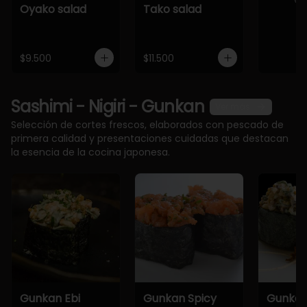
Oyako salad
Tako salad
$9.500
$11.500
Sashimi - Nigiri - Gunkan
Ver más
Selección de cortes frescos, elaborados con pescado de
primera calidad y presentaciones cuidadas que destacan
la esencia de la cocina japonesa.
Gunkan Ebi
Gunkan Spicy
Gunkan