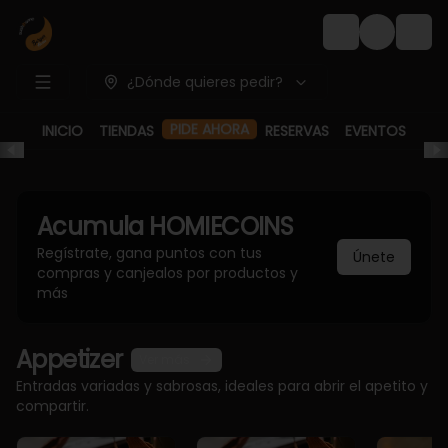
Login
¿Dónde quieres pedir?
PIDE AHORA
INICIO
TIENDAS
RESERVAS
EVENTOS
Acumula
HOMIECOINS
Regístrate, gana puntos con tus
Únete
compras y canjealos por productos y
más
Appetizer
Ver más
Entradas variadas y sabrosas, ideales para abrir el apetito y
compartir.