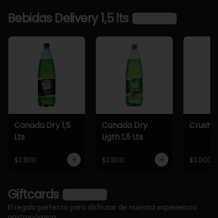
Bebidas Delivery 1,5 lts
Ver más
Canada Dry 1,5
Canada Dry
Crush 1,
Lts
Ligth 1,5 Lts
$3.800
$3.800
$3.800
Giftcards
Ver más
El regalo perfecto para disfrutar de nuestra experiencia
gastronómica.