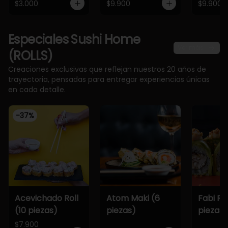
$3.000
$9.900
$9.900
Especiales Sushi Home
Ver más
(ROLLS)
Creaciones exclusivas que reflejan nuestros 20 años de
trayectoria, pensadas para entregar experiencias únicas
en cada detalle.
-
37
%
Acevichado Roll
Atom Maki (6
Fabi Rol
(10 piezas)
piezas)
piezas)
$7.900