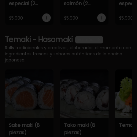
especial (2
salmón (2
especia
piezas)
piezas)
piezas)
$5.900
$5.900
$5.900
Temaki - Hosomaki
Ver más
Rolls tradicionales y creativos, elaborados al momento con
ingredientes frescos y sabores auténticos de la cocina
japonesa.
Sake maki (8
Tako maki (8
Temaki
piezas)
piezas)