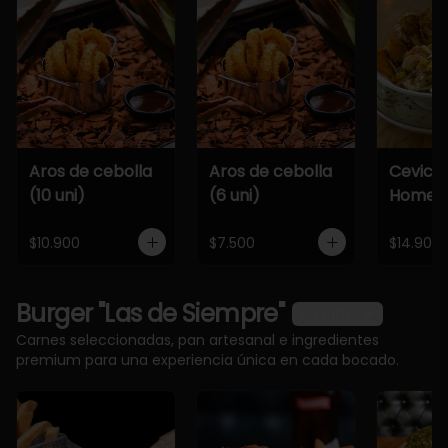
Aros de cebolla
Aros de cebolla
Cevich
(10 uni)
(6 uni)
Home
$10.900
$7.500
$14.900
Burger "Las de Siempre"
Ver más
Carnes seleccionadas, pan artesanal e ingredientes
premium para una experiencia única en cada bocado.