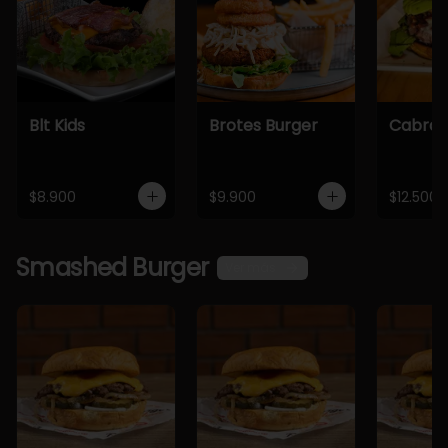
Blt Kids
Brotes Burger
Cabra 
$8.900
$9.900
$12.500
Smashed Burger
Ver más