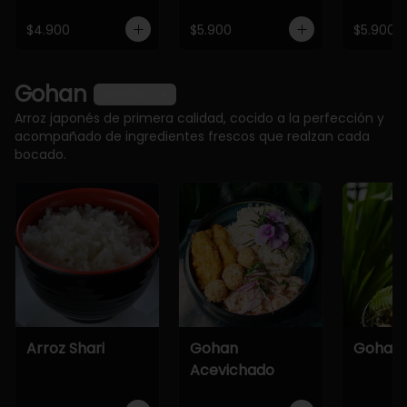
$4.900
$5.900
$5.900
Gohan
Ver más
Arroz japonés de primera calidad, cocido a la perfección y
acompañado de ingredientes frescos que realzan cada
bocado.
Arroz Shari
Gohan
Gohan 
Acevichado